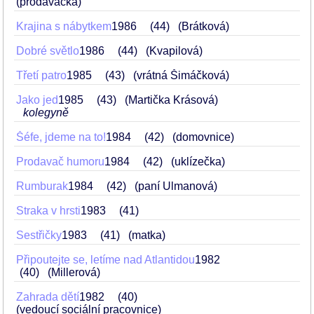
(prodavačka)
Krajina s nábytkem
1986
44
(Brátková)
Dobré světlo
1986
44
(Kvapilová)
Třetí patro
1985
43
(vrátná Šimáčková)
Jako jed
1985
43
(Martička Krásová)
kolegyně
Šéfe, jdeme na to!
1984
42
(domovnice)
Prodavač humoru
1984
42
(uklízečka)
Rumburak
1984
42
(paní Ulmanová)
Straka v hrsti
1983
41
Sestřičky
1983
41
(matka)
Připoutejte se, letíme nad Atlantidou
1982
40
(Millerová)
Zahrada dětí
1982
40
(vedoucí sociální pracovnice)