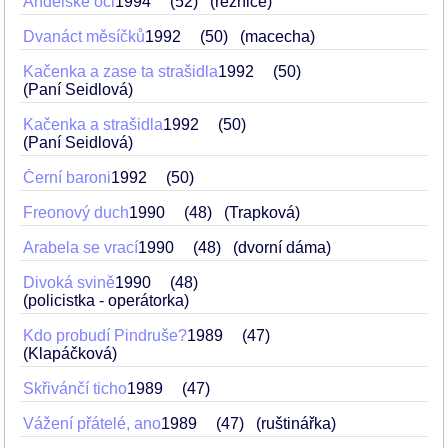
Andělské oči
1994
52
(řeznice)
Dvanáct měsíčků
1992
50
(macecha)
Kačenka a zase ta strašidla
1992
50
(Paní Seidlová)
Kačenka a strašidla
1992
50
(Paní Seidlová)
Černí baroni
1992
50
Freonový duch
1990
48
(Trapková)
Arabela se vrací
1990
48
(dvorní dáma)
Divoká svině
1990
48
(policistka - operátorka)
Kdo probudí Pindruše?
1989
47
(Klapáčková)
Skřivánčí ticho
1989
47
Vážení přátelé, ano
1989
47
(ruštinářka)