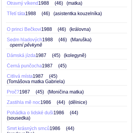
Otravný víkend
1988
46
(matka)
Třetí táta
1988
46
(asistentka kouzelníka)
O princi Bečkovi
1988
46
(královna)
Sedm hladových
1988
46
(Maruška)
operní pěvkyně
Dámská jízda
1987
45
(kolegyně)
Černá punčocha
1987
45
Citlivá místa
1987
45
(Tomášova matka Gabriela)
Proč?
1987
45
(Moničina matka)
Zastihla mě noc
1986
44
(dělnice)
Pohádka o lidské duši
1986
44
(sousedka)
Smrt krásných srnců
1986
44