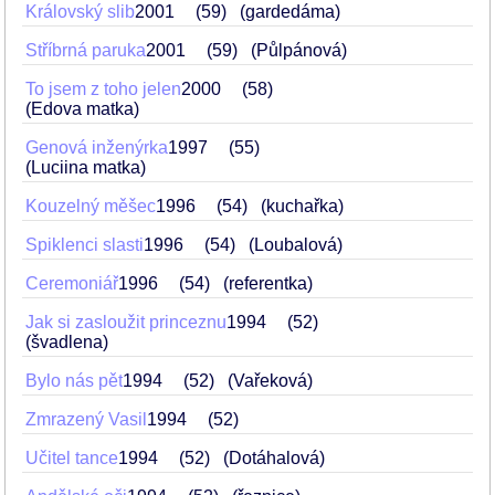
Královský slib
2001
59
(gardedáma)
Stříbrná paruka
2001
59
(Půlpánová)
To jsem z toho jelen
2000
58
(Edova matka)
Genová inženýrka
1997
55
(Luciina matka)
Kouzelný měšec
1996
54
(kuchařka)
Spiklenci slasti
1996
54
(Loubalová)
Ceremoniář
1996
54
(referentka)
Jak si zasloužit princeznu
1994
52
(švadlena)
Bylo nás pět
1994
52
(Vařeková)
Zmrazený Vasil
1994
52
Učitel tance
1994
52
(Dotáhalová)