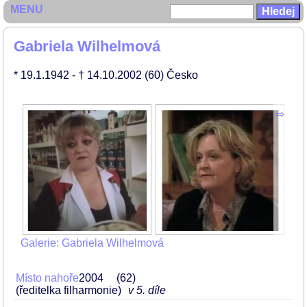
MENU
Gabriela Wilhelmová
* 19.1.1942
- † 14.10.2002
(60)
Česko
Galerie: Gabriela Wilhelmová
Místo nahoře
2004
62
(ředitelka filharmonie)
v 5. díle