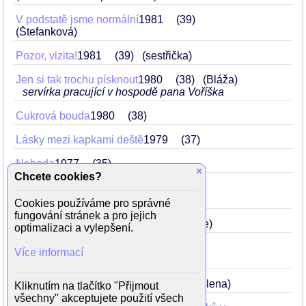
V podstatě jsme normální
1981
39
(Štefanková)
Pozor, vizita!
1981
39
(sestřička)
Jen si tak trochu písknout
1980
38
(Bláža)
servírka pracující v hospodě pana Voříška
Cukrová bouda
1980
38
Lásky mezi kapkami deště
1979
37
Nehoda
1977
35
×
Chcete cookies?
Což takhle dát si špenát
1977
35
(prodavačka)
Cookies používáme pro správné
fungování stránek a pro jejich
Bouřlivé víno
1976
34
(družstevnice)
optimalizaci a vylepšení.
Den pro mou lásku
1976
34
Více informací
(zdravotní sestra)
Královské řádění
1974
32
(panna Alena)
Kliknutím na tlačítko "Přijmout
všechny" akceptujete použití všech