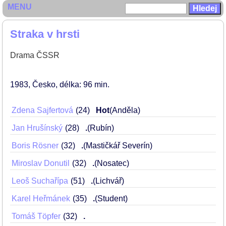
MENU
Straka v hrsti
Drama ČSSR
1983
Česko
délka: 96 min
Zdena Sajfertová
24
Hot
(Anděla)
Jan Hrušínský
28
.
(Rubín)
Boris Rösner
32
.
(Mastičkář Severín)
Miroslav Donutil
32
.
(Nosatec)
Leoš Suchařípa
51
.
(Lichvář)
Karel Heřmánek
35
.
(Student)
Tomáš Töpfer
32
.