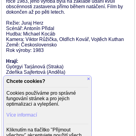
roce 1983, jeho výroba byla na základě udání kvůli
obscénnosti zastavena přímo během natáčení. Film by
dokončen až po pěti letech.
Režie: Juraj Herz
Scénář: Antonín Přidal
Hudba: Michael Kocáb
Kamera: Viktor Růžička, Oldřich Kovář, Vojtěch Kuthan
Země: Československo
Rok výroby: 1983
Hrají:
Györgyi Tarjánová (Straka)
Zdeňka Sajfertová (Anděla)
Jan Hrušínský (Rubín)
×
Chcete cookies?
Boris Rösner (Mastičkář Severín)
Miroslav Donutil (Nosatec)
Cookies používáme pro správné
Vladimír Hauser (Zjizvenec)
fungování stránek a pro jejich
Leoš Suchařípa (Lichvář)
optimalizaci a vylepšení.
Karel Heřmánek (Student)
Frank Towen
Více informací
Boris Hybner
Ivan Podobský
Václav Kovařík Zima
Kliknutím na tlačítko "Přijmout
Ivan Rajmont
všechny" akceptujete použití všech