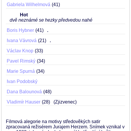
Gabriela Wilhelmová
41
Hot
dvě neznámé se hezky předvedou nahé
Boris Hybner
41
.
Ivana Vávrová
21
.
Václav Knop
33
Pavel Rimský
34
Marie Spurná
34
Ivan Podobský
Dana Balounová
48
Vladimír Hauser
28
(Zjizvenec)
Filmová alegorie na motivy středověkých satir
zpracovaná režisérem Jurajem Herzem. Snímek vznikal v