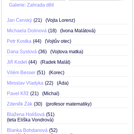
Galerie: Zahrada dětí
Jan Čenský
21
(Vojta Lorenz)
Michaela Dolinová
18
(Ivona Malátová)
Petr Kostka
44
(Vojtův otec)
Dana Syslová
36
(Vojtova matka)
Jiří Kodet
44
(Radek Malát)
Vilém Besser
51
(Korec)
Miroslav Vladyka
22
(Áda)
Pavel Kříž
21
(Michal)
Zdeněk Žák
30
(profesor matematiky)
Blažena Holišová
51
(teta Eliška Vondrová)
Blanka Bohdanová
52