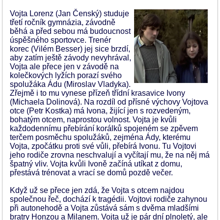
Vojta Lorenz (Jan Čenský) studuje
třetí ročník gymnázia, závodně
běhá a před sebou má budoucnost
úspěšného sportovce. Trenér
korec (Vilém Besser) jej sice brzdí,
aby zatím ještě závody nevyhrával,
Vojta ale přece jen v závodě na
kolečkových lyžích porazí svého
spolužáka Ádu (Miroslav Vladyka).
Zřejmě i to mu vynese přízeň třídní krasavice Ivony
(Michaela Dolinová). Na rozdíl od přísné výchovy Vojtova
otce (Petr Kostka) má Ivona, žijící jen s rozvedeným,
bohatým otcem, naprostou volnost. Vojta je kvůli
každodennímu přebírání korálků spojeném se zpěvem
terčem posměchu spolužáků, zejména Ády, kterému
Vojta, zpočátku proti své vůli, přebírá Ivonu. Tu Vojtovi
jeho rodiče zrovna neschvalují a vyčítají mu, že na něj má
špatný vliv. Vojta kvůli Ivoně začíná utíkat z domu,
přestává trénovat a vrací se domů pozdě večer.
Když už se přece jen zdá, že Vojta s otcem najdou
společnou řeč, dochází k tragédii. Vojtovi rodiče zahynou
při autonehodě a Vojta zůstává sám s dvěma mladšími
bratry Honzou a Milanem. Vojta už je pár dní plnoletý, ale