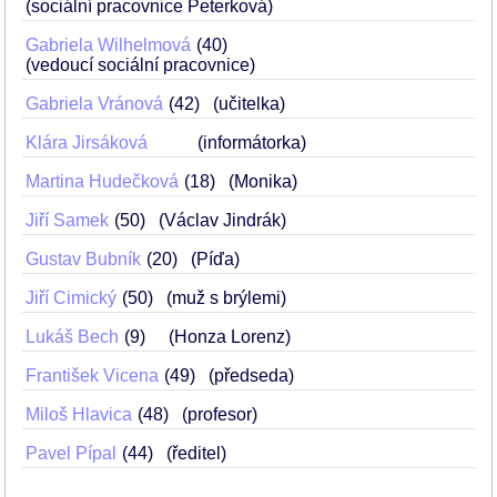
(sociální pracovnice Peterková)
Gabriela Wilhelmová
40
(vedoucí sociální pracovnice)
Gabriela Vránová
42
(učitelka)
Klára Jirsáková
(informátorka)
Martina Hudečková
18
(Monika)
Jiří Samek
50
(Václav Jindrák)
Gustav Bubník
20
(Píďa)
Jiří Cimický
50
(muž s brýlemi)
Lukáš Bech
9
(Honza Lorenz)
František Vicena
49
(předseda)
Miloš Hlavica
48
(profesor)
Pavel Pípal
44
(ředitel)