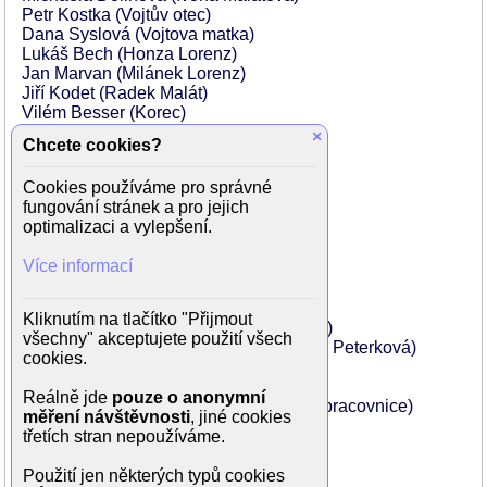
Petr Kostka (Vojtův otec)
Dana Syslová (Vojtova matka)
Lukáš Bech (Honza Lorenz)
Jan Marvan (Milánek Lorenz)
Jiří Kodet (Radek Malát)
Vilém Besser (Korec)
Miloš Hlavica (profesor)
×
Chcete cookies?
Miroslav Vladyka (Áda)
Gustav Bubník (Píďa)
Cookies používáme pro správné
Jan Grabmüller (Milan)
fungování stránek a pro jejich
Martina Hudečková (Monika)
optimalizaci a vylepšení.
Pavel Kříž (Michal)
Karel Bělohradský (muž s plnovousem)
Více informací
Jiří Cimický (muž s brýlemi)
Pavel Pípal (ředitel)
Zdeněk Žák (profesor matematiky)
Kliknutím na tlačítko "Přijmout
Blažena Holišová (teta Eliška Vondrová)
všechny" akceptujete použití všech
Blanka Bohdanová (sociální pracovnice Peterková)
cookies.
Jiří Samek (Václav Jindrák)
František Vicena (předseda)
Reálně jde
pouze o anonymní
Gabriela Wilhelmová (vedoucí sociální pracovnice)
měření návštěvnosti
, jiné cookies
Gabriela Vránová (učitelka)
třetích stran nepoužíváme.
Klára Jirsáková (informátorka)
Dáša Deylová (Klímová)
Použití jen některých typů cookies