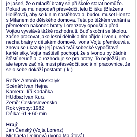
je jasné, že o mladší bratry se při škole starat nemůže.
Pokud se mu nepodaří přesvědčit tetu Elišku (Blažena
Holišová), aby se k nim nastěhovala, budou muset Honza
s Milanem do dětského domova. Teta po těžkém váhání a
přemetech nakonec bratry Lorenzovy opouští a před
Vojtou vyvstává těžké rozhodnutí. Buď skoční se školou,
začne pracovat jako lesní dělník a tím přijde i Ivonu, nebo
nechá bratry v dětském domově. Ivona Vojtu přemlouvá a
znovu se ukazuje její pravá tvář sobecké vypočítavé
kariéristky. Vojta naštěstí pochopí, že s Ivonou by žádné
štěstí neudělal a rozhoduje se pro bratry. To nejtěžší jim
ale teprve začíná, musí přesvědčit sociální pracovnice, že
se o sebe dokáží postarat. (-k-)
Režie: Antonín Moskalyk
Scénář: Ivan Hejna
Kamera: Jiří Kadaňka
HUdba: Ivan Kurz
Země: Československo
Rok výroby: 1982
Délka: 61 + 60 min
Hrají:
Jan Čenský (Vojta Lorenz)
Michaela Dolinová (Ivona Malátová)