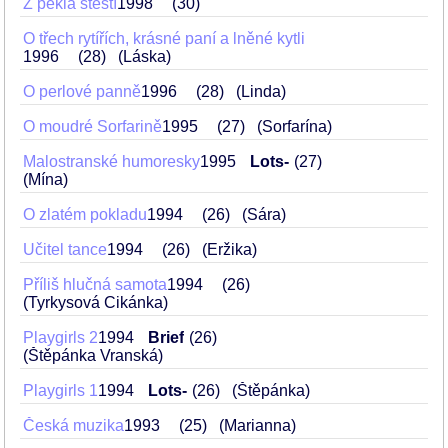
Z pekla štěstí
1998
30
O třech rytířích, krásné paní a lněné kytli
1996
28
(Láska)
O perlové panně
1996
28
(Linda)
O moudré Sorfarině
1995
27
(Sorfarína)
Malostranské humoresky
1995
Lots-
27
(Mína)
O zlatém pokladu
1994
26
(Sára)
Učitel tance
1994
26
(Eržika)
Příliš hlučná samota
1994
26
(Tyrkysová Cikánka)
Playgirls 2
1994
Brief
26
(Štěpánka Vranská)
Playgirls 1
1994
Lots-
26
(Štěpánka)
Česká muzika
1993
25
(Marianna)