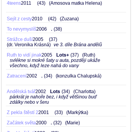
4teens
2011
43
(Amosova matka Helena)
Sejít z cesty
2010
42
(Zuzana)
To nevymyslíš
2006
.
38
Strážce duší
2005
37
(dr. Veronika Krásná)
ve 3. díle Brána andělů
Ruth to vidí jinak
2005
Lots+
37
(Ruth)
svlékne si mokré šaty u auta, později ukáže
všechno, když leze nahá do vany
Zatracení
2002
.
34
(konzulka Chalupská)
Andělská tvář
2002
Lots
34
(Charlotta)
párkrát je nahoře bez, i když většinou buď
zdálky nebo v šeru
Z pekla štěstí 2
2001
33
(Markýtka)
Začátek světa
2000
.
32
(Marie)