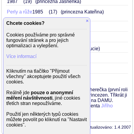
1987
19
(princezna Jasněnka)
Perly a růže
1985
17
(princezna Kateřina)
×
Chcete cookies?
Duhová kulička
1985
17
Cookies používáme pro správné
Třetí patro
1985
17
fungování stránek a pro jejich
optimalizaci a vylepšení.
Třetí skoba pro kocoura
1983
15
(Lucie)
Více informací
Skleněný dům
1981
.
13
(Anežka)
Božská Ema
1979
.
11
(Viktor)
Kliknutím na tlačítko "Přijmout
všechny" akceptujete použití všech
cookies.
Michaela Kuklová začínala jako dětská herečka (první roli
Reálně jde
pouze o anonymní
dostala ve třinácti), zahrála si spoustu princezen. Třikrát ji
měření návštěvnosti
, jiné cookies
nevzali na konzervatoř, a tak šla rovnou na DAMU.
třetích stran nepoužíváme.
Třináct let byla vdaná za herce a producenta
Jiřího
Pomeje
.
Použití jen některých typů cookies
můžete povolit po kliknutí na "Nastavit
cookies".
Aktualizováno: 1.4.2007