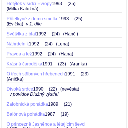
Hotýlek v srdci Evropy
1993
25
(Milka Kalužná)
Přítelkyně z domu smutku
1993
25
(Evička)
v 1. díle
Světýlka z blat
1992
24
(Hančí)
Náhrdelník
1992
24
(Lena)
Pravda a lež
1992
24
(Hana)
Krásná čarodějka
1991
23
(Aranka)
O třech stříbrných hřebenech
1991
23
(Anička)
Divoká srdce
1990
22
(nevěsta)
v povídce Dlužný výstřel
Žalobnická pohádka
1989
21
Balónová pohádka
1987
19
O princezně Jasněnce a létajícím ševci