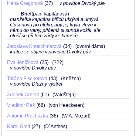
Hana Gregorová
37
v povídce Divoký páv
Brief
(paní kapitánová)
manželka kapitána biřiců ukrývá a umývá
Casanovu po útěku, aby jej kryla vleze k
němu do vany, přičemž si sundá košili, ale
otočí se při tom zády ke kameře
Jaroslava Kretschmerová
34
(dvorní dáma)
krátce se objeví v povídce Divoký páv
Eva Jeníčková
25
(???)
v povídce Divoký páv
Taťána Fischerová
43
(Kněžna)
v povídce Dlužný výstřel
Zdeněk Ornest
61
(Valdštejn)
Vladimír Ráž
66
(von Heeckeren)
Antonín Procházka
36
(W.A. Mozart)
Karel Greif
27
(D´Anthés)