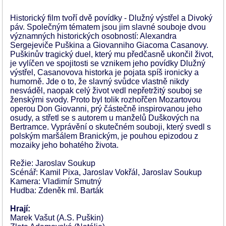
Historický film tvoří dvě povídky - Dlužný výstřel a Divoký
páv. Společným tématem jsou jim slavné souboje dvou
významných historických osobností: Alexandra
Sergejeviče Puškina a Giovanniho Giacoma Casanovy.
Puškinův tragický duel, který mu předčasně ukončil život,
je vylíčen ve spojitosti se vznikem jeho povídky Dlužný
výstřel, Casanovova historka je pojata spíš ironicky a
humorně. Jde o to, že slavný svůdce vlastně nikdy
nesváděl, naopak celý život vedl nepřetržitý souboj se
ženskými svody. Proto byl tolik rozhořčen Mozartovou
operou Don Giovanni, prý částečně inspirovanou jeho
osudy, a střetl se s autorem u manželů Duškových na
Bertramce. Vyprávění o skutečném souboji, který svedl s
polským maršálem Branickým, je pouhou epizodou z
mozaiky jeho bohatého života.
Režie: Jaroslav Soukup
Scénář: Kamil Pixa, Jaroslav Vokřál, Jaroslav Soukup
Kamera: Vladimír Smutný
Hudba: Zdeněk ml. Barták
Hrají:
Marek Vašut (A.S. Puškin)