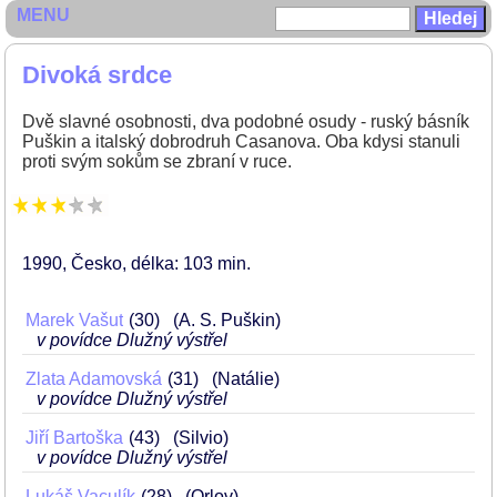
MENU
Divoká srdce
Dvě slavné osobnosti, dva podobné osudy - ruský básník
Puškin a italský dobrodruh Casanova. Oba kdysi stanuli
proti svým sokům se zbraní v ruce.
1990
Česko
délka: 103 min
Marek Vašut
30
(A. S. Puškin)
v povídce Dlužný výstřel
Zlata Adamovská
31
(Natálie)
v povídce Dlužný výstřel
Jiří Bartoška
43
(Silvio)
v povídce Dlužný výstřel
Lukáš Vaculík
28
(Orlov)