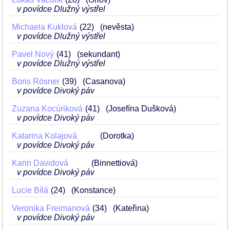
v povídce Dlužný výstřel
Michaela Kuklová
22
(nevěsta)
v povídce Dlužný výstřel
Pavel Nový
41
(sekundant)
v povídce Dlužný výstřel
Boris Rösner
39
(Casanova)
v povídce Divoký páv
Zuzana Kocúriková
41
(Josefína Dušková)
v povídce Divoký páv
Katarina Kolajová
(Dorotka)
v povídce Divoký páv
Karin Davidová
(Binnettiová)
v povídce Divoký páv
Lucie Bílá
24
(Konstance)
Veronika Freimanová
34
(Kateřina)
v povídce Divoký páv