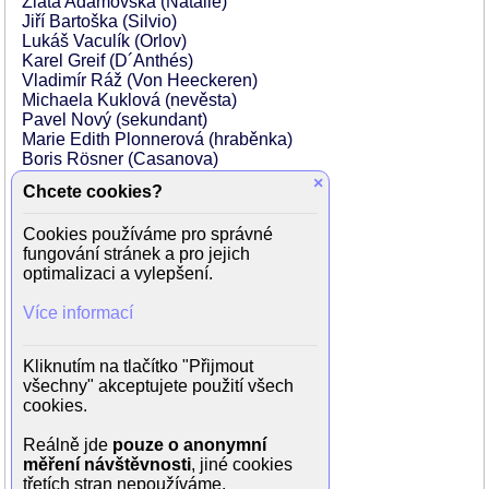
Zlata Adamovská (Natálie)
Jiří Bartoška (Silvio)
Lukáš Vaculík (Orlov)
Karel Greif (D´Anthés)
Vladimír Ráž (Von Heeckeren)
Michaela Kuklová (nevěsta)
Pavel Nový (sekundant)
Marie Edith Plonnerová (hraběnka)
Boris Rösner (Casanova)
Zdeněk Ornest (Valdštejn)
×
Chcete cookies?
Jan Vávra (Branicki)
Antonín Procházka (W.A. Mozart)
Cookies používáme pro správné
Zuzana Kocúriková (Josefina Dušková)
fungování stránek a pro jejich
Katarína Kolajová (Dorotka)
optimalizaci a vylepšení.
Karin Davidová (Binettiová)
Pavel Horáček (Luigi)
Více informací
Lucie Bílá
Simona Chytrová
Oldřich Hrůza
Kliknutím na tlačítko "Přijmout
Michal Pešek
všechny" akceptujete použití všech
Zdeněk Podhůrský
cookies.
Jiří Růžička
Pavel Rímský
Reálně jde
pouze o anonymní
Miloš Vávra
měření návštěvnosti
, jiné cookies
třetích stran nepoužíváme.