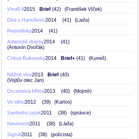
Vinaři II
2015
Brief
42
(František Vlček)
Díra u Hanušovic
2014
41
(Laďa)
Reportérka
2014
41
Americké dopisy
2014
41
(Antonín Dvořák)
Cirkus Bukowsky
2014
Brief+
41
(Kuneš)
Něžné vlny
2013
Brief
40
(Vojtův otec Jan)
Occamova břitva
2013
40
(Mojmír)
Ve stínu
2012
39
(Karlos)
Santiniho jazyk
2011
38
(správce)
Nevinnost
2011
38
(Láďa)
Signál
2011
38
(policista)