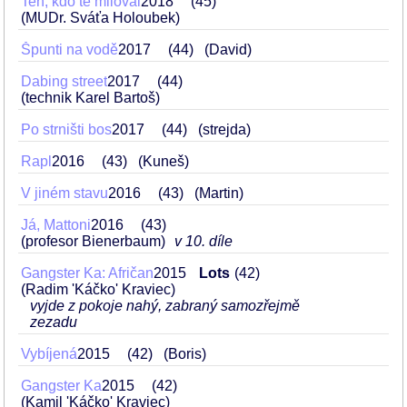
Ten, kdo tě miloval
2018
45
(MUDr. Sváťa Holoubek)
Špunti na vodě
2017
44
(David)
Dabing street
2017
44
(technik Karel Bartoš)
Po strništi bos
2017
44
(strejda)
Rapl
2016
43
(Kuneš)
V jiném stavu
2016
43
(Martin)
Já, Mattoni
2016
43
(profesor Bienerbaum)
v 10. díle
Gangster Ka: Afričan
2015
Lots
42
(Radim 'Káčko' Kraviec)
vyjde z pokoje nahý, zabraný samozřejmě
zezadu
Vybíjená
2015
42
(Boris)
Gangster Ka
2015
42
(Kamil 'Káčko' Kraviec)