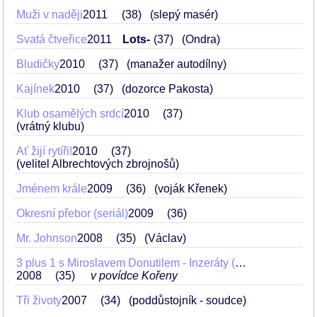
Muži v naději
2011
38
(slepý masér)
Svatá čtveřice
2011
Lots-
37
(Ondra)
Bludičky
2010
37
(manažer autodílny)
Kajínek
2010
37
(dozorce Pakosta)
Klub osamělých srdcí
2010
37
(vrátný klubu)
Ať žijí rytíři!
2010
37
(velitel Albrechtových zbrojnošů)
Jménem krále
2009
36
(voják Křenek)
Okresní přebor (seriál)
2009
36
Mr. Johnson
2008
35
(Václav)
3 plus 1 s Miroslavem Donutilem - Inzeráty (Dvě plus jeden, Upratovačka, Kořeny)
2008
35
v povídce Kořeny
Tři životy
2007
34
(poddůstojník - soudce)