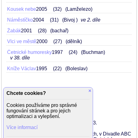
Kousek nebe
2005
32
(Lamželezo)
Náměstíčko
2004
31
(Bivoj )
ve 2. díle
Žabák
2001
28
(bachař)
Vlci ve městě
2000
27
(dělník)
Četnické humoresky
1997
24
(Buchman)
v 38. díle
Kníže Václav
1995
22
(Boleslav)
×
Chcete cookies?
Rodinné vztahy
Cookies používáme pro správné
sestra
Viktorie Čermáková
fungování stránek a pro jejich
optimalizaci a vylepšení.
Hynek Čermák se narodil 14. února 1973.
Více informací
Působil v Městských divadlech pražských, v Divadle ABC