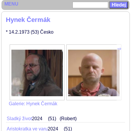
MENU
Hynek Čermák
* 14.2.1973
(53)
Česko
Galerie: Hynek Čermák
Sladký život
2024
51
(Robert)
Aristokratka ve varu
2024
51