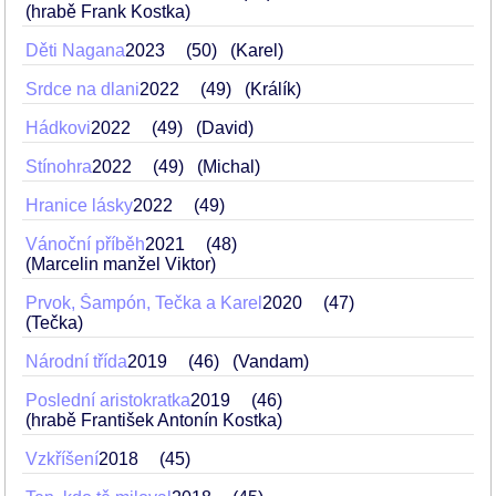
(hrabě Frank Kostka)
Děti Nagana
2023
50
(Karel)
Srdce na dlani
2022
49
(Králík)
Hádkovi
2022
49
(David)
Stínohra
2022
49
(Michal)
Hranice lásky
2022
49
Vánoční příběh
2021
48
(Marcelin manžel Viktor)
Prvok, Šampón, Tečka a Karel
2020
47
(Tečka)
Národní třída
2019
46
(Vandam)
Poslední aristokratka
2019
46
(hrabě František Antonín Kostka)
Vzkříšení
2018
45