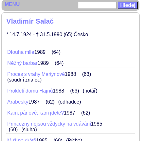
MENU
Vladimír Salač
* 14.7.1924
- † 31.5.1990
(65)
Česko
Dlouhá míle
1989
64
Něžný barbar
1989
64
Proces s vrahy Martynové
1988
63
(soudní znalec)
Prokletí domu Hajnů
1988
63
(notář)
Arabesky
1987
62
(odhadce)
Kam, pánové, kam jdete?
1987
62
Princezny nejsou vždycky na vdávání
1985
60
(sluha)
Muž na drátě
1985
60
(Pícha)