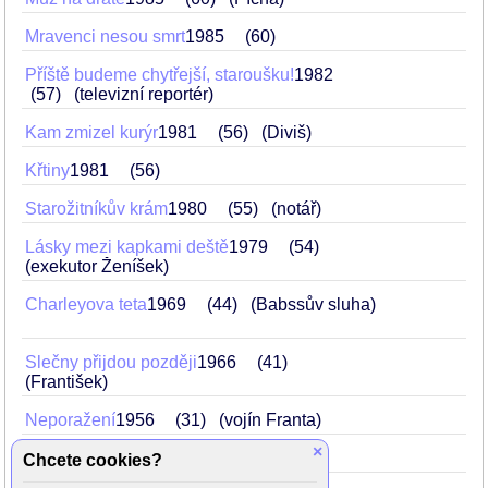
Mravenci nesou smrt
1985
60
Příště budeme chytřejší, staroušku!
1982
57
(televizní reportér)
Kam zmizel kurýr
1981
56
(Diviš)
Křtiny
1981
56
Starožitníkův krám
1980
55
(notář)
Lásky mezi kapkami deště
1979
54
(exekutor Ženíšek)
Charleyova teta
1969
44
(Babssův sluha)
Slečny přijdou později
1966
41
(František)
Neporažení
1956
31
(vojín Franta)
×
Anděl na horách
1955
30
Chcete cookies?