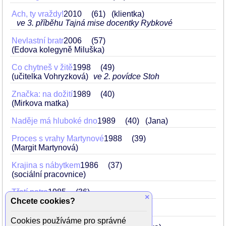
Ach, ty vraždy!
2010
61
(klientka)
ve 3. příběhu Tajná mise docentky Rybkové
Nevlastní bratr
2006
57
(Edova kolegyně Miluška)
Co chytneš v žitě
1998
49
(učitelka Vohryzková)
ve 2. povídce Stoh
Značka: na dožití
1989
40
(Mirkova matka)
Naděje má hluboké dno
1989
40
(Jana)
Proces s vrahy Martynové
1988
39
(Margit Martynová)
Krajina s nábytkem
1986
37
(sociální pracovnice)
Třetí patro
1985
36
×
Chcete cookies?
Pětka s hvězdičkou
1985
36
Cookies používáme pro správné