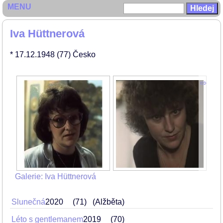
MENU
Iva Hüttnerová
* 17.12.1948
(77)
Česko
Galerie: Iva Hüttnerová
Slunečná
2020
71
(Alžběta)
Léto s gentlemanem
2019
70