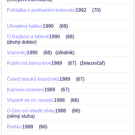
Pohádka o prolhaném království
1992
70
Ukradený kaktus
1990
68
O Radkovi a Mileně
1990
68
(druhý doktor)
Vracenky
1990
68
(úředník)
Rubín má barvu krve
1989
67
(železničář)
Čeleď brouků finančníků
1989
67
Kainovo znamení
1989
67
Vlastně se nic nestalo
1988
66
O čem sní mladé dívky
1988
66
(němý sluha)
Rodáci
1988
66