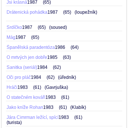
Jsi krásná
1987
65
Drátenická pohádka
1987
65
(loupežník)
Srdíčko
1987
65
(soused)
Mág
1987
65
Španělská paradentóza
1986
64
O mrtvých jen dobře
1985
63
Sanitka (seriál)
1984
62
Oči pro pláč
1984
62
(úředník)
Hráči
1983
61
(Gavrjuška)
O statečném kováři
1983
61
Jako kníže Rohan
1983
61
(Klabík)
Jára Cimrman ležící, spící
1983
61
(turista)