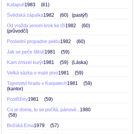
Katapult
1983
61
Švédská zápalka
1982
60
(pastýř)
Od vraždy jenom krok ke lži
1982
60
(průvodčí)
Poslední propadne peklu
1982
60
Jak se peče štěstí
1981
59
Kam zmizel kurýr
1981
59
(Láska)
Velká sázka o malé pivo
1981
59
Tajemství hradu v Karpatech
1981
59
(kantor)
Postřižiny
1981
59
Co je doma, to se počítá, pánové...
1980
58
Božská Ema
1979
57