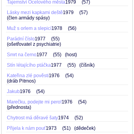
Tajemství Ocelového města
1979
57
Lásky mezi kapkami deště
1979
57
(člen armády spásy)
Muž s orlem a slepicí
1978
56
Parádní číslo
1977
55
(ošetřovatel z psychiatrie)
Smrt na černo
1977
55
(host)
Stín létajícího ptáčka
1977
55
(číšník)
Kateřina zlé pověsti
1976
54
(dráb Pitrnos)
Jakub
1976
54
Marečku, podejte mi pero!
1976
54
(přednosta)
Chytrost má děravé šaty
1974
52
Přijela k nám pouť
1973
51
(dědeček)