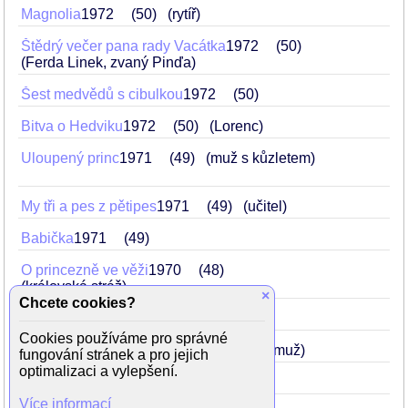
Magnolia
1972
50
(rytíř)
Štědrý večer pana rady Vacátka
1972
50
(Ferda Linek, zvaný Pinďa)
Šest medvědů s cibulkou
1972
50
Bitva o Hedviku
1972
50
(Lorenc)
Uloupený princ
1971
49
(muž s kůzletem)
My tři a pes z pětipes
1971
49
(učitel)
Babička
1971
49
O princezně ve věži
1970
48
(královská stráž)
×
Chcete cookies?
Nezvaný host
1969
47
Cookies používáme pro správné
Flirt se slečnou Stříbrnou
1969
47
(muž)
fungování stránek a pro jejich
optimalizaci a vylepšení.
Spalovač mrtvol
1969
47
(Zajíc)
Více informací