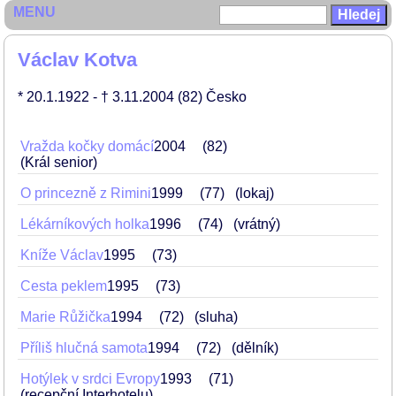
MENU
Václav Kotva
* 20.1.1922
- † 3.11.2004
(82)
Česko
Vražda kočky domácí
2004
82
(Král senior)
O princezně z Rimini
1999
77
(lokaj)
Lékárníkových holka
1996
74
(vrátný)
Kníže Václav
1995
73
Cesta peklem
1995
73
Marie Růžička
1994
72
(sluha)
Příliš hlučná samota
1994
72
(dělník)
Hotýlek v srdci Evropy
1993
71
(recepční Interhotelu)