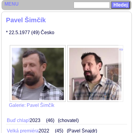
MENU
Pavel Šimčík
* 22.5.1977
(49)
Česko
Galerie: Pavel Šimčík
Buď chlap!
2023
46
(chovatel)
Velká premiéra
2022
45
(Pavel Šnajdr)