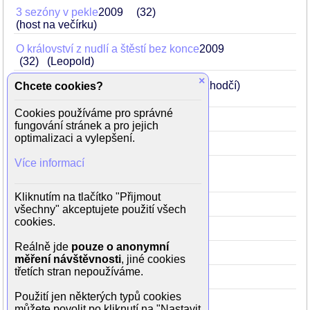
3 sezóny v pekle
2009
32
(host na večírku)
O království z nudlí a štěstí bez konce
2009
32
(Leopold)
×
Okresní přebor (seriál)
2009
32
(rozhodčí)
Chcete cookies?
ve 14. díle Derby
Cookies používáme pro správné
O život
2008
31
(doktor)
fungování stránek a pro jejich
optimalizaci a vylepšení.
Vy nám taky, šéfe!
2008
31
(Kamil)
Více informací
Černá sanitka
2008
31
ve 14. povídce Přicházejí s nocí
Kliknutím na tlačítko "Přijmout
Poslední plavky
2007
30
(profesor)
všechny" akceptujete použití všech
cookies.
Všechno nejlepší!
2006
29
(Tom)
Reálně jde
pouze o anonymní
Bolero
2004
27
(poručík Poštulka)
měření návštěvnosti
, jiné cookies
třetích stran nepoužíváme.
Waterloo po česku
2002
25
Použití jen některých typů cookies
můžete povolit po kliknutí na "Nastavit