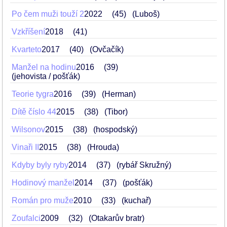
Po čem muži touží 2
2022
45
(Luboš)
Vzkříšení
2018
41
Kvarteto
2017
40
(Ovčačík)
Manžel na hodinu
2016
39
(jehovista / pošťák)
Teorie tygra
2016
39
(Herman)
Dítě číslo 44
2015
38
(Tibor)
Wilsonov
2015
38
(hospodský)
Vinaři II
2015
38
(Hrouda)
Kdyby byly ryby
2014
37
(rybář Skružný)
Hodinový manžel
2014
37
(pošťák)
Román pro muže
2010
33
(kuchař)
Zoufalci
2009
32
(Otakarův bratr)