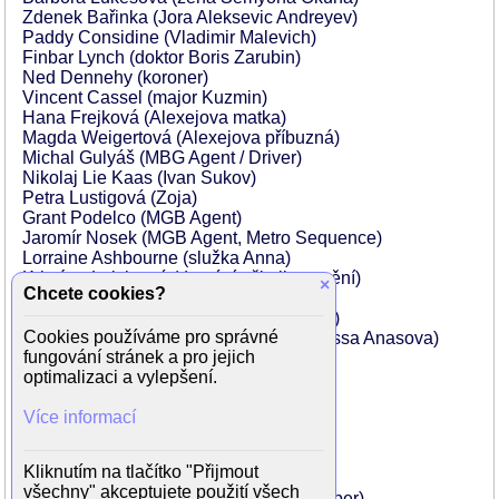
Zdenek Bařinka (Jora Aleksevic Andreyev)
Paddy Considine (Vladimir Malevich)
Finbar Lynch (doktor Boris Zarubin)
Ned Dennehy (koroner)
Vincent Cassel (major Kuzmin)
Hana Frejková (Alexejova matka)
Magda Weigertová (Alexejova příbuzná)
Michal Gulyáš (MBG Agent / Driver)
Nikolaj Lie Kaas (Ivan Sukov)
Petra Lustigová (Zoja)
Grant Podelco (MGB Agent)
Jaromír Nosek (MGB Agent, Metro Sequence)
Lorraine Ashbourne (služka Anna)
Kristýna Leichtová (domácí učitelka umění)
×
Chcete cookies?
Josef Altin (Alexander)
Gary Oldman (generál Mikhail Nesterov)
Cookies používáme pro správné
Markéta Tannerová (ředitelka školy Larissa Anasova)
fungování stránek a pro jejich
Samuel Buttery (Varlam)
optimalizaci a vylepšení.
Ondřej Malý (Collector, Yury Abelman)
Sam Spruell (doktor Tjapkin)
Více informací
Ivan G'Vera (Budenny)
Aiden Lind (Alexander Pickup)
Fedja Stukan (řidič na místě činu)
Kliknutím na tlačítko "Přijmout
Tomáš Valík (řidič)
všechny" akceptujete použití všech
Zdeněk Maryška (Rostelmach Bookkeeper)