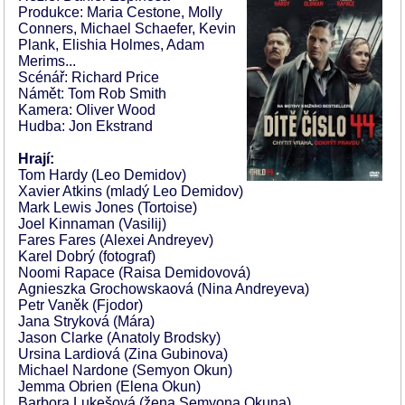
Produkce: Maria Cestone, Molly
Conners, Michael Schaefer, Kevin
Plank, Elishia Holmes, Adam
Merims...
Scénář: Richard Price
Námět: Tom Rob Smith
Kamera: Oliver Wood
Hudba: Jon Ekstrand
Hrají:
Tom Hardy (Leo Demidov)
Xavier Atkins (mladý Leo Demidov)
Mark Lewis Jones (Tortoise)
Joel Kinnaman (Vasilij)
Fares Fares (Alexei Andreyev)
Karel Dobrý (fotograf)
Noomi Rapace (Raisa Demidovová)
Agnieszka Grochowskaová (Nina Andreyeva)
Petr Vaněk (Fjodor)
Jana Stryková (Mára)
Jason Clarke (Anatoly Brodsky)
Ursina Lardiová (Zina Gubinova)
Michael Nardone (Semyon Okun)
Jemma Obrien (Elena Okun)
Barbora Lukešová (žena Semyona Okuna)