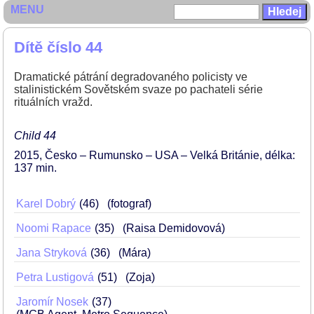
MENU
Dítě číslo 44
Dramatické pátrání degradovaného policisty ve
stalinistickém Sovětském svaze po pachateli série
rituálních vražd.
Child 44
2015
Česko – Rumunsko – USA – Velká Británie
délka:
137 min
Karel Dobrý
46
(fotograf)
Noomi Rapace
35
(Raisa Demidovová)
Jana Stryková
36
(Mára)
Petra Lustigová
51
(Zoja)
Jaromír Nosek
37