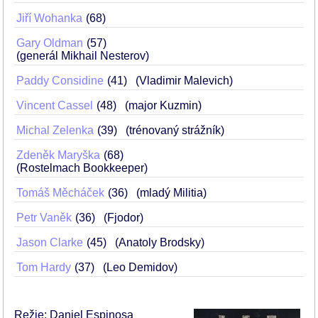
Jiří Wohanka
68
Gary Oldman
57
(generál Mikhail Nesterov)
Paddy Considine
41
(Vladimir Malevich)
Vincent Cassel
48
(major Kuzmin)
Michal Zelenka
39
(trénovaný strážník)
Zdeněk Maryška
68
(Rostelmach Bookkeeper)
Tomáš Měcháček
36
(mladý Militia)
Petr Vaněk
36
(Fjodor)
Jason Clarke
45
(Anatoly Brodsky)
Tom Hardy
37
(Leo Demidov)
Režie: Daniel Espinosa