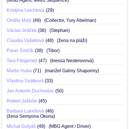
(MGB Agent, Metro Sequence)
Kristýna Leichtová
29
Ondřej Malý
49
(Collector, Yury Abelman)
Václav Jiráček
36
(Stephan)
Claudia Vašeková
48
(žena na pláži)
Pavel Šimčík
38
(Tibor)
Tara Fitzgerald
47
(Inessa Nesterovová)
Martin Huba
71
(manžel Galiny Shaporiny)
Vlastina Svátková
33
Jan Antonín Duchoslav
50
Robert Jašków
45
Barbara Lukešová
46
(žena Semyona Okuna)
Michal Gulyáš
49
(MBG Agent / Driver)