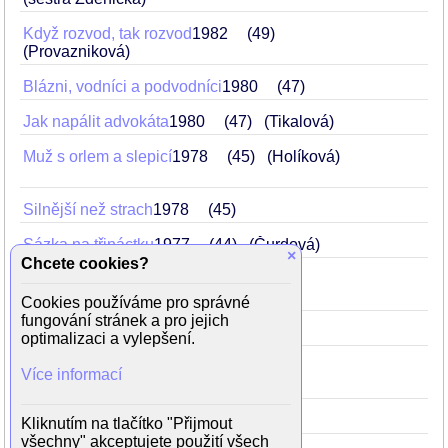
Když rozvod, tak rozvod
1982
49
(Provazniková)
Blázni, vodníci a podvodníci
1980
47
Jak napálit advokáta
1980
47
(Tikalová)
Muž s orlem a slepicí
1978
45
(Holíková)
Silnější než strach
1978
45
Sázka na třináctku
1977
44
(Čurdová)
×
Chcete cookies?
Případ mrtvých spolužáků
1976
43
(Koryntová)
Cookies používáme pro správné
fungování stránek a pro jejich
Velké trápení
1974
41
(matka)
optimalizaci a vylepšení.
Flirt se slečnou Stříbrnou
1969
36
Více informací
(paní Pecáková)
Objížďka
1968
35
(Šumichrastová)
Kliknutím na tlačítko "Přijmout
všechny" akceptujete použití všech