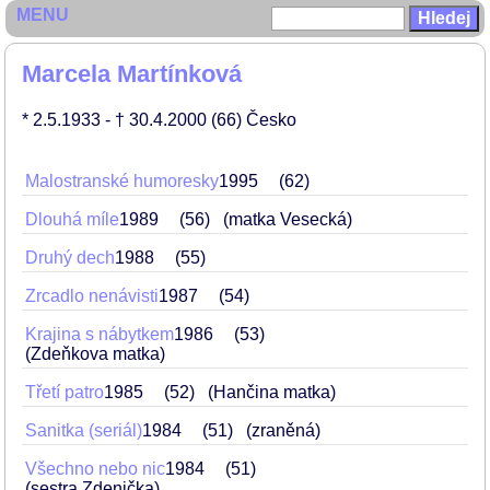
MENU
Marcela Martínková
* 2.5.1933
- † 30.4.2000
(66)
Česko
Malostranské humoresky
1995
62
Dlouhá míle
1989
56
(matka Vesecká)
Druhý dech
1988
55
Zrcadlo nenávisti
1987
54
Krajina s nábytkem
1986
53
(Zdeňkova matka)
Třetí patro
1985
52
(Hančina matka)
Sanitka (seriál)
1984
51
(zraněná)
Všechno nebo nic
1984
51
(sestra Zdenička)