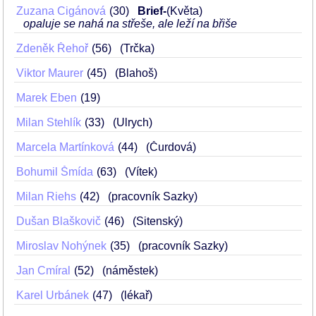
Zuzana Cigánová
30
Brief-
(Květa)
opaluje se nahá na střeše, ale leží na břiše
Zdeněk Řehoř
56
(Trčka)
Viktor Maurer
45
(Blahoš)
Marek Eben
19
Milan Stehlík
33
(Ulrych)
Marcela Martínková
44
(Čurdová)
Bohumil Šmída
63
(Vítek)
Milan Riehs
42
(pracovník Sazky)
Dušan Blaškovič
46
(Sitenský)
Miroslav Nohýnek
35
(pracovník Sazky)
Jan Cmíral
52
(náměstek)
Karel Urbánek
47
(lékař)