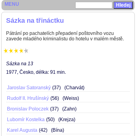
MENU
Sázka na třináctku
Pátrání po pachatelích přepadení poštovního vozu
zavede mladého kriminalistu do hotelu v malém městě.
Sázka na 13
1977
Česko
délka: 91 min
Jaroslav Satoranský
37
(Charvát)
Rudolf II. Hrušínský
56
(Weiss)
Bronislav Poloczek
37
(Zahn)
Lubomír Kostelka
50
(Krejza)
Karel Augusta
42
(Bína)