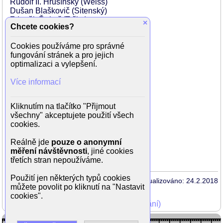
Rudolf II. Hrušínský (Weiss)
Dušan Blaškovič (Sitenský)
Zdeněk Řehoř (Trčka)
×
Chcete cookies?
Milan Stehlík (Ulrych)
Karel Augusta (Bína)
Cookies používáme pro správné
Otto Budín (vedoucí pošty)
fungování stránek a pro jejich
Jan Cmíral (náměstek)
optimalizaci a vylepšení.
Marek Eben
Lubomír Kostelka (Krejza)
Více informací
Jan Kotva (příslušník VB)
Marcela Martínková (Čurdová)
Viktor Maurer (Blahoš)
Kliknutím na tlačítko "Přijmout
Miroslav Nohýnek (pracovník Sazky)
všechny" akceptujete použití všech
Bronislav Poloczek (Zahn)
cookies.
René Přibil (Malásek)
Milan Riehs (pracovník Sazky)
Reálně jde
pouze o anonymní
Bohumil Šmída (Vítek)
měření návštěvnosti
, jiné cookies
Karel Urbánek (lékař)
třetích stran nepoužíváme.
Použití jen některých typů cookies
Aktualizováno: 24.2.2018
můžete povolit po kliknutí na "Nastavit
cookies".
Mohli jste vidět v TV (zobrazit starší vysílání)