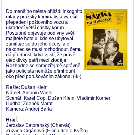
Do menšího města přijíždí inkognito
mladý pražský kriminalista vyřešit
přepadení poštovního vozu a
ukradení větší částky korun.
Postupně objevuje podivný svět
majitele hotelu, kde se ubytoval,
zamiluje se do jeho dcery, ale
nakonec se musí rozhodnout, čemu
dá přednost, když zjistí, že právě
otec dívky patří mezi zloděje.
Rozhodne se samozřejmě správně,
jako policista nemůže přimhouřit
oko před porušováním zákona. (-k-)
Režie: Dušan Klein
Námět: Antonín Winter
Scénář: Karel Cop, Dušan Klein, Vladimír Körner
Hudba: Zdeněk Marat
Kamera: Andrej Barla
Hrají:
Jaroslav Satoranský (Charvát)
Zuzana Cigánová (Ellina dcera Květa)