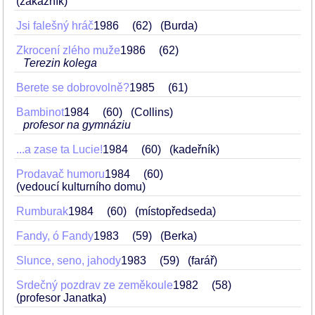
(zákazník)
Jsi falešný hráč
1986
62
(Burda)
Zkrocení zlého muže
1986
62
Terezin kolega
Berete se dobrovolně?
1985
61
Bambinot
1984
60
(Collins)
profesor na gymnáziu
...a zase ta Lucie!
1984
60
(kadeřník)
Prodavač humoru
1984
60
(vedoucí kulturního domu)
Rumburak
1984
60
(místopředseda)
Fandy, ó Fandy
1983
59
(Berka)
Slunce, seno, jahody
1983
59
(farář)
Srdečný pozdrav ze zeměkoule
1982
58
(profesor Janatka)