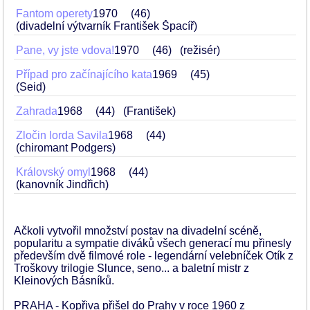
Fantom operety
1970
46
(divadelní výtvarník František Špacíř)
Pane, vy jste vdova!
1970
46
(režisér)
Případ pro začínajícího kata
1969
45
(Seid)
Zahrada
1968
44
(František)
Zločin lorda Savila
1968
44
(chiromant Podgers)
Královský omyl
1968
44
(kanovník Jindřich)
Ačkoli vytvořil množství postav na divadelní scéně,
popularitu a sympatie diváků všech generací mu přinesly
především dvě filmové role - legendární velebníček Otík z
Troškovy trilogie Slunce, seno... a baletní mistr z
Kleinových Básníků.
PRAHA - Kopřiva přišel do Prahy v roce 1960 z