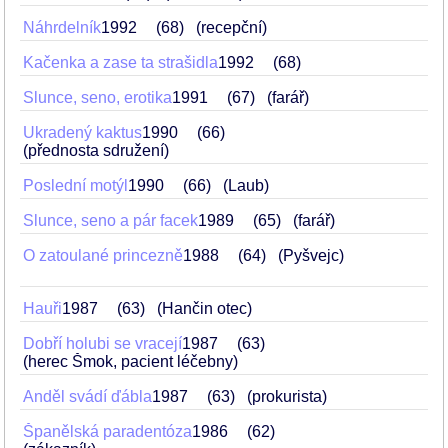
Náhrdelník
1992
68
(recepční)
Kačenka a zase ta strašidla
1992
68
Slunce, seno, erotika
1991
67
(farář)
Ukradený kaktus
1990
66
(přednosta sdružení)
Poslední motýl
1990
66
(Laub)
Slunce, seno a pár facek
1989
65
(farář)
O zatoulané princezně
1988
64
(Pyšvejc)
Hauři
1987
63
(Hančin otec)
Dobří holubi se vracejí
1987
63
(herec Šmok, pacient léčebny)
Anděl svádí ďábla
1987
63
(prokurista)
Španělská paradentóza
1986
62