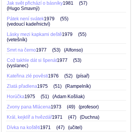
Jak svět přichází o básníky
1981
57
(Hugo Smavný)
Pátek není svátek
1979
55
(vedoucí kadeřnictví)
Lásky mezi kapkami deště
1979
55
(vetešník)
Smrt na černo
1977
53
(Alfonso)
Což takhle dát si špenát
1977
53
(vyslanec)
Kateřina zlé pověsti
1976
52
(písař)
Zlatá přadlena
1975
51
(Rampelník)
Horúčka
1975
51
(Adam Košliak)
Zvony pana Mlácena
1973
49
(profesor)
Král, kejklíř a hvězdář
1971
47
(Duchna)
Dívka na koštěti
1971
47
(učitel)