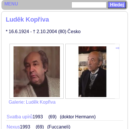
MENU
Luděk Kopřiva
* 16.6.1924
- † 2.10.2004
(80)
Česko
Galerie: Luděk Kopřiva
Svatba upírů
1993
69
(doktor Hermann)
Nexus
1993
69
(Fuccaneli)