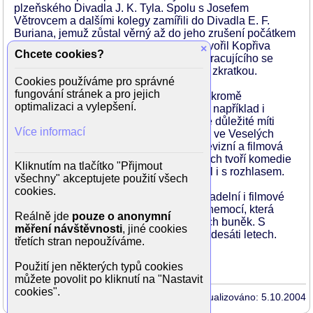
plzeňského Divadla J. K. Tyla. Spolu s Josefem
Větrovcem a dalšími kolegy zamířili do Divadla E. F.
Buriana, jemuž zůstal věrný až do jeho zrušení počátkem
90. let. Za tři desetiletí na této scéně vytvořil Kopřiva
×
Chcete cookies?
osobitý komediální typ herce dovedně pracujícího se
slovním i gestickým detailem i groteskní zkratkou.
Cookies používáme pro správné
fungování stránek a pro jejich
Jeho osudem byly postavy velebníčků - kromě
optimalizaci a vylepšení.
zmíněného Otíka z Troškova filmu to byl například i
reverend z Wildeovy konverzačky Jak je důležité míti
Více informací
Filipa. Neodolatelný byl také jako Cajus ve Veselých
paničkách windsorských. Kopřivova televizní a filmová
tvorba čítá více než třicet titulů, řadu z nich tvoří komedie
Kliknutím na tlačítko "Přijmout
a pohádky pro děti. Často spolupracoval i s rozhlasem.
všechny" akceptujete použití všech
cookies.
V posledních letech Kopřiva odmítal divadelní i filmové
nabídky. Bojoval totiž s Parkinsonovou nemocí, která
Reálně jde
pouze o anonymní
způsobuje předčasné stárnutí mozkových buněk. S
měření návštěvnosti
, jiné cookies
manželkou Evou se oženil v jednasedmdesáti letech.
třetích stran nepoužíváme.
Zdroj: Novinky, Právo, 5.10.2004
Použití jen některých typů cookies
můžete povolit po kliknutí na "Nastavit
cookies".
Aktualizováno: 5.10.2004