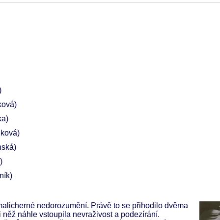
)
ková)
ka)
nková)
nská)
)
ník)
í malicherné nedorozumění. Právě to se přihodilo dvěma
něž náhle vstoupila nevraživost a podezírání.