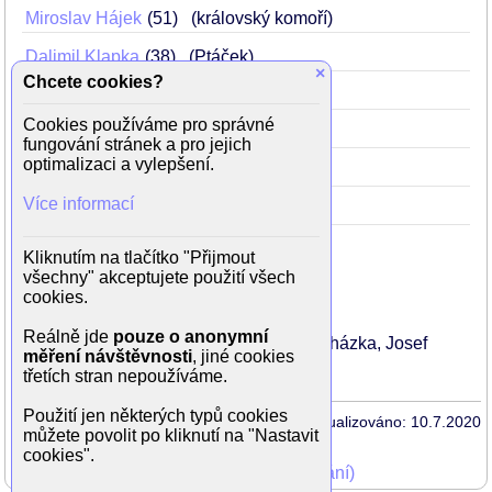
Miroslav Hájek
51
(královský komoří)
Dalimil Klapka
38
(Ptáček)
×
Chcete cookies?
Luděk Kopřiva
47
(Duchna)
Cookies používáme pro správné
Miloš Willig
50
(Plešatý)
fungování stránek a pro jejich
optimalizaci a vylepšení.
Jaroslav Moučka
38
(Hřímota)
Více informací
Ema Skálová
55
(krajkářka)
Kliknutím na tlačítko "Přijmout
všechny" akceptujete použití všech
Režie: Ludvík Ráža
cookies.
Scénář: Karel Šiktanc
Námět: Karel Šiktanc
Reálně jde
pouze o anonymní
Kamera: Věra Štinglová, František Procházka, Josef
měření návštěvnosti
, jiné cookies
Veselý
třetích stran nepoužíváme.
Použití jen některých typů cookies
Aktualizováno: 10.7.2020
můžete povolit po kliknutí na "Nastavit
cookies".
Mohli jste vidět v TV (zobrazit starší vysílání)