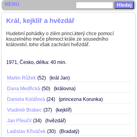
MENU
Král, kejklíř a hvězdář
Hudební pohádky o zlém princi,který chce pomocí
kouzelného meče přemoct krále ze sousedního
království, toho však zachrání hvězdář.
1971
Česko
délka: 40 min
Martin Růžek
52
(král Jan)
Dana Medřická
50
(královna)
Daniela Kolářová
24
(princezna Korunka)
Vladimír Brabec
37
(kejklíř)
Jan Přeučil
34
(hvězdář)
Ladislav Křiváček
30
(Bradatý)