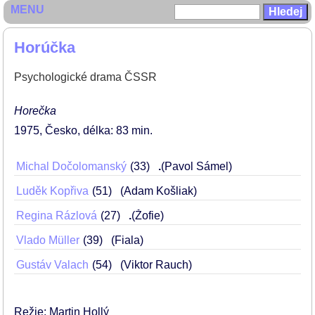
MENU
Horúčka
Psychologické drama ČSSR
Horečka
1975
Česko
délka: 83 min
Michal Dočolomanský
33
.
(Pavol Sámel)
Luděk Kopřiva
51
(Adam Košliak)
Regina Rázlová
27
.
(Žofie)
Vlado Müller
39
(Fiala)
Gustáv Valach
54
(Viktor Rauch)
Režie: Martin Hollý