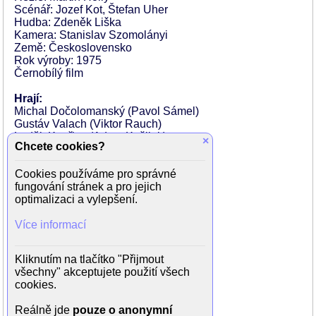
Scénář: Jozef Kot, Štefan Uher
Hudba: Zdeněk Liška
Kamera: Stanislav Szomolányi
Země: Československo
Rok výroby: 1975
Černobílý film
Hrají:
Michal Dočolomanský (Pavol Sámel)
Gustáv Valach (Viktor Rauch)
Luděk Kopřiva (Adam Košliak)
×
Chcete cookies?
Olga Šalagová (Renáta)
Michal Monček (Belko)
Cookies používáme pro správné
Jozef Šimonovič ml. (Štrbík)
fungování stránek a pro jejich
Milan Kiš (Findajz)
optimalizaci a vylepšení.
Otakar Dadák (Ředitel Straka)
Mikuláš Huba (Buchala)
Více informací
Regina Rázlová (Žofie)
Vlado Müller (Fiala)
František Velecký (Fotograf)
Kliknutím na tlačítko "Přijmout
Ľudovít Greššo (Pavlův otec)
všechny" akceptujete použití všech
František Dibarbora (Tlumočník)
cookies.
Dano Živojnovič (Frenkel)
Jozef Cút (Weiss)
Reálně jde
pouze o anonymní
Ján Klimo (Kapitán VB)