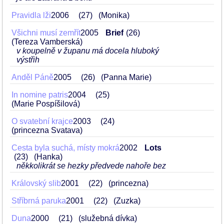
Pravidla lži
2006
27
(Monika)
Všichni musí zemřít
2005
Brief
26
(Tereza Vamberská)
v koupelně v županu má docela hluboký
výstřih
Anděl Páně
2005
26
(Panna Marie)
In nomine patris
2004
25
(Marie Pospíšilová)
O svatební krajce
2003
24
(princezna Svatava)
Cesta byla suchá, místy mokrá
2002
Lots
23
(Hanka)
někkolikrát se hezky předvede nahoře bez
Královský slib
2001
22
(princezna)
Stříbrná paruka
2001
22
(Zuzka)
Duna
2000
21
(služebná dívka)