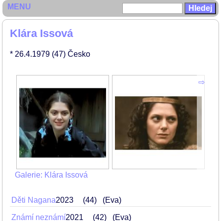
MENU
Klára Issová
* 26.4.1979
(47)
Česko
Galerie: Klára Issová
Děti Nagana
2023
44
(Eva)
Známí neznámí
2021
42
(Eva)