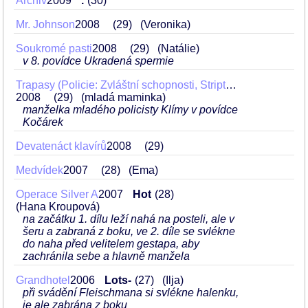
Archiv
2009
.
30
Mr. Johnson
2008
29
(Veronika)
Soukromé pasti
2008
29
(Natálie)
v 8. povídce Ukradená spermie
Trapasy (Policie: Zvláštní schopnosti, Striptýz, Kočárek)
2008
29
(mladá maminka)
manželka mladého policisty Klímy v povídce
Kočárek
Devatenáct klavírů
2008
29
Medvídek
2007
28
(Ema)
Operace Silver A
2007
Hot
28
(Hana Kroupová)
na začátku 1. dílu leží nahá na posteli, ale v
šeru a zabraná z boku, ve 2. díle se svlékne
do naha před velitelem gestapa, aby
zachránila sebe a hlavně manžela
Grandhotel
2006
Lots-
27
(Ilja)
při svádění Fleischmana si svlékne halenku,
je ale zabrána z boku