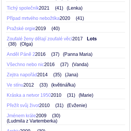
Tichý společník
2021
41
(Lenka)
Případ mrtvého nebožtíka
2020
41
Pražské orgie
2019
40
Zoufalé ženy dělají zoufalé věci
2017
Lots
38
(Olga)
Anděl Páně 2
2016
37
(Panna Maria)
Všechno nebo nic
2016
37
(Vanda)
Zejtra napořád
2014
35
(Jana)
Ve stínu
2012
33
(květinářka)
Kráska a netvor 1950
2010
31
(Marie)
Přežít svůj život
2010
31
(Evženie)
Jménem krále
2009
30
(Ludmila z Vartemberka)