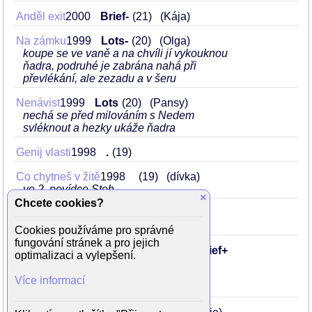
Anděl exit
2000
Brief-
21
(Kája)
Na zámku
1999
Lots-
20
(Olga)
koupe se ve vaně a na chvíli jí vykouknou
ňadra, podruhé je zabrána nahá při
převlékání, ale zezadu a v šeru
Nenávist
1999
Lots
20
(Pansy)
nechá se před milováním s Nedem
svléknout a hezky ukáže ňadra
Genij vlasti
1998
.
19
Co chytneš v žitě
1998
19
(dívka)
ve 2. povídce Stoh
×
Chcete cookies?
Dobrodružství pod postelí
1997
18
(Naďa)
Cookies používáme pro správné
fungování stránek a pro jejich
Nejasná zpráva o konci světa
1997
Brief+
optimalizaci a vylepšení.
18
(Veronika)
párkrát sice ukáže ňadra, ale většinou
Více informací
zdálky