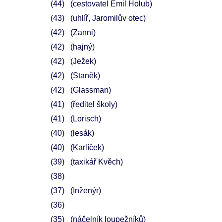
44
(cestovatel Emil Holub)
43
(uhlíř, Jaromilův otec)
42
(Zanni)
42
(hajný)
42
(Ježek)
42
(Staněk)
42
(Glassman)
41
(ředitel školy)
41
(Lorisch)
40
(lesák)
40
(Karlíček)
39
(taxikář Kvěch)
38
37
(Inženýr)
36
35
(náčelník loupežníků)