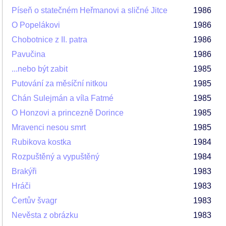
Píseň o statečném Heřmanovi a sličné Jitce
1986
O Popelákovi
1986
Chobotnice z II. patra
1986
Pavučina
1986
...nebo být zabit
1985
Putování za měsíční nitkou
1985
Chán Sulejmán a víla Fatmé
1985
O Honzovi a princezně Dorince
1985
Mravenci nesou smrt
1985
Rubikova kostka
1984
Rozpuštěný a vypuštěný
1984
Brakýři
1983
Hráči
1983
Čertův švagr
1983
Nevěsta z obrázku
1983