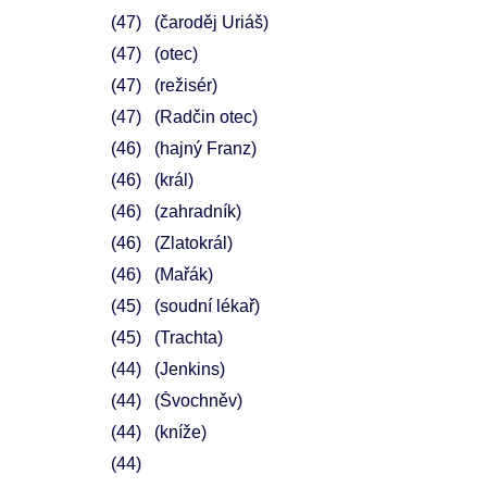
47
(čaroděj Uriáš)
47
(otec)
47
(režisér)
47
(Radčin otec)
46
(hajný Franz)
46
(král)
46
(zahradník)
46
(Zlatokrál)
46
(Mařák)
45
(soudní lékař)
45
(Trachta)
44
(Jenkins)
44
(Švochněv)
44
(kníže)
44