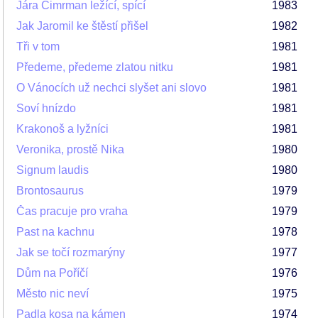
Jára Cimrman ležící, spící
1983
Jak Jaromil ke štěstí přišel
1982
Tři v tom
1981
Předeme, předeme zlatou nitku
1981
O Vánocích už nechci slyšet ani slovo
1981
Soví hnízdo
1981
Krakonoš a lyžníci
1981
Veronika, prostě Nika
1980
Signum laudis
1980
Brontosaurus
1979
Čas pracuje pro vraha
1979
Past na kachnu
1978
Jak se točí rozmarýny
1977
Dům na Poříčí
1976
Město nic neví
1975
Padla kosa na kámen
1974