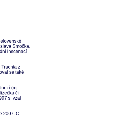
koslovenské
dislava Smočka,
dní inscenací
r Trachta z
oval se také
doucí (mj.
lízečka či
997 si vzal
ce 2007. O