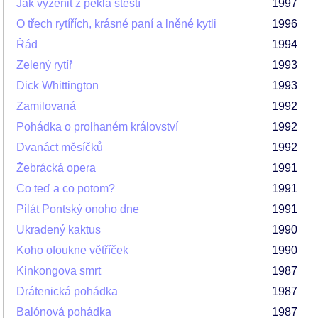
Jak vyženit z pekla štěstí
1997
O třech rytířích, krásné paní a lněné kytli
1996
Řád
1994
Zelený rytíř
1993
Dick Whittington
1993
Zamilovaná
1992
Pohádka o prolhaném království
1992
Dvanáct měsíčků
1992
Žebrácká opera
1991
Co teď a co potom?
1991
Pilát Pontský onoho dne
1991
Ukradený kaktus
1990
Koho ofoukne větříček
1990
Kinkongova smrt
1987
Drátenická pohádka
1987
Balónová pohádka
1987