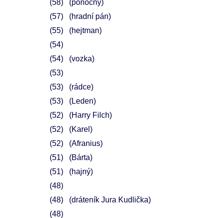
58
(ponocný)
57
(hradní pán)
55
(hejtman)
54
54
(vozka)
53
53
(rádce)
53
(Leden)
52
(Harry Filch)
52
(Karel)
52
(Afranius)
51
(Bárta)
51
(hajný)
48
48
(dráteník Jura Kudlička)
48