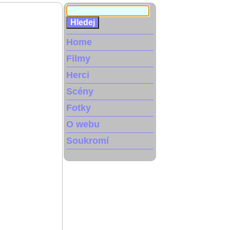
Home
Filmy
Herci
Scény
Fotky
O webu
Soukromí