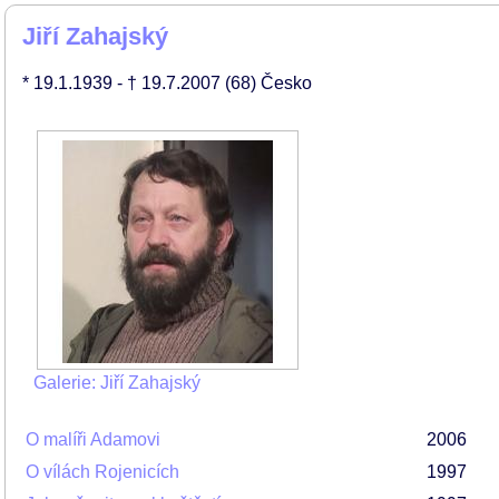
Jiří Zahajský
* 19.1.1939
- † 19.7.2007
(68)
Česko
Galerie: Jiří Zahajský
O malíři Adamovi
2006
O vílách Rojenicích
1997