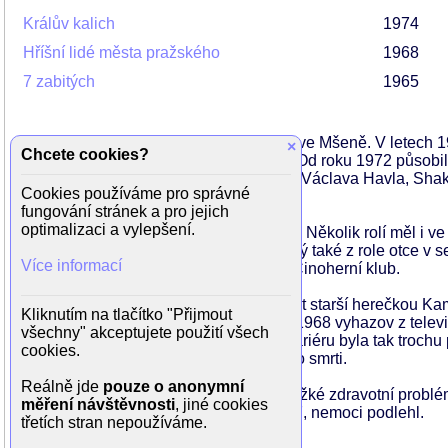
Králův kalich
1974
Hříšní lidé města pražského
1968
7 zabitých
1965
Jiří Zahajský se narodil 19. ledna 1939 ve Mšeně. V letech
×
Chcete cookies?
armády, poté hrál v Divadle za branou. Od roku 1972 působi
Bohumila Hrabala, Jaroslava Vostrého, Václava Havla, Shake
Cookies používáme pro správné
byl Moliérův Amfitryon.
fungování stránek a pro jejich
optimalizaci a vylepšení.
hrál především ve snímcích v 70. letech. Několik rolí měl i ve
filmu
Rozpuštěný a vypuštěný
. Je známý také z role otce v s
Více informací
dabingu. Jeho domovskou scénou byl Činoherní klub.
V roce 1962 se seznámil s o jedenáct let starší herečkou Kam
Kliknutím na tlačítko "Přijmout
podepsala Chartu 77), dostala po roce 1968 vyhazov z televiz
všechny" akceptujete použití všech
barmanka. Pro Zahajského hereckou kariéru byla tak trochu pře
cookies.
herečku
Janu Brejchovou
, s níž žil až do smrti.
Reálně jde
pouze o anonymní
V posledních letech svého života měl těžké zdravotní problé
měření návštěvnosti
, jiné cookies
několik dní později, ve čtvrtek 19.7.2007, nemoci podlehl.
třetích stran nepoužíváme.