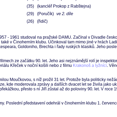
35
(kancléř Prokop z Rabštejna)
29
(Poručík)
ve 2. díle
26
(řidič)
 1957 - 1961 studoval na pražské DAMU. Začínal v Divadle čes
l také v Činoherním klubu. Účinkoval tam mimo jiné v hrách La
speara, Goldoniho, Brechta i řady ruských klasiků. Jeho posle
 filmech ze začátku 90. let. Jeho asi nejznámější rolí je inspekto
eriálu Křeček v noční košili nebo z filmu
Krakonoš a lyžníci
. Věn
ilou Moučkovou, s níž prožil 31 let. Protože byla politicky nežá
e, kde moderovala zprávy a dalších dvacet let se živila jako uk
kážkou, přesto s ní Jiří zůstal až do poloviny 90. let. V roce 1
my. Poslední představení odehrál v činoherním klubu 1. červen