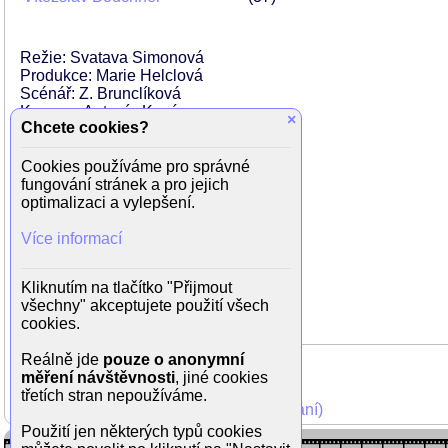
Režie: Svatava Simonová
Produkce: Marie Helclová
Scénář: Z. Brunclíková
Kamera: Antonín Kovács
×
Chcete cookies?
Dále hrají:
Alice Bělská
Cookies používáme pro správné
František Kratochvíl
fungování stránek a pro jejich
Boris Nakladov
optimalizaci a vylepšení.
Eva Tůmová
Hana Tůmová
Více informací
Renata Tůmová
Ivana Vítová
Kliknutím na tlačítko "Přijmout
Milan Zajíček
všechny" akceptujete použití všech
Miloš Zídek
cookies.
Reálně jde
pouze o anonymní
měření návštěvnosti
, jiné cookies
třetích stran nepoužíváme.
Mohli jste vidět v TV (zobrazit starší vysílání)
Použití jen některých typů cookies