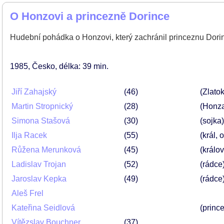
O Honzovi a princezně Dorince
Hudební pohádka o Honzovi, který zachránil princeznu Dorin
1985
Česko
délka: 39 min
Jiří Zahajský
46
(Zlatok
Martin Stropnický
28
(Honz
Simona Stašová
30
(sojka)
Ilja Racek
55
(král, 
Růžena Merunková
45
(králo
Ladislav Trojan
52
(rádce
Jaroslav Kepka
49
(rádce
Aleš Frel
Kateřina Seidlová
(princ
Vítězslav Bouchner
37