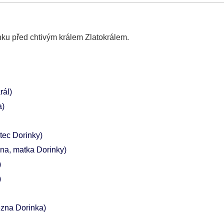
ku před chtivým králem Zlatokrálem.
rál)
a)
otec Dorinky)
vna, matka Dorinky)
)
)
ezna Dorinka)