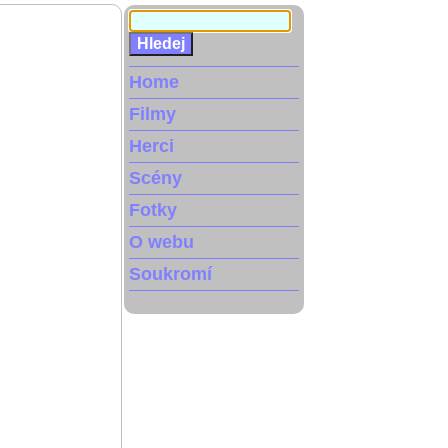
Home
Filmy
Herci
Scény
Fotky
O webu
Soukromí