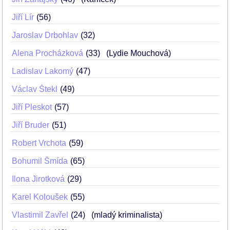
Jiří Lír
56
Jaroslav Drbohlav
32
Alena Procházková
33
(Lydie Mouchová)
Ladislav Lakomý
47
Václav Štekl
49
Jiří Pleskot
57
Jiří Bruder
51
Robert Vrchota
59
Bohumil Šmída
65
Ilona Jirotková
29
Karel Koloušek
55
Vlastimil Zavřel
24
(mladý kriminalista)