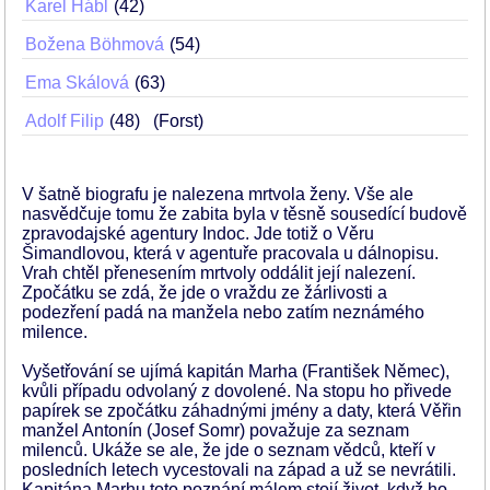
Karel Hábl
42
Božena Böhmová
54
Ema Skálová
63
Adolf Filip
48
(Forst)
V šatně biografu je nalezena mrtvola ženy. Vše ale
nasvědčuje tomu že zabita byla v těsně sousedící budově
zpravodajské agentury Indoc. Jde totiž o Věru
Šimandlovou, která v agentuře pracovala u dálnopisu.
Vrah chtěl přenesením mrtvoly oddálit její nalezení.
Zpočátku se zdá, že jde o vraždu ze žárlivosti a
podezření padá na manžela nebo zatím neznámého
milence.
Vyšetřování se ujímá kapitán Marha (František Němec),
kvůli případu odvolaný z dovolené. Na stopu ho přivede
papírek se zpočátku záhadnými jmény a daty, která Věřin
manžel Antonín (Josef Somr) považuje za seznam
milenců. Ukáže se ale, že jde o seznam vědců, kteří v
posledních letech vycestovali na západ a už se nevrátili.
Kapitána Marhu toto poznání málem stojí život, když ho