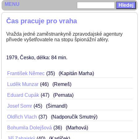
MENU
Čas pracuje pro vraha
Vražda jedné zaměstnankyně zpravodajské agentury
přivede vyšetřovatele na stopu špionážní aféry.
1979
Česko
délka: 84 min
František Němec
35
(Kapitán Marha)
Luděk Munzar
46
(Remeš)
Eduard Cupák
47
(Pernata)
Josef Somr
45
(Šimandl)
Oldřich Vlach
37
(Nadporučík Smutný)
Bohumila Dolejšová
36
(Marhová)
Jiří Zahajský
40
(Karlíček)