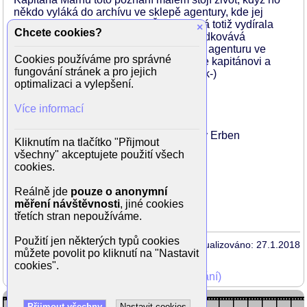
někdo vyláká do archívu ve sklepě agentury, kde jej
omráčí a archív zapálí. Věra Šimandlová totiž vydírala
×
Chcete cookies?
organizátora, který těmto lidem zprostředkovává
zahraniční kontakty přes zpravodajskou agenturu ve
Cookies používáme pro správné
Vídni. S pomocí manžela zavražděné se kapitánovi a
fungování stránek a pro jejich
jeho lidem podaří pachatele usvědčit. (-k-)
optimalizaci a vylepšení.
Režie: Jiří Hanibal
Více informací
Scénář: Jiří Hanibal
Námět: Václav Erben
Předloha: Efektivně mrtvá žena - Václav Erben
Kliknutím na tlačítko "Přijmout
Kamera: Josef Pávek
všechny" akceptujete použití všech
Hudba: Jan Hrábek
cookies.
Dále hrají:
Reálně jde
pouze o anonymní
V. Blažek
měření návštěvnosti
, jiné cookies
třetích stran nepoužíváme.
Použití jen některých typů cookies
Aktualizováno: 27.1.2018
můžete povolit po kliknutí na "Nastavit
cookies".
Mohli jste vidět v TV (zobrazit starší vysílání)
Přijmout všechny
Nastavit cookies