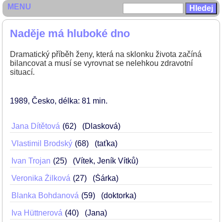
MENU
Naděje má hluboké dno
Dramatický příběh ženy, která na sklonku života začíná
bilancovat a musí se vyrovnat se nelehkou zdravotní
situací.
1989
Česko
délka: 81 min
Jana Dítětová
62
(Dlasková)
Vlastimil Brodský
68
(taťka)
Ivan Trojan
25
(Vítek, Jeník Vítků)
Veronika Žilková
27
(Šárka)
Blanka Bohdanová
59
(doktorka)
Iva Hüttnerová
40
(Jana)