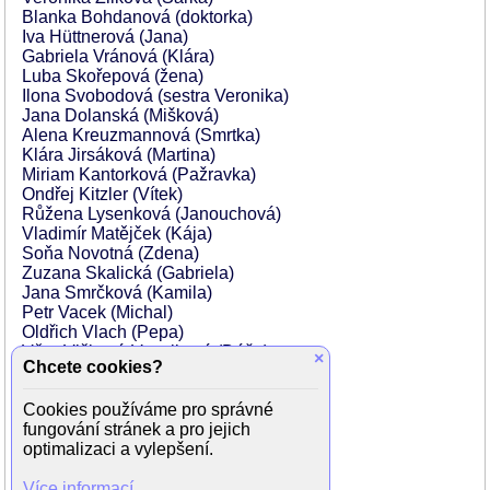
Blanka Bohdanová (doktorka)
Iva Hüttnerová (Jana)
Gabriela Vránová (Klára)
Luba Skořepová (žena)
Ilona Svobodová (sestra Veronika)
Jana Dolanská (Mišková)
Alena Kreuzmannová (Smrtka)
Klára Jirsáková (Martina)
Miriam Kantorková (Pažravka)
Ondřej Kitzler (Vítek)
Růžena Lysenková (Janouchová)
Vladimír Matějček (Kája)
Soňa Novotná (Zdena)
Zuzana Skalická (Gabriela)
Jana Smrčková (Kamila)
Petr Vacek (Michal)
Oldřich Vlach (Pepa)
Věra Vlčková-Vocelková (Dáša)
×
Chcete cookies?
Yvetta Blanarovičová (nevěsta)
Marie Durnová (vrchní sestra)
Cookies používáme pro správné
Stanislav Hájek (manžel Janouchové)
fungování stránek a pro jejich
Alexandra Holubová (Kamilina matka)
optimalizaci a vylepšení.
Alena Hrdinková (žákyně)
Valerie Kaplanová (Smrtčina maminka)
Více informací
Dalimil Klapka (doktor)