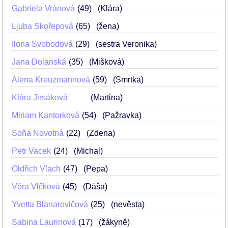
Gabriela Vránová
49
(Klára)
Ljuba Skořepová
65
(žena)
Ilona Svobodová
29
(sestra Veronika)
Jana Dolanská
35
(Mišková)
Alena Kreuzmannová
59
(Smrtka)
Klára Jirsáková
(Martina)
Miriam Kantorková
54
(Pažravka)
Soňa Novotná
22
(Zdena)
Petr Vacek
24
(Michal)
Oldřich Vlach
47
(Pepa)
Věra Vlčková
45
(Dáša)
Yvetta Blanarovičová
25
(nevěsta)
Sabina Laurinová
17
(žákyně)