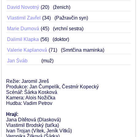
David Novotný
20
(ženich)
Vlastimil Zavřel
34
(Pažravčin syn)
Marie Durnová
45
(vrchní sestra)
Dalimil Klapka
56
(doktor)
Valerie Kaplanová
71
(Smrtčina maminka)
Jan Šváb
(muž)
Režie: Jaromil Jireš
Produkce: Jan Čumpelík, Čestmír Kopecký
Scénář: Šárka Kosková
Kamera: Alois Nožička
Hudba: Vadim Petrov
Hrají:
Jana Dítětová (Dlasková)
Vlastimil Brodský (taťka)
Ivan Trojan (Vítek, Jeník Vítků)
Veronika Žilková (Šárka)