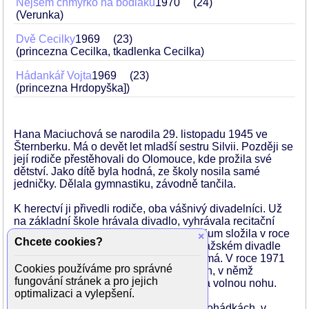
Nejsem chmýrko na bodláku
1970
24
(Verunka)
Dvě Cecilky
1969
23
(princezna Cecilka, tkadlenka Cecilka)
Hádankář Vojta
1969
23
(princezna Hrdopyška])
Hana Maciuchová se narodila 29. listopadu 1945 ve
Šternberku. Má o devět let mladší sestru Silvii. Později se
její rodiče přestěhovali do Olomouce, kde prožila své
dětství. Jako dítě byla hodná, ze školy nosila samé
jedničky. Dělala gymnastiku, závodně tančila.
K herectví ji přivedli rodiče, oba vášnivý divadelníci. Už
na základní škole hrávala divadlo, vyhrávala recitační
soutěže. Vystudovala DAMU, absolutorium složila v roce
×
Chcete cookies?
1969. Už během studia začala hrát v pražském divadle
Za branou, kde získala své první angažmá. V roce 1971
Cookies používáme pro správné
se stala členkou divadla na Vinohradech, v němž
fungování stránek a pro jejich
působila až do roku 2011, kdy odešla na volnou nohu.
optimalizaci a vylepšení.
Brzy se začala objevovat i v televizi, v pohádkách, v