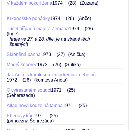
V každém pokoji žena
1974
28
(Zuzana)
Krkonošské pohádky
1974
28
(Anče)
Třicet případů majora Zemana
1974
28
(Inge)
hraje ve 27. a 28. díle, je na straně těch
špatných
Skleněná panna
1973
27
(Anička)
Modrý koberec
1972
26
(Sulika)
Jak Anče s komtesou k modrému z nebe přišly
1972
26
(komtesa Aneta)
O vytrestaném soudci
1971
25
(Šeherezáda)
Alladinova kouzelná lampa
1971
25
Ebenový kůň
1971
25
(princezna Šehrezáda)