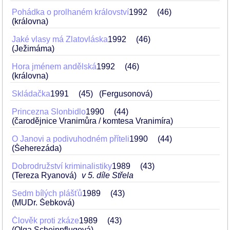
Pohádka o prolhaném království
1992
46
(královna)
Jaké vlasy má Zlatovláska
1992
46
(Ježimáma)
Hora jménem andělská
1992
46
(královna)
Skládačka
1991
45
(Fergusonová)
Princezna Slonbidlo
1990
44
(čarodějnice Vranimůra / komtesa Vranimíra)
O Janovi a podivuhodném příteli
1990
44
(Šeherezáda)
Dobrodružství kriminalistiky
1989
43
(Tereza Ryanová)
v 5. díle Střela
Sedm bílých plášťů
1989
43
(MUDr. Šebková)
Člověk proti zkáze
1989
43
(Olga Scheinpflugová)