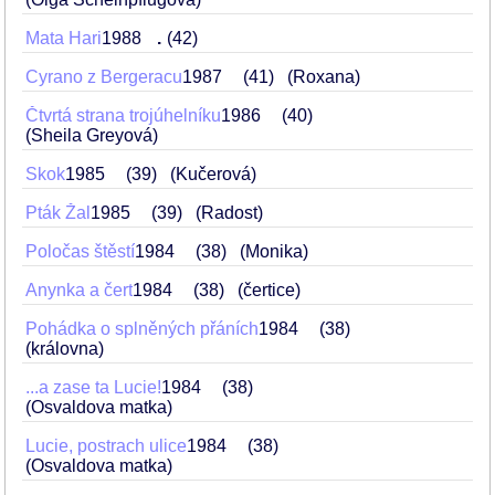
Mata Hari
1988
.
42
Cyrano z Bergeracu
1987
41
(Roxana)
Čtvrtá strana trojúhelníku
1986
40
(Sheila Greyová)
Skok
1985
39
(Kučerová)
Pták Žal
1985
39
(Radost)
Poločas štěstí
1984
38
(Monika)
Anynka a čert
1984
38
(čertice)
Pohádka o splněných přáních
1984
38
(královna)
...a zase ta Lucie!
1984
38
(Osvaldova matka)
Lucie, postrach ulice
1984
38
(Osvaldova matka)