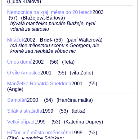
(Ljuba Králová)
Nemocnice na kraji města po 20 letech
2003
57
(Blažejová-Bártová)
bývalá manželka primáře Blažeje, nyní
vdaná za starostu
Miláček
2002
Brief-
56
(paní Walterová)
má sice milostnou scénu s Georgem, ale
kromě zad neukáže vůbec nic
Únos domů
2002
56
(Teta)
O víle Arnoštce
2001
55
(víla Žofie)
Manželka Ronalda Sheldona
2001
55
(Angie)
Samotáři
2000
54
(Hančina matka)
Silák a strašidla
1999
53
(tetka)
Velký případ
1999
53
(Kateřina Duprey)
Hříšní lidé města brněnského
1999
53
(Zita)
v povídce Sólokapr