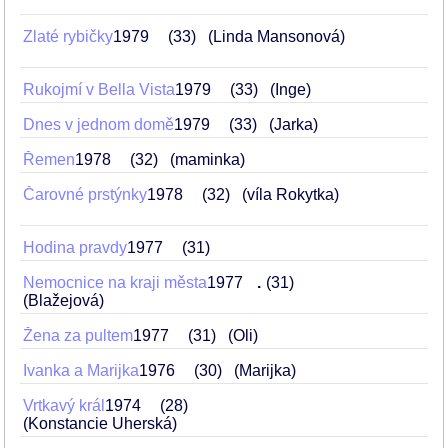
Zlaté rybičky
1979
33
(Linda Mansonová)
Rukojmí v Bella Vista
1979
33
(Inge)
Dnes v jednom domě
1979
33
(Jarka)
Řemen
1978
32
(maminka)
Čarovné prstýnky
1978
32
(víla Rokytka)
Hodina pravdy
1977
31
Nemocnice na kraji města
1977
.
31
(Blažejová)
Žena za pultem
1977
31
(Oli)
Ivanka a Marijka
1976
30
(Marijka)
Vrtkavý král
1974
28
(Konstancie Uherská)