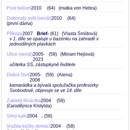
Post bellum
2010
64
(matka von Hebra)
Dokonalý svět (seriál)
2010
64
(první dáma)
Příkopy
2007
Brief-
61
(Vlasta Šmídová)
v 1. díle se opaluje u bazénku na zahradě v
jednodílných plavkách
Ulice (seriál)
2005-
59
(Miriam Hejlová)
2023
učitelka SŠ, zástupkyně ředitele
Dobrá čtvrť
2005-
59
(Alena)
2008
kamarádka a bývalá spolužačka profesorky
Svobodové, objevuje se ve 14. díle
Zakletá třináctka
2004
58
(čarodějnice Klotylda)
Silný kafe
2004
.
58
Vražda kočky domácí
2004
58