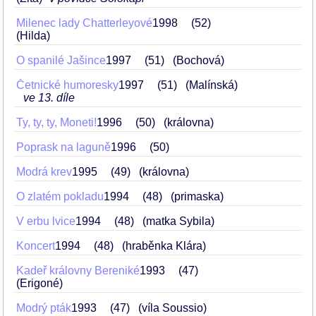
Milenec lady Chatterleyové
1998
52
(Hilda)
O spanilé Jašince
1997
51
(Bochová)
Četnické humoresky
1997
51
(Malínská)
ve 13. díle
Ty, ty, ty, Moneti!
1996
50
(královna)
Poprask na laguně
1996
50
Modrá krev
1995
49
(královna)
O zlatém pokladu
1994
48
(primaska)
V erbu lvice
1994
48
(matka Sybila)
Koncert
1994
48
(hraběnka Klára)
Kadeř královny Bereniké
1993
47
(Erigoné)
Modrý pták
1993
47
(víla Soussio)