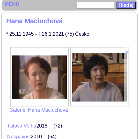
MENU
Hana Maciuchová
* 25.11.1945
- † 26.1.2021
(75)
Česko
Galerie: Hana Maciuchová
Tátova Volha
2018
72
Nespavost
2010
64