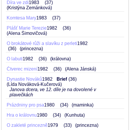
Díra ve zdi
1983
37
(Kristýna Zemánková)
Komtesa Mary
1983
37
Plášť Marie Terezie
1982
36
(Alena Šimovičová)
O brokátové růži a slavíku z perleti
1982
36
(princezna)
O labuti
1982
36
(královna)
Čtverec mizení
1982
36
(Alena Jánská)
Dynastie Nováků
1982
Brief
36
(Lída Nováková-Kučerová)
Janova dcera, ve 12. díle je na dovolené v
plavečkách
Prázdniny pro psa
1980
34
(maminka)
Hra o královnu
1980
34
(Kunhuta)
O zakleté princezně
1979
33
(princezna)