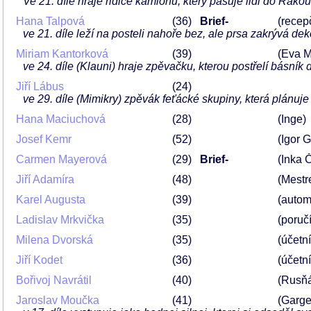
Ve 21. díle hraje řidiče kamiónu, který pašuje lidi do Rako
Hana Talpová
36
Brief-
(recep
ve 21. díle leží na posteli nahoře bez, ale prsa zakrývá de
Miriam Kantorková
39
(Eva M
ve 24. díle (Klauni) hraje zpěvačku, kterou postřelí básník
Jiří Lábus
24
ve 29. díle (Mimikry) zpěvák feťácké skupiny, která plánuj
Hana Maciuchová
28
(Inge)
Josef Kemr
52
(Igor 
Carmen Mayerová
29
Brief-
(Inka 
Jiří Adamíra
48
(Mestr
Karel Augusta
39
(autom
Ladislav Mrkvička
35
(poručí
Milena Dvorská
35
(účetn
Jiří Kodet
36
(účetn
Bořivoj Navrátil
40
(Rusň
Jaroslav Moučka
41
(Garge