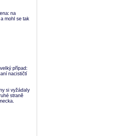
ena: na
 a mohl se tak
velký případ:
ní nacističtí
ny si vyžádaly
ruhé straně
ěmecka.