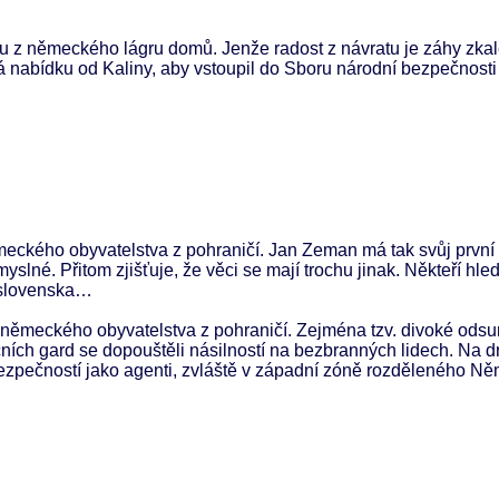
 z německého lágru domů. Jenže radost z návratu je záhy zkal
 nabídku od Kaliny, aby vstoupil do Sboru národní bezpečnosti
ckého obyvatelstva z pohraničí. Jan Zeman má tak svůj první 
lné. Přitom zjišťuje, že věci se mají trochu jinak. Někteří hleda
koslovenska…
německého obyvatelstva z pohraničí. Zejména tzv. divoké odsu
čních gard se dopouštěli násilností na bezbranných lidech. Na d
ezpečností jako agenti, zvláště v západní zóně rozděleného N