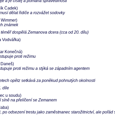
voje a je čistej a pomáhá spravedlnosti
ník Čadek)
 musí dělat řidiče a rozvážet sodovky
 Wimmer)
ých známek
téměř dospělá Zemanova dcera (cca od 20. dílu)
 Vodvářka)
ar Konečná)
ystupuje proti režimu
 Daneš)
vystupuje proti režimu a stýká se západním agentem
o letech opětz setkává za poněkud pohnutých okolností
. díle
nec u soudu)
ní síně na přelíčení se Zemanem
laba)
i, po odsezení trestu jako zaměstnanec starožitnictví, ale pořád 