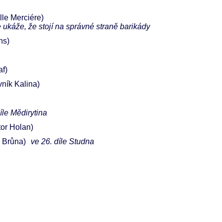
lle Merciére)
 ukáže, že stojí na správné straně barikády
ns)
af)
vník Kalina)
díle Mědirytina
tor Holan)
 Brůna)
ve 26. díle Studna