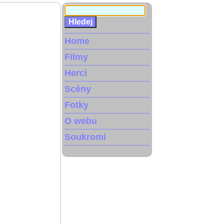
Home
Filmy
Herci
Scény
Fotky
O webu
Soukromí