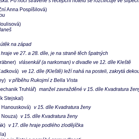
uska. Po noci strávené s recepční hotelu se rozcvičuje ve slipech
ční Anna Pospíšilová)
kou
oulisová)
 daneš
e útěk na západ
hraje ve 27. a 28. díle, je na straně těch špatných
Gräbner)
vlásenkář (a narkoman) v divadle ve 12. díle Kleště
Čadková)
ve 12. díle (Kleště) leží nahá na posteli, zakrytá deko
ey)
v příběhu Rukojmí z Bella Vista
echanik Truhlář)
manžel zavražděné v 15. díle Kvadratura žen
k Stejskal)
í Hanousková)
v 15. díle Kvadratura ženy
í Nouza)
v 15. díle Kvadratura ženy
ák)
v 17. díle hraje podlého zlodějíčka
la)