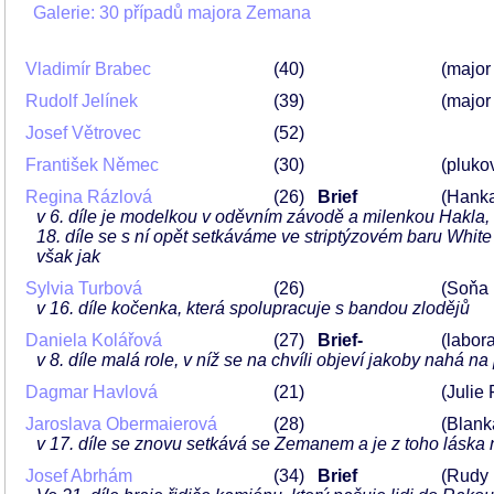
Galerie: 30 případů majora Zemana
Vladimír Brabec
40
(major
Rudolf Jelínek
39
(major
Josef Větrovec
52
František Němec
30
(pluko
Regina Rázlová
26
Brief
(Hanka
v 6. díle je modelkou v oděvním závodě a milenkou Hakla, 
18. díle se s ní opět setkáváme ve striptýzovém baru White
však jak
Sylvia Turbová
26
(Soňa
v 16. díle kočenka, která spolupracuje s bandou zlodějů
Daniela Kolářová
27
Brief-
(labor
v 8. díle malá role, v níž se na chvíli objeví jakoby nahá n
Dagmar Havlová
21
(Julie
Jaroslava Obermaierová
28
(Blank
v 17. díle se znovu setkává se Zemanem a je z toho láska 
Josef Abrhám
34
Brief
(Rudy 