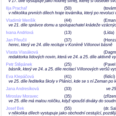
v 17. díle vystupuje jako hodnej silnej, kterej si odseděl s
Ilja Prachař
50
(továr
v několika prvních dílech hraje továrníka, který po revoluci
Vladimír Menšík
44
(Eman
ve 21. díle správce domu a spolupachatel krádeže vzácn
Ivana Andrlová
13
(Lída)
Jan Přeučil
37
(Honza
herec, který ve 24. díle recituje v Konírně Villonovi básně
Vlasta Vlasáková
(Dagm
redaktorka lidových novin, která ve 24. a 25. díle aktivně v
Petr Štěpánek
25
(Pavel
básník, který ve 24. a 25. díle recitací Villonových veršů 
Eva Klepáčová
41
(řídící)
ve 25. díle ředitelka školy v Plánici, kde se s ní Zeman p
Jana Andresíková
33
ve 25
Miroslav Moravec
35
(zříze
ve 25. díle má malou roličku, když vpouští diváky do soud
Josef Bek
55
(dr. Sa
v několika dílech vystupuje jako obchodní cestující, pozděj