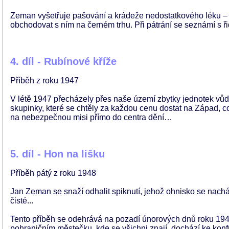
Zeman vyšetřuje pašování a krádeže nedostatkového léku – inz
obchodovat s ním na černém trhu. Při pátrání se seznámí s 
4. díl - Rubínové kříže
Příběh z roku 1947
V létě 1947 přecházely přes naše území zbytky jednotek vůd
skupinky, které se chtěly za každou cenu dostat na Západ, 
na nebezpečnou misi přímo do centra dění…
5. díl - Hon na lišku
Příběh pátý z roku 1948
Jan Zeman se snaží odhalit spiknutí, jehož ohnisko se nach
čisté...
Tento příběh se odehrává na pozadí únorových dnů roku 194
pohraničním městečku, kde se všichni znají, dochází ke konfro