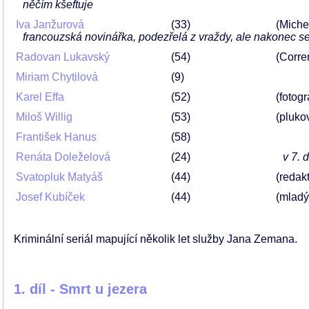
něčím kšeftuje
Iva Janžurová
33
(Miche
francouzská novinářka, podezřelá z vraždy, ale nakonec se
Radovan Lukavský
54
(Corre
Miriam Chytilová
9
Karel Effa
52
(fotogr
Miloš Willig
53
(pluko
František Hanus
58
Renáta Doleželová
24
v 7. 
Svatopluk Matyáš
44
(redak
Josef Kubíček
44
(mladý
Kriminální seriál mapující několik let služby Jana Zemana.
1. díl - Smrt u jezera