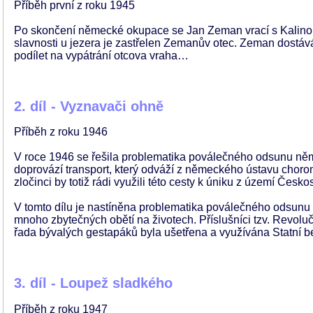
Příběh první z roku 1945
Po skončení německé okupace se Jan Zeman vrací s Kalinou
slavnosti u jezera je zastřelen Zemanův otec. Zeman dostává
podílet na vypátrání otcova vraha…
2. díl - Vyznavači ohně
Příběh z roku 1946
V roce 1946 se řešila problematika poválečného odsunu něme
doprovází transport, který odváží z německého ústavu choromys
zločinci by totiž rádi využili této cesty k úniku z území Čes
V tomto dílu je nastíněna problematika poválečného odsunu 
mnoho zbytečných obětí na životech. Příslušníci tzv. Revolu
řada bývalých gestapáků byla ušetřena a využívána Statní b
3. díl - Loupež sladkého
Příběh z roku 1947