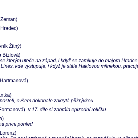
 Zeman)
 Hradec)
vník Žitný)
 Bízlová)
se kterým uteče na západ, i když se zamiluje do majora Hradce
 Lines, kde vystupuje, i když je stále Haklovou milnekou, pracuj
 Hartmanová)
antka)
a posteli, ovšem dokonale zakrytá přikrývkou
 Formanová)
v 17. díle si zahrála epizodní roličku
a)
na první pohled
Lorenz)