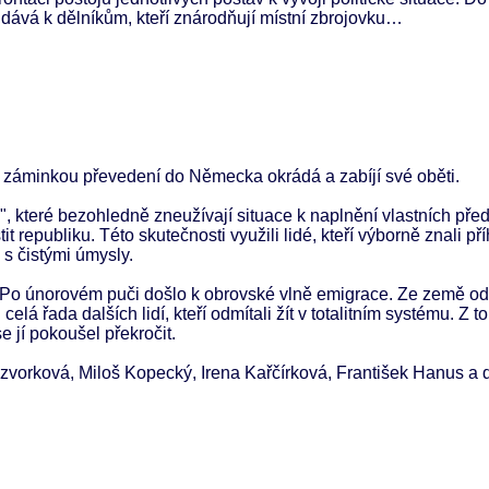
dává k dělníkům, kteří znárodňují místní zbrojovku…
od záminkou převedení do Německa okrádá a zabíjí své oběti.
, které bezohledně zneužívají situace k naplnění vlastních před
t republiku. Této skutečnosti využili lidé, kteří výborně znali pří
 s čistými úmysly.
…Po únorovém puči došlo k obrovské vlně emigrace. Ze země ode
i celá řada dalších lidí, kteří odmítali žít v totalitním systému. Z
e jí pokoušel překročit.
Zázvorková, Miloš Kopecký, Irena Kařčírková, František Hanus a d