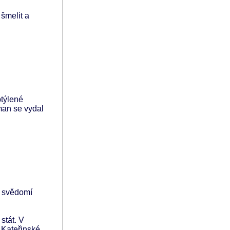
 šmelit a
ptýlené
man se vydal
á svědomí
stát. V
o Kateřinské