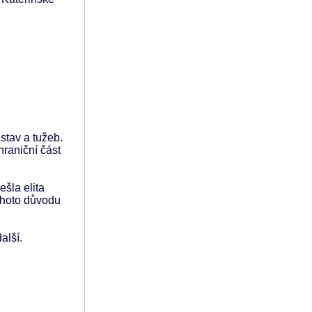
stav a tužeb.
hraniční část
šla elita
 tohoto důvodu
alší.