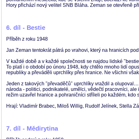
Hory přichází nový velitel SNB Bláha. Zeman se otevřeně při
6. díl - Bestie
Příběh z roku 1948
Jan Zeman tentokrát pátrá po vrahovi, který na hranicích p
V každé době a v každé společnosti se najdou lidské "bestie"
To platí i o období po únoru 1948, kdy chtělo mnoho lidí opusti
republiky a převáděli uprchlíky přes hranice. Ne všichni však
Jeden z takových "převaděčů" uprchlíky vraždil a olupoval
národa - politici, podnikatelé, umělci, vědečtí pracovníci, ale 
režim uzavřel hranice a pohraničníci stříleli po každém, kdo s
Hrají: Vladimír Brabec, Miloš Willig, Rudolf Jelínek, Stella 
7. díl - Mědirytina