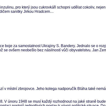
ulinu, pro který jsou cukrovkáři schopni udělat cokoliv, nejen
řidičem sanitky Jirkou Hradcem…
ce boje za samostatnost Ukrajiny S. Bandery. Jednalo se o roz
což se ovšem neobešlo bez násilností vůči obyvatelstvu. Jan Ze
ází v místní zbrojovce. Jeho kolega nadporučík Bláha také nem
8. V únoru 1948 se musí každý rozhodnout na jaké straně bude 
ntaci postojů jednotlivých postav k vývoji politické situace. D