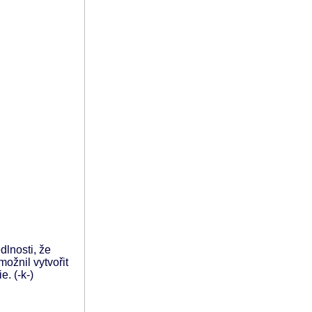
dlnosti, že
možnil vytvořit
e. (-k-)