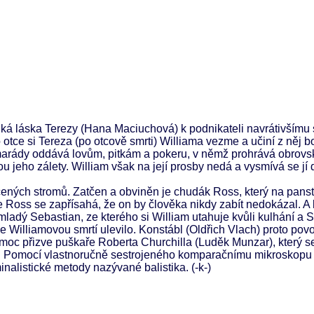
lká láska Terezy (Hana Maciuchová) k podnikateli navrátivšímu
 otce si Tereza (po otcově smrti) Williama vezme a učiní z něj 
amarády oddává lovům, pitkám a pokeru, v němž prohrává obrovs
ou jeho zálety. William však na její prosby nedá a vysmívá se jí 
ácených stromů. Zatčen a obviněn je chudák Ross, který na panst
e Ross se zapřísahá, že on by člověka nikdy zabít nedokázal. A 
 mladý Sebastian, ze kterého si William utahuje kvůli kulhání a
 Williamovou smrtí ulevilo. Konstábl (Oldřich Vlach) proto pov
pomoc přizve puškaře Roberta Churchilla (Luděk Munzar), který 
ací. Pomocí vlastnoručně sestrojeného komparačnímu mikroskopu 
minalistické metody nazývané balistika. (-k-)