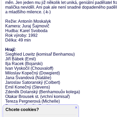
měn. Jen jeden mu již několik let uniká, geniální padělatel
malička neviděl. Ani pak ale není snadné dopadeného paděl
a mladšího milence. (-k-)
Režie: Antonín Moskalyk
Kamera: Juraj Šajmovič
Hudba: Karel Svoboda
Rok výroby: 1992
Délka: 49 min
Hrají:
Siegfried Lowitz (komisař Benhamou)
Jiří Bábek (Emil)
Ilja Racek (Bojarski)
Ivan Vyskočil (Chouvaloff)
Miloslav Kopečný (Dowgierd)
Jana Švandová (Natálie)
Jaroslav Satoranský (Colbert)
Emil Konečný (Stevens)
Zdeněk Dolanský (Benhamouův kolega)
Otakar Brousek st. (vrchní komisař)
Tereza Pergnerová (Michelle)
František Staněk (Patrik)
×
Chcete cookies?
Otakar Brousek ml.
Petr Čtvrtníček