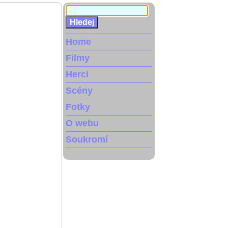
Home
Filmy
Herci
Scény
Fotky
O webu
Soukromí