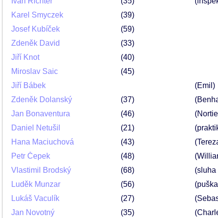
Ivan Richter
35
(inspe
Karel Smyczek
39
Josef Kubíček
59
Zdeněk David
33
Jiří Knot
40
Miroslav Saic
45
Jiří Bábek
(Emil)
Zdeněk Dolanský
37
(Benh
Jan Bonaventura
46
(Nortie
Daniel Netušil
21
(prakt
Hana Maciuchová
43
(Terez
Petr Čepek
48
(Willi
Vlastimil Brodský
68
(sluha
Luděk Munzar
56
(puška
Lukáš Vaculík
27
(Sebas
Jan Novotný
35
(Charl