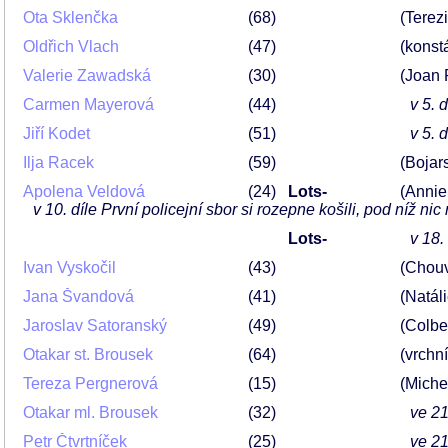
Ota Sklenčka
68
(Terezi
Oldřich Vlach
47
(konst
Valerie Zawadská
30
(Joan 
Carmen Mayerová
44
v 5. d
Jiří Kodet
51
v 5. d
Ilja Racek
59
(Bojars
Apolena Veldová
24
Lots-
(Annie
v 10. díle První policejní sbor si rozepne košili, pod níž ni
Lots-
v 18.
Ivan Vyskočil
43
(Chouv
Jana Švandová
41
(Natáli
Jaroslav Satoranský
49
(Colbe
Otakar st. Brousek
64
(vrchn
Tereza Pergnerová
15
(Miche
Otakar ml. Brousek
32
ve 21
Petr Čtvrtníček
25
ve 21