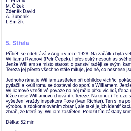
L. Pozník
M. Čížek
Zdeněk David
A. Bubeník
I. Smržík
5. Střela
Příběh se odehrává v Anglii v roce 1928. Na začátku byla ve
Williamu Ryanovi (Petr Čepek). I přes ostrý nesouhlas svého
Jenže William se místo starosti o panství raději se svými k
Tereza jej přesto všechno stále miluje, jediné, co nesnese js
Jednoho rána je William zastřelen při obhlídce vichřicí pok
pytlačil a kvůli tomu se dostával do sporů s Williamem. Jenž
Williamově vznětlivé povaze na něj mělo pifku víc lidí, třeba
těžce nese Williamovo chování k Tereze. Nakonec i Tereze se
vyšetření vraždy inspektora Foxe (Ivan Richter). Ten si na 
výrobou a zdokonalováním zbraní, ale také jejich identifik
zbraň, ze které byl William zastřelen. Položil tím základy kri
Délka: 52 min