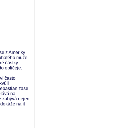
 se z Ameriky
bohatého muže.
ké částky.
do obličeje.
ví často
kvůli
 Sebastian zase
olává na
se zabývá nejen
dokáže najít