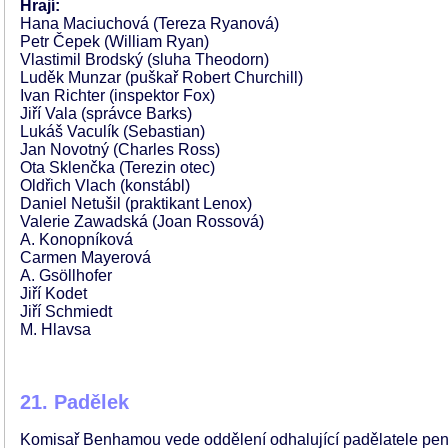
Hrají:
Hana Maciuchová (Tereza Ryanová)
Petr Čepek (William Ryan)
Vlastimil Brodský (sluha Theodorn)
Luděk Munzar (puškař Robert Churchill)
Ivan Richter (inspektor Fox)
Jiří Vala (správce Barks)
Lukáš Vaculík (Sebastian)
Jan Novotný (Charles Ross)
Ota Sklenčka (Terezin otec)
Oldřich Vlach (konstábl)
Daniel Netušil (praktikant Lenox)
Valerie Zawadská (Joan Rossová)
A. Konopníková
Carmen Mayerová
A. Gsöllhofer
Jiří Kodet
Jiří Schmiedt
M. Hlavsa
21. Padělek
Komisař Benhamou vede oddělení odhalující padělatele pen