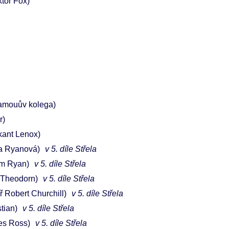
ktor Fox)
amouův kolega)
r)
ikant Lenox)
a Ryanová)
v 5. díle Střela
am Ryan)
v 5. díle Střela
 Theodorn)
v 5. díle Střela
ř Robert Churchill)
v 5. díle Střela
tian)
v 5. díle Střela
es Ross)
v 5. díle Střela