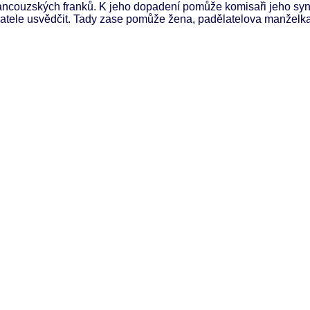
 francouzských franků. K jeho dopadení pomůže komisaři jeho syn
atele usvědčit. Tady zase pomůže žena, padělatelova manželka