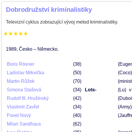
Dobrodružství kriminalistiky
Televizní cyklus zobrazující vývoj metod kriminalistiky.
1989
Česko – Německo
Boris Rösner
38
(Eugen
Ladislav Mrkvička
50
(Coco)
Martin Růžek
70
(minist
Simona Stašová
34
Lots-
(Lu)
v
Rudolf III. Hrušínský
42
(Duboi
Vlastimil Zavřel
34
(Army)
Pavel Nový
40
(Jauffr
Milan Sandhaus
62