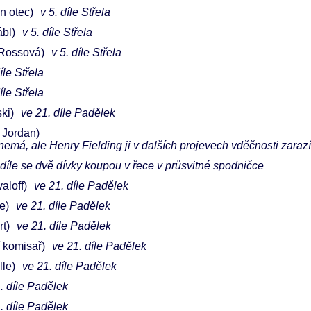
n otec)
v 5. díle Střela
ábl)
v 5. díle Střela
Rossová)
v 5. díle Střela
íle Střela
íle Střela
ki)
ve 21. díle Padělek
 Jordan)
c nemá, ale Henry Fielding ji v dalších projevech vděčnosti zarazí
 díle se dvě dívky koupou v řece v průsvitné spodničce
aloff)
ve 21. díle Padělek
e)
ve 21. díle Padělek
rt)
ve 21. díle Padělek
í komisař)
ve 21. díle Padělek
lle)
ve 21. díle Padělek
. díle Padělek
. díle Padělek