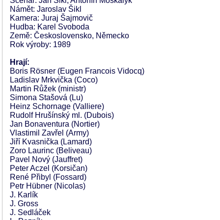
Scénář: Jan Šikl, Antonín Moskalyk
Námět: Jaroslav Šikl
Kamera: Juraj Šajmovič
Hudba: Karel Svoboda
Země: Československo, Německo
Rok výroby: 1989
Hrají:
Boris Rösner (Eugen Francois Vidocq)
Ladislav Mrkvička (Coco)
Martin Růžek (ministr)
Simona Stašová (Lu)
Heinz Schornage (Valliere)
Rudolf Hrušínský ml. (Dubois)
Jan Bonaventura (Nortier)
Vlastimil Zavřel (Army)
Jiří Kvasnička (Lamard)
Zoro Laurinc (Beliveau)
Pavel Nový (Jauffret)
Peter Aczel (Korsičan)
René Přibyl (Fossard)
Petr Hübner (Nicolas)
J. Karlík
J. Gross
J. Sedláček