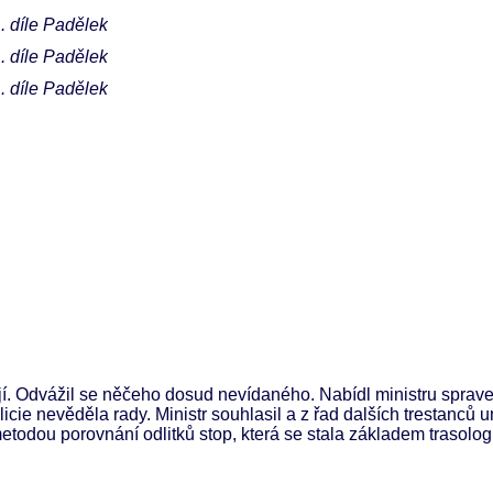
. díle Padělek
. díle Padělek
. díle Padělek
í. Odvážil se něčeho dosud nevídaného. Nabídl ministru sprave
icie nevěděla rady. Ministr souhlasil a z řad dalších trestanců u
metodou porovnání odlitků stop, která se stala základem trasologi