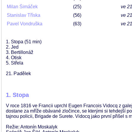
Milan Šimáček
25
ve 21
Stanislav Tříska
56
ve 21
Pavel Vondruška
63
ve 21
1. Stopa (51 min)
2. Jed
3. Bertillonáž
4. Otisk
5. Střela
21. Padělek
1. Stopa
V roce 1816 ve Francii uprchl Eugen Francois Vidocq z galej
dostane za mříže obávané zločince, se kterými si tehdejší pol
tajnou policii, Brigade de Surete. Vidocq jako první přišel s 
Režie: Antonín Moskalyk