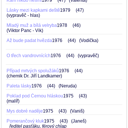
Kam nikdo nesmí
1979
47
(Valenta)
Lásky mezi kapkami deště
1979
47
(vypravěč - hlas)
Mladý muž a bílá velryba
1978
46
(Viktor Panc - Vik)
Až bude padat hvězda
1976
44
(Vodička)
O třech vandrovnících
1976
44
(vypravěč)
Případ mrtvých spolužáků
1976
44
(chemik Dr. Jiří Landkamer)
Paleta lásky
1976
44
(Neruda)
Poklad pod Černou hláskou
1975
43
(malíř)
Mys dobré naděje
1975
43
(Vaniš)
Pomerančový kluk
1975
43
(Janeš)
ředitel pasťáku, férový chlap