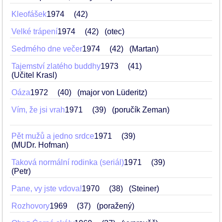
Kleofášek
1974
42
Velké trápení
1974
42
(otec)
Sedmého dne večer
1974
42
(Martan)
Tajemství zlatého buddhy
1973
41
(Učitel Krasl)
Oáza
1972
40
(major von Lüderitz)
Vím, že jsi vrah
1971
39
(poručík Zeman)
Pět mužů a jedno srdce
1971
39
(MUDr. Hofman)
Taková normální rodinka (seriál)
1971
39
(Petr)
Pane, vy jste vdova!
1970
38
(Steiner)
Rozhovory
1969
37
(poražený)