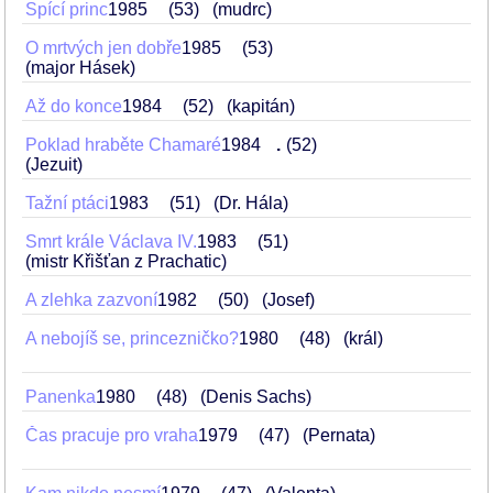
Spící princ
1985
53
(mudrc)
O mrtvých jen dobře
1985
53
(major Hásek)
Až do konce
1984
52
(kapitán)
Poklad hraběte Chamaré
1984
.
52
(Jezuit)
Tažní ptáci
1983
51
(Dr. Hála)
Smrt krále Václava IV.
1983
51
(mistr Křišťan z Prachatic)
A zlehka zazvoní
1982
50
(Josef)
A nebojíš se, princezničko?
1980
48
(král)
Panenka
1980
48
(Denis Sachs)
Čas pracuje pro vraha
1979
47
(Pernata)