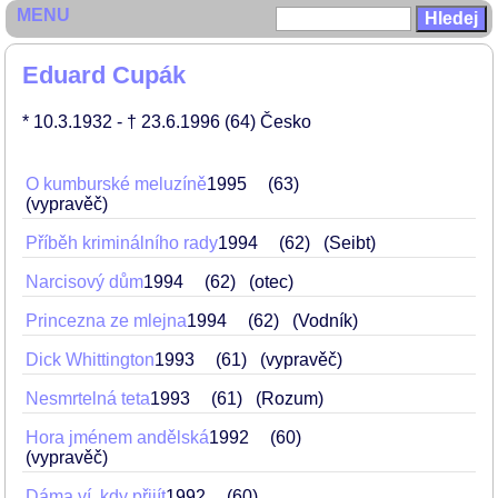
MENU
Eduard Cupák
* 10.3.1932
- † 23.6.1996
(64)
Česko
O kumburské meluzíně
1995
63
(vypravěč)
Příběh kriminálního rady
1994
62
(Seibt)
Narcisový dům
1994
62
(otec)
Princezna ze mlejna
1994
62
(Vodník)
Dick Whittington
1993
61
(vypravěč)
Nesmrtelná teta
1993
61
(Rozum)
Hora jménem andělská
1992
60
(vypravěč)
Dáma ví, kdy přijít
1992
60