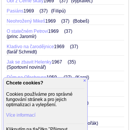
Obr z Černé skály
1969
37
(vypravěč)
Pasiáns
1969
37
(Filipú)
Neohrožený Mikeš
1969
37
(Bobeš)
O statečném Petrovi
1969
37
(princ Jaromír)
Kladivo na čarodějnice
1969
37
(farář Schmidt)
Jak se zbavit Helenky
1967
35
(Sportovní novinář)
Dům na Ořechovce
1959
.
27
(Karel)
×
Chcete cookies?
Cesta zpátky
1958
26
(František Pastyřík zvaný Fredy)
Cookies používáme pro správné
fungování stránek a pro jejich
Žižkovská romance
1958
26
(Mirek)
optimalizaci a vylepšení.
Sny na neděli
1958
.
26
(Jindra)
Více informací
Z mého života
1955
23
(Antonín Dvořák)
Kliknutím na tlačítko "Přijmout