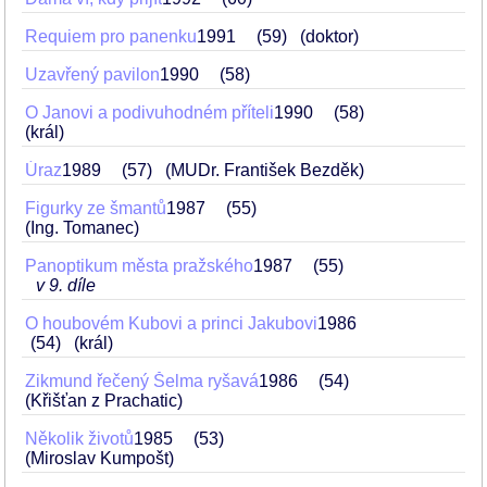
Requiem pro panenku
1991
59
(doktor)
Uzavřený pavilon
1990
58
O Janovi a podivuhodném příteli
1990
58
(král)
Úraz
1989
57
(MUDr. František Bezděk)
Figurky ze šmantů
1987
55
(Ing. Tomanec)
Panoptikum města pražského
1987
55
v 9. díle
O houbovém Kubovi a princi Jakubovi
1986
54
(král)
Zikmund řečený Šelma ryšavá
1986
54
(Křišťan z Prachatic)
Několik životů
1985
53
(Miroslav Kumpošt)