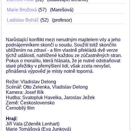
Marie Brožová
57
(Marešová)
Ladislav Boháč
52
(profesor)
Narůstající konflikt mezi nerudným majitelem vily a jeho
podnájemníkem skončí u soudu. Soužití totiž skončilo
ublížením na zdraví - a film vlastně překládá dvě verze
týchž událostí, nahlížené každou ze zúčastněných stran.
Pokus o moralitu, která hlásala, že je nutné odstraňovat
staré přežitky v přemýšlení lidí, však zcela nevyšel,
přinášená výpověď je místy notně toporná.
Režie: Vladislav Delong
Scénář: Otto Zelenka, Vladislav Delong
Kamera: Josef Illík
Hudba: Svatopluk Havelka, Jaroslav Ježek
Země: Československo
Černobílý film
Hrají:
Jiří Vala (Zdeněk Lenhart)
Marie Tomášová (Eva Junková)