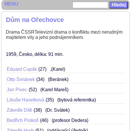
MENU
Dům na Ořechovce
Drama ČSSRTelevizní drama o konfliktu mezi nerudným
majitelem vily a jeho podnájemníkem.
1959
Česko
délka: 91 min
Eduard Cupák
27
.
(Karel)
Otto Šimánek
34
(Beránek)
Jan Pivec
52
(Karel Mareš)
Libuše Havelková
35
(bytová referentka)
Zdeněk Dítě
38
(Dr. Svátek)
Bedřich Prokoš
46
(profesor Dedera)
Zdeněk Hodr
51
(oddávající úředník)