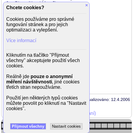
Jan Pivec (Karel Mareš)
×
Chcete cookies?
Marie Brožová (Marešová)
Otýlie Beníšková (tchyně)
Cookies používáme pro správné
Bedřich Prokoš (profesor Dedera)
fungování stránek a pro jejich
Zdeněk Dítě (Dr. Svátek)
optimalizaci a vylepšení.
Rudolf ml. Deyl (Faigl)
Ladislav Boháč (profesor)
Více informací
Eduard Cupák (Karel)
Otto Šimánek (Dr. Beránek)
Květa Fialová (Svátková)
Kliknutím na tlačítko "Přijmout
Bohuš Hradil (příslušník SNB)
všechny" akceptujete použití všech
Dagmar Doubravská (Marie)
cookies.
O. Šlehofer
Zdeněk Hodr (oddávající úředník)
Reálně jde
pouze o anonymní
Libuše Havelková (bytová referentka)
měření návštěvnosti
, jiné cookies
Ivan Palec (manžel na bytovém úřadu)
třetích stran nepoužíváme.
Použití jen některých typů cookies
Aktualizováno: 12.4.2006
můžete povolit po kliknutí na "Nastavit
cookies".
Mohli jste vidět v TV (zobrazit starší vysílání)
Přijmout všechny
Nastavit cookies