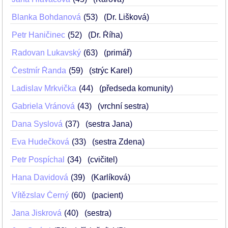
Blanka Bohdanová
53
(Dr. Lišková)
Petr Haničinec
52
(Dr. Říha)
Radovan Lukavský
63
(primář)
Čestmír Řanda
59
(strýc Karel)
Ladislav Mrkvička
44
(předseda komunity)
Gabriela Vránová
43
(vrchní sestra)
Dana Syslová
37
(sestra Jana)
Eva Hudečková
33
(sestra Zdena)
Petr Pospíchal
34
(cvičitel)
Hana Davidová
39
(Karlíková)
Vítězslav Černý
60
(pacient)
Jana Jiskrová
40
(sestra)