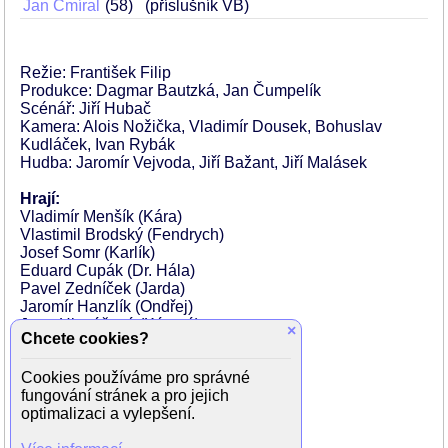
Jan Cmíral
58
(příslušník VB)
Režie: František Filip
Produkce: Dagmar Bautzká, Jan Čumpelík
Scénář: Jiří Hubač
Kamera: Alois Nožička, Vladimír Dousek, Bohuslav
Kudláček, Ivan Rybák
Hudba: Jaromír Vejvoda, Jiří Bažant, Jiří Malásek
Hrají:
Vladimír Menšík (Kára)
Vlastimil Brodský (Fendrych)
Josef Somr (Karlík)
Eduard Cupák (Dr. Hála)
Pavel Zedníček (Jarda)
Jaromír Hanzlík (Ondřej)
Jana Hlaváčová (Kárová)
×
Chcete cookies?
Blanka Bohdanová (Dr. Lišková)
Petr Haničinec (Dr. Říha)
Cookies používáme pro správné
Radovan Lukavský (primář)
fungování stránek a pro jejich
Čestmír Řanda (strýc Karel)
optimalizaci a vylepšení.
Hana Davidová (Karlíková)
Jan Cmíral (příslušník VB)