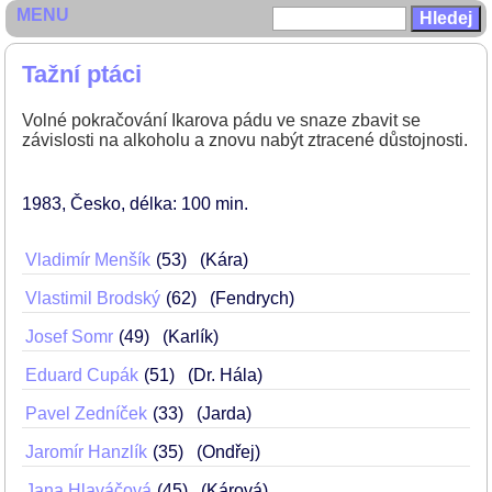
MENU
Tažní ptáci
Volné pokračování Ikarova pádu ve snaze zbavit se
závislosti na alkoholu a znovu nabýt ztracené důstojnosti.
1983
Česko
délka: 100 min
Vladimír Menšík
53
(Kára)
Vlastimil Brodský
62
(Fendrych)
Josef Somr
49
(Karlík)
Eduard Cupák
51
(Dr. Hála)
Pavel Zedníček
33
(Jarda)
Jaromír Hanzlík
35
(Ondřej)
Jana Hlaváčová
45
(Kárová)