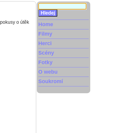
 pokusy o útěk
Home
Filmy
Herci
Scény
Fotky
O webu
Soukromí