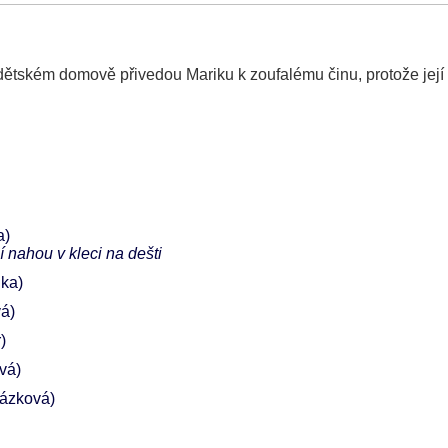
 dětském domově přivedou Mariku k zoufalému činu, protože její
a)
í nahou v kleci na dešti
ka)
vá)
)
vá)
ázková)