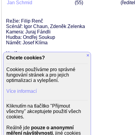
Jan Schmid
55
(ředitel
Režie: Filip Renč
Scénář: Igor Chaun, Zdeněk Zelenka
Kamera: Juraj Fándli
Hudba: Ondřej Soukup
Námět: Josef Klíma
Hrají:
×
Chcete cookies?
Anna Geislerová (Marika)
Barbora Hrzánová (Johanka)
Cookies používáme pro správné
Soňa Valentová (Volfová)
fungování stránek a pro jejich
Eva Holubová (Krocová)
optimalizaci a vylepšení.
Jaroslava Hanušová (Procházková)
Jan Schmid (ředitel)
Více informací
Filip Renč (Viki)
Eduard Cupák (doktor)
Věra Nováková (Suková)
Kliknutím na tlačítko "Přijmout
Dagmar Dědková (Kubyová)
všechny" akceptujete použití všech
Alice Dráčová (Zdena)
cookies.
Vlasta Mecnarowská (Burešová)
Zuzana Dančiaková (Zuzana)
Reálně jde
pouze o anonymní
Lenka Pekárková (Kaťuška)
měření návštěvnosti
, jiné cookies
Alice Troblová (Péťa)