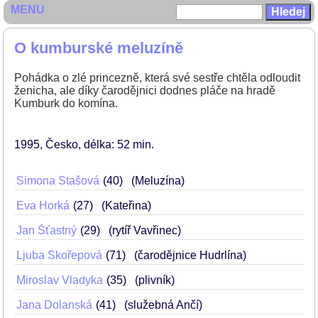
MENU
O kumburské meluzíně
Pohádka o zlé princezně, která své sestře chtěla odloudit
ženicha, ale díky čarodějnici dodnes pláče na hradě
Kumburk do komína.
1995
Česko
délka: 52 min
Simona Stašová
40
(Meluzína)
Eva Horká
27
(Kateřina)
Jan Šťastný
29
(rytíř Vavřinec)
Ljuba Skořepová
71
(čarodějnice Hudrlína)
Miroslav Vladyka
35
(plivník)
Jana Dolanská
41
(služebná Ančí)