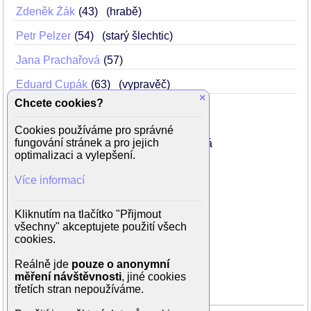
Zdeněk Žák
43
(hrabě)
Petr Pelzer
54
(starý šlechtic)
Jana Prachařová
57
Eduard Cupák
63
(vypravěč)
×
Chcete cookies?
Cookies používáme pro správné
Režie: Věra Jordánová
fungování stránek a pro jejich
Produkce: Jan Čumpelík, Eva Hladíková
optimalizaci a vylepšení.
Scénář: Vladimír Hulpach
Kamera: František Němec
Více informací
Hudba: Vadim Petrov
Dále hrají:
Kliknutím na tlačítko "Přijmout
Marie Kautská (dáma)
všechny" akceptujete použití všech
Milena Němcová (dáma)
cookies.
Stanislav Dušek (pán)
Ivan Hruška (pán)
Reálně jde
pouze o anonymní
Miroslav Laňka (pán)
měření návštěvnosti
, jiné cookies
Jiří Ferby
třetích stran nepoužíváme.