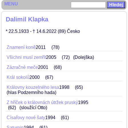
MENU
Dalimil Klapka
* 22.5.1933
- † 14.6.2022
(89)
Česko
Znamení koně
2011
78
Všichni musí zemřít
2005
72
(Dolejška)
Zázračné meče
2001
68
Král sokolů
2000
67
Královny kouzelného lesa
1998
65
(hlas Podzemního hada)
Z hříček o královnách útržek pruský
1995
62
(sloužící Otto)
Císařovy nové šaty
1994
61
Saturnin
1994
61