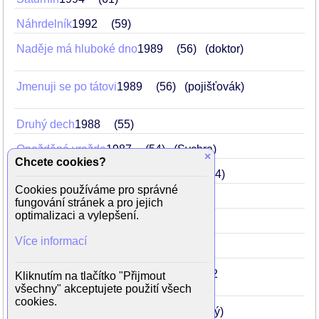
Náhrdelník
1992
59
Naděje má hluboké dno
1989
56
(doktor)
Jmenuji se po tátovi
1989
56
(pojišťovák)
Druhý dech
1988
55
Opožděná vražda
1987
54
(Sychra)
×
Chcete cookies?
Panoptikum města pražského
1987
54
Cookies používáme pro správné
Havárie
1985
52
(Ing. Pecháček)
fungování stránek a pro jejich
optimalizaci a vylepšení.
Sanitka (seriál)
1984
51
Více informací
Radikální řez
1983
50
Příště budeme chytřejší, staroušku!
1982
Kliknutím na tlačítko "Přijmout
49
(Kotlář)
všechny" akceptujete použití všech
cookies.
Královna Černá růže
1972
39
(hajný)