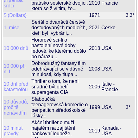
(K)lamač
bratrsko sesterské dvojici,
2010
Francie
srdcí
která se živí tím, že...
$ (Dollars)
1971
3.3*
Seriál o dvanácti čerstvě
1. mise
dostudovaných medicích,
2021
Česko
kteří byli vybráni,...
Hororové sci-fi o
nastolení nové doby
10 000 dnů
2013
USA
ledové, ke kterému došlo
po nárazu...
Dobrodružný fantasy film
10 000 př.
odehrávající se v dávné
2008
USA
n. l.
minulosti, kdy tlupa...
Thriller o tom, že není
10 dní před
Itálie -
snadné být obětí
2006
katastrofou
Francie
superagenta CIA
Slaboučká
10 důvodů,
teenagerovská komedie o
proč tě
1999
USA
3*
peripetiích středoškolské
nenávidím
lásky...
Akční thriller o muži
10 minut
najatém na zajištění
Kanada -
2019
pravdy
bankovní loupeže,
USA