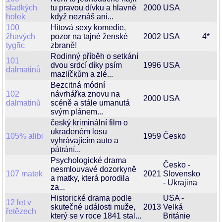
sladkých
tu pravou dívku a hlavnĕ
2000
USA
holek
když neznáš ani...
100
Hitová sexy komedie,
žhavých
pozor na tajné ženské
2002
USA
4*
tygřic
zbraně!
Rodinný příběh o setkání
101
dvou srdcí díky psím
1996
USA
dalmatinů
mazlíčkům a zlé...
Bezcitná módní
102
návrhářka znovu na
2000
USA
dalmatinů
scéně a stále umanutá
svým plánem...
český kriminální film o
ukradeném losu
105% alibi
1959
Česko
vyhrávajícím auto a
pátrání...
Psychologické drama
Česko -
nesmlouvavé dozorkyně
107 matek
2021
Slovensko
a matky, která porodila
- Ukrajina
za...
Historické drama podle
USA -
12 let v
skutečné události muže,
2013
Velká
řetězech
který se v roce 1841 stal...
Británie