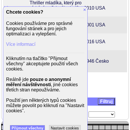
Thriller mladíka, který pro
13
získání potřebného balíku
2010
USA
×
Chcete cookies?
peněz na léčbu...
Horor rodiny, které se po
Cookies používáme pro správné
13 duchů
požáru přestěhuje do
2001
USA
fungování stránek a pro jejich
zděděného moderního...
optimalizaci a vylepšení.
13 hodin:
Akční film podle skutečné
Tajní vojáci
události zachycující
2016
USA
Více informací
z Benghází
napadení americké...
Vyšetřování smrti
Kliknutím na tlačítko "Přijmout
propuštěného kasaře a
13. revír
1946
Česko
všechny" akceptujete použití všech
barové tanečnice se
cookies.
čím...
Celkem 9602 filmů
Reálně jde
pouze o anonymní
1
2
3
4
5
6
7
8
9
10
|>
|>
měření návštěvnosti
, jiné cookies
třetích stran nepoužíváme.
Použití jen některých typů cookies
Filtr
můžete povolit po kliknutí na "Nastavit
Hodnocení
cookies".
Přijmout všechny
Nastavit cookies