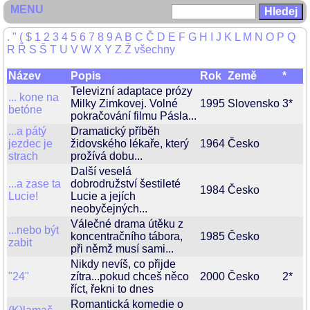
MENU
.
"
(
$
1
2
3
4
5
6
7
8
9
A
B
C
Č
D
E
F
G
H
I
J
K
L
M
N
O
P
Q
R
Ř
S
Š
T
U
V
W
X
Y
Z
Ž
všechny
Název
Popis
Rok
Země
*
Televizní adaptace prózy
... kone na
Milky Zimkovej. Volné
1995
Slovensko
3*
betóne
pokračování filmu Pásla...
...a pátý
Dramatický příběh
jezdec je
židovského lékaře, který
1964
Česko
strach
prožívá dobu...
Další veselá
...a zase ta
dobrodružství šestileté
1984
Česko
Lucie!
Lucie a jejích
neobyčejných...
Válečné drama útěku z
...nebo být
koncentračního tábora,
1985
Česko
zabit
při němž musí sami...
Nikdy nevíš, co přijde
"24"
zítra...pokud chceš něco
2000
Česko
2*
říct, řekni to dnes
Romantická komedie o