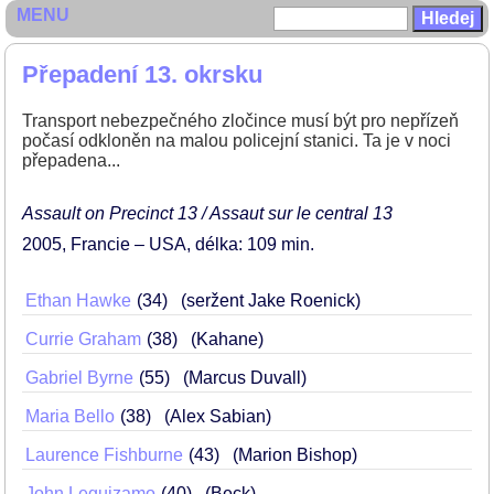
MENU
Přepadení 13. okrsku
Transport nebezpečného zločince musí být pro nepřízeň
počasí odkloněn na malou policejní stanici. Ta je v noci
přepadena...
Assault on Precinct 13 / Assaut sur le central 13
2005
Francie – USA
délka: 109 min
Ethan Hawke
34
(seržent Jake Roenick)
Currie Graham
38
(Kahane)
Gabriel Byrne
55
(Marcus Duvall)
Maria Bello
38
(Alex Sabian)
Laurence Fishburne
43
(Marion Bishop)
John Leguizamo
40
(Beck)