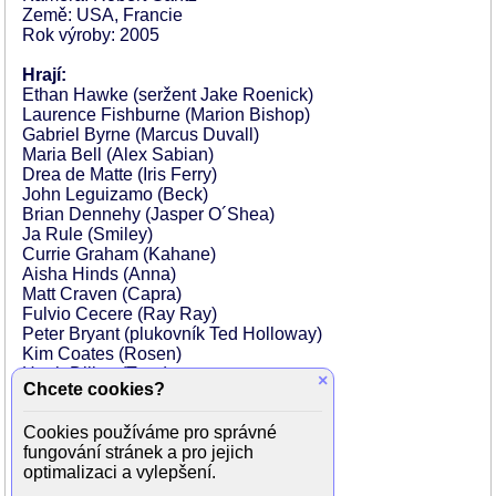
Země: USA, Francie
Rok výroby: 2005
Hrají:
Ethan Hawke (seržent Jake Roenick)
Laurence Fishburne (Marion Bishop)
Gabriel Byrne (Marcus Duvall)
Maria Bell (Alex Sabian)
Drea de Matte (Iris Ferry)
John Leguizamo (Beck)
Brian Dennehy (Jasper O´Shea)
Ja Rule (Smiley)
Currie Graham (Kahane)
Aisha Hinds (Anna)
Matt Craven (Capra)
Fulvio Cecere (Ray Ray)
Peter Bryant (plukovník Ted Holloway)
Kim Coates (Rosen)
Hugh Dillon (Tony)
×
Chcete cookies?
Tig Fong (Danny Holičo)
Jasmin Geljo (Marko)
Cookies používáme pro správné
Jessica Grec (Coral)
fungování stránek a pro jejich
Dorian Harewood (Gil)
optimalizaci a vylepšení.
Arnold Pinnock (Carlyle)
Robert Hayley (odstřelovač James)