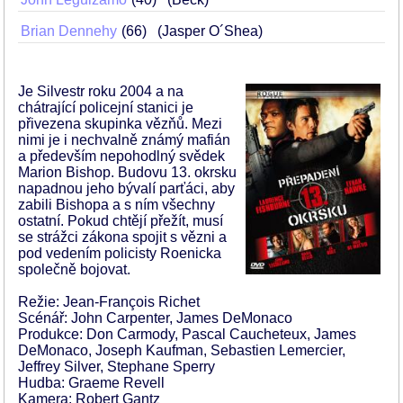
Brian Dennehy
66
(Jasper O´Shea)
Je Silvestr roku 2004 a na
chátrající policejní stanici je
přivezena skupinka vězňů. Mezi
nimi je i nechvalně známý mafián
a především nepohodlný svědek
Marion Bishop. Budovu 13. okrsku
napadnou jeho bývalí parťáci, aby
zabili Bishopa a s ním všechny
ostatní. Pokud chtějí přežít, musí
se strážci zákona spojit s vězni a
pod vedením policisty Roenicka
společně bojovat.
Režie: Jean-François Richet
Scénář: John Carpenter, James DeMonaco
Produkce: Don Carmody, Pascal Caucheteux, James
DeMonaco, Joseph Kaufman, Sebastien Lemercier,
Jeffrey Silver, Stephane Sperry
Hudba: Graeme Revell
Kamera: Robert Gantz