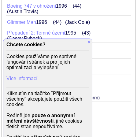
Boeing 747 v ohrožení
1996
44
(Austin Travis)
Glimmer Man
1996
44
(Jack Cole)
Přepadení 2: Temné území
1995
43
(Casey Ryback)
×
Chcete cookies?
Aljaška v plamenech
1994
42
(Forrest Taft)
Cookies používáme pro správné
fungování stránek a pro jejich
Přepadení v pacifiku
1992
40
optimalizaci a vylepšení.
(Casey Ryback)
Více informací
Nemilosrdná spravedlnost
1991
39
(detektiv Gino Felino)
Kliknutím na tlačítko "Přijmout
Těžko ho zabít
1990
38
(Mason Storm)
všechny" akceptujete použití všech
cookies.
Muž s cejchem smrti
1990
38
(John Hatcher)
Reálně jde
pouze o anonymní
měření návštěvnosti
, jiné cookies
Nico - víc než zákon
1988
36
třetích stran nepoužíváme.
(Nico Toscani)