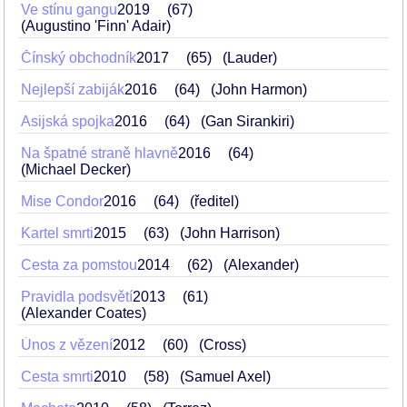
Ve stínu gangu
2019
67
(Augustino 'Finn' Adair)
Čínský obchodník
2017
65
(Lauder)
Nejlepší zabiják
2016
64
(John Harmon)
Asijská spojka
2016
64
(Gan Sirankiri)
Na špatné straně hlavně
2016
64
(Michael Decker)
Mise Condor
2016
64
(ředitel)
Kartel smrti
2015
63
(John Harrison)
Cesta za pomstou
2014
62
(Alexander)
Pravidla podsvětí
2013
61
(Alexander Coates)
Únos z vězení
2012
60
(Cross)
Cesta smrti
2010
58
(Samuel Axel)