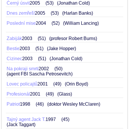
Černý úsvit
2005
53
(Jonathan Cold)
Dnes zemřeš!
2005
53
(Harlan Banks)
Poslední mise
2004
52
(William Lancing)
Zabiják
2003
51
(profesor Robert Burns)
Bestie
2003
51
(Jake Hopper)
Cizinec
2003
51
(Jonathan Cold)
Na pokraji smrti
2002
50
(agent FBI Sascha Petrosevitch)
Lovec policajtů
2001
49
(Orin Boyd)
Profesionál
2001
49
(Glass)
Patriot
1998
46
(doktor Wesley McClaren)
Tajný agent Jack T.
1997
45
(Jack Taggart)