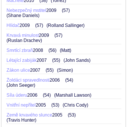
Machete
2010
58
(Torrez)
Nebezpečný mstitel
2009
57
(Shane Daniels)
Hlídač
2009
57
(Rolland Sallinger)
Krvavá minulost
2009
57
(Ruslan Drachev)
Smrtící zbraň
2008
56
(Matt)
Létající zabiják
2007
55
(John Sands)
Zákon ulice
2007
55
(Simon)
Žoldáci spravedlnosti
2006
54
(John Seeger)
Síla úderu
2006
54
(Marshall Lawson)
Vnitřní nepřítel
2005
53
(Chris Cody)
Země krvavého slunce
2005
53
(Travis Hunter)