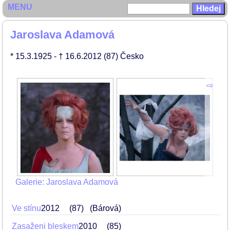
MENU
Jaroslava Adamová
* 15.3.1925
- † 16.6.2012
(87)
Česko
Galerie: Jaroslava Adamová
Ve stínu
2012
87
(Bárová)
Zasaženi bleskem
2010
85