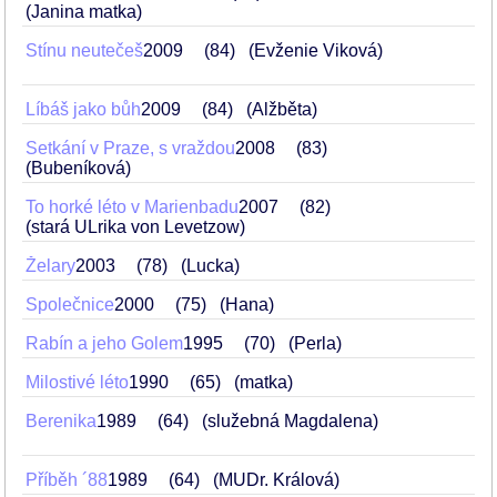
(Janina matka)
Stínu neutečeš
2009
84
(Evženie Viková)
Líbáš jako bůh
2009
84
(Alžběta)
Setkání v Praze, s vraždou
2008
83
(Bubeníková)
To horké léto v Marienbadu
2007
82
(stará ULrika von Levetzow)
Želary
2003
78
(Lucka)
Společnice
2000
75
(Hana)
Rabín a jeho Golem
1995
70
(Perla)
Milostivé léto
1990
65
(matka)
Berenika
1989
64
(služebná Magdalena)
Příběh ´88
1989
64
(MUDr. Králová)