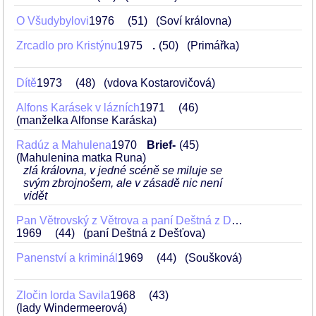
O Všudybylovi
1976
51
(Soví královna)
Zrcadlo pro Kristýnu
1975
.
50
(Primářka)
Dítě
1973
48
(vdova Kostarovičová)
Alfons Karásek v lázních
1971
46
(manželka Alfonse Karáska)
Radúz a Mahulena
1970
Brief-
45
(Mahulenina matka Runa)
zlá královna, v jedné scéně se miluje se
svým zbrojnošem, ale v zásadě nic není
vidět
Pan Větrovský z Větrova a paní Deštná z Dešťova
1969
44
(paní Deštná z Dešťova)
Panenství a kriminál
1969
44
(Soušková)
Zločin lorda Savila
1968
43
(lady Windermeerová)