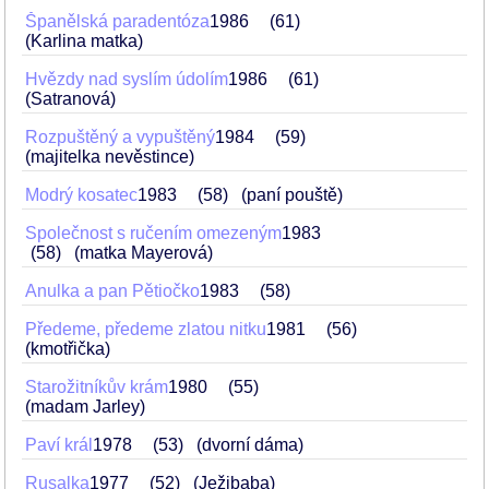
Španělská paradentóza
1986
61
(Karlina matka)
Hvězdy nad syslím údolím
1986
61
(Satranová)
Rozpuštěný a vypuštěný
1984
59
(majitelka nevěstince)
Modrý kosatec
1983
58
(paní pouště)
Společnost s ručením omezeným
1983
58
(matka Mayerová)
Anulka a pan Pětiočko
1983
58
Předeme, předeme zlatou nitku
1981
56
(kmotřička)
Starožitníkův krám
1980
55
(madam Jarley)
Paví král
1978
53
(dvorní dáma)
Rusalka
1977
52
(Ježibaba)