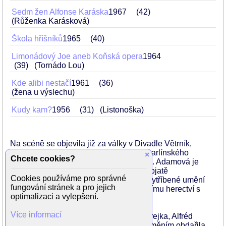
Sedm žen Alfonse Karáska
1967
42
(Růženka Karásková)
Škola hříšníků
1965
40
Limonádový Joe aneb Koňská opera
1964
39
(Tornádo Lou)
Kde alibi nestačí
1961
36
(žena u výslechu)
Kudy kam?
1956
31
(Listonoška)
Na scéně se objevila již za války v Divadle Větrník,
později byla členkou vinohradského a karlínského
×
Chcete cookies?
souboru a Městských divadel pražských. Adamová je
herečka obdivuhodného rejstříku, od vypjatě
Cookies používáme pro správné
dramatických a tragických postav přes vytříbené umění
fungování stránek a pro jejich
konverzační dramatiky až ke komediálnímu herectví s
optimalizaci a vylepšení.
darem groteskního nadhledu a ironie.
Více informací
Její dráhu ovlivnily osobnosti jako Jiří Frejka, Alfréd
Radok, Jan Werich, Ota Ornest, svým uměním obdařila