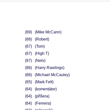
69
(Mike McCann)
68
(Robert)
67
(Tom)
67
(High T)
67
(Nels)
66
(Harry Rawlings)
66
(Michael McCauley)
65
(Mark Felt)
64
(komentátor)
64
(příšera)
64
(Ferreira)