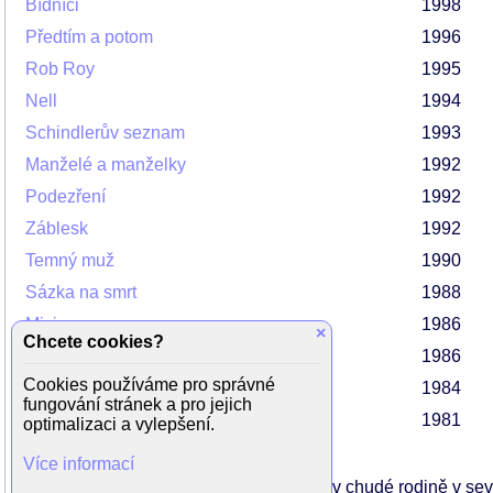
Bídníci
1998
Předtím a potom
1996
Rob Roy
1995
Nell
1994
Schindlerův seznam
1993
Manželé a manželky
1992
Podezření
1992
Záblesk
1992
Temný muž
1990
Sázka na smrt
1988
Misie
1986
×
Chcete cookies?
Delta Force
1986
Cookies používáme pro správné
Bounty
1984
fungování stránek a pro jejich
Excalibur
1981
optimalizaci a vylepšení.
Více informací
Liam Neeson se narodil 7. června 1952 v chudé rodině v seve