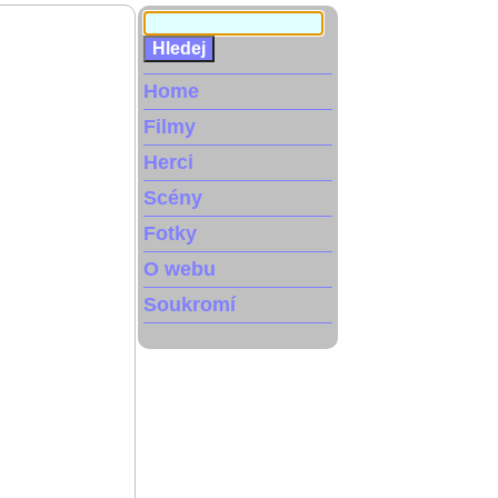
Home
Filmy
Herci
Scény
Fotky
O webu
Soukromí