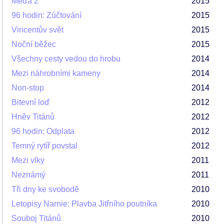
Méďa 2
2015
96 hodin: Zúčtování
2015
Vincentův svět
2015
Noční běžec
2015
Všechny cesty vedou do hrobu
2014
Mezi náhrobními kameny
2014
Non-stop
2014
Bitevní loď
2012
Hněv Titánů
2012
96 hodin: Odplata
2012
Temný rytíř povstal
2012
Mezi vlky
2011
Neznámý
2011
Tři dny ke svobodě
2010
Letopisy Narnie: Plavba Jitřního poutníka
2010
Souboj Titánů
2010