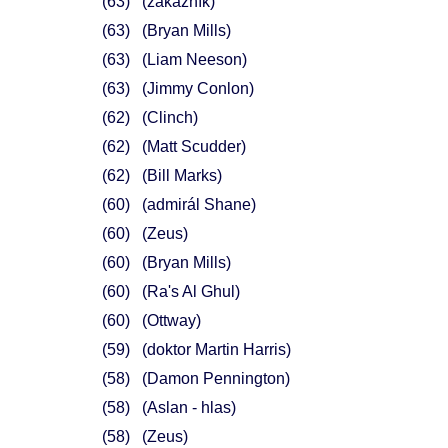
63
(zákazník)
63
(Bryan Mills)
63
(Liam Neeson)
63
(Jimmy Conlon)
62
(Clinch)
62
(Matt Scudder)
62
(Bill Marks)
60
(admirál Shane)
60
(Zeus)
60
(Bryan Mills)
60
(Ra's Al Ghul)
60
(Ottway)
59
(doktor Martin Harris)
58
(Damon Pennington)
58
(Aslan - hlas)
58
(Zeus)