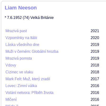
Liam Neeson
* 7.6.1952
(74)
Velká Británie
Mrazivá past
2021
Vzpomínky na Itálii
2020
Láska všedního dne
2019
Muži v černém: Globální hrozba
2019
Mrazivá pomsta
2019
Vdovy
2018
Cizinec ve vlaku
2018
Mark Felt: Muž, který zradil
2017
Lovec: Zimní válka
2016
Volání netvora: Příběh života
2016
Mlčení
2016