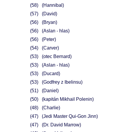
58
(Hannibal)
57
(David)
56
(Bryan)
56
(Aslan - hlas)
56
(Peter)
54
(Carver)
53
(otec Bernard)
53
(Aslan - hlas)
53
(Ducard)
53
(Godfrey z Ibelinsu)
51
(Daniel)
50
(kapitán Mikhail Polenin)
48
(Charlie)
47
(Jedi Master Qui-Gon Jinn)
47
(Dr. David Marrow)