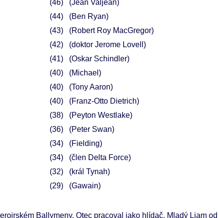
46
(Jean Valjean)
44
(Ben Ryan)
43
(Robert Roy MacGregor)
42
(doktor Jerome Lovell)
41
(Oskar Schindler)
40
(Michael)
40
(Tony Aaron)
40
(Franz-Otto Dietrich)
38
(Peyton Westlake)
36
(Peter Swan)
34
(Fielding)
34
(člen Delta Force)
32
(král Tynah)
29
(Gawain)
roirském Ballymeny. Otec pracoval jako hlídač. Mladý Liam od d