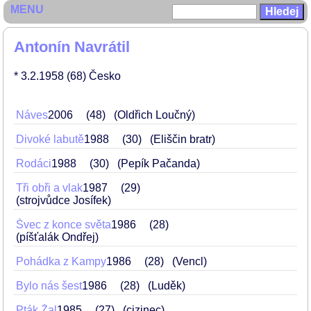
MENU
Antonín Navrátil
* 3.2.1958
(68)
Česko
Náves
2006
48
(Oldřich Loučný)
Divoké labutě
1988
30
(Eliščin bratr)
Rodáci
1988
30
(Pepík Pačanda)
Tři obři a vlak
1987
29
(strojvůdce Josífek)
Švec z konce světa
1986
28
(píšťalák Ondřej)
Pohádka z Kampy
1986
28
(Vencl)
Bylo nás šest
1986
28
(Luděk)
Pták Žal
1985
27
(cizinec)