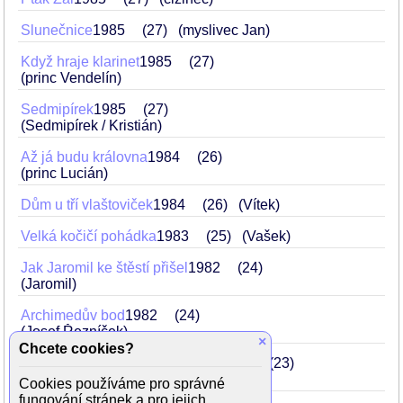
Slunečnice
1985
27
(myslivec Jan)
Když hraje klarinet
1985
27
(princ Vendelín)
Sedmipírek
1985
27
(Sedmipírek / Kristián)
Až já budu královna
1984
26
(princ Lucián)
Dům u tří vlaštoviček
1984
26
(Vítek)
Velká kočičí pohádka
1983
25
(Vašek)
Jak Jaromil ke štěstí přišel
1982
24
(Jaromil)
Archimedův bod
1982
24
(Josef Řezníček)
×
Chcete cookies?
Předeme, předeme zlatou nitku
1981
23
(princ Vilík)
Cookies používáme pro správné
fungování stránek a pro jejich