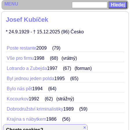
MENU
Josef Kubíček
* 24.9.1929
- † 15.12.2025
(96)
Česko
Poste restante
2009
79
Vše pro firmu
1998
68
(vrátný)
Lotrando a Zubejda
1997
67
(forman)
Byl jednou jeden polda
1995
65
Bylo nás pět
1994
64
Kocourkov
1992
62
(strážný)
Dobrodružství kriminalistiky
1989
59
Krajina s nábytkem
1986
56
×
Zátah
1985
55
(Moucha)
Chcete cookies?