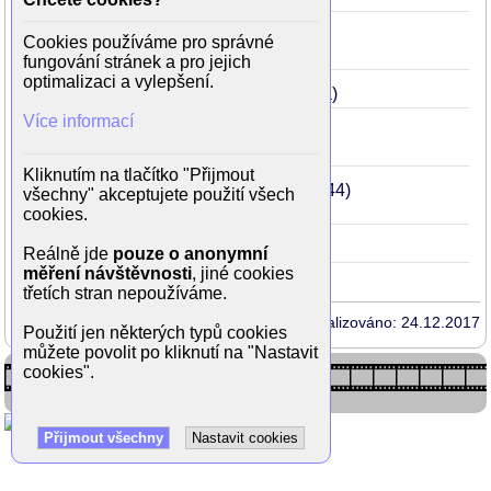
Dynastie Nováků
1982
52
Cookies používáme pro správné
(úředník MNV, ve 13. díle)
fungování stránek a pro jejich
optimalizaci a vylepšení.
O zakleté princezně
1979
49
(sluha)
Více informací
Brácha za všechny peníze
1978
48
(ing. Kohoutek)
Kliknutím na tlačítko "Přijmout
Třicet případů majora Zemana
1974
44
všechny" akceptujete použití všech
(mladý Brůna)
ve 26. díle Studna
cookies.
Princ Bajaja
1971
41
(Halama)
Reálně jde
pouze o anonymní
měření návštěvnosti
, jiné cookies
třetích stran nepoužíváme.
Aktualizováno: 24.12.2017
Použití jen některých typů cookies
můžete povolit po kliknutí na "Nastavit
cookies".
Přijmout všechny
Nastavit cookies