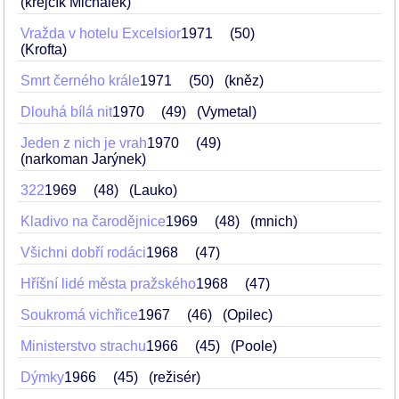
(krejčík Michálek)
Vražda v hotelu Excelsior
1971
50
(Krofta)
Smrt černého krále
1971
50
(kněz)
Dlouhá bílá nit
1970
49
(Vymetal)
Jeden z nich je vrah
1970
49
(narkoman Jarýnek)
322
1969
48
(Lauko)
Kladivo na čarodějnice
1969
48
(mnich)
Všichni dobří rodáci
1968
47
Hříšní lidé města pražského
1968
47
Soukromá vichřice
1967
46
(Opilec)
Ministerstvo strachu
1966
45
(Poole)
Dýmky
1966
45
(režisér)