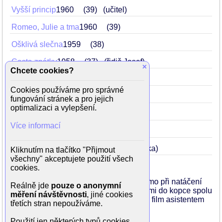
Vyšší princip
1960
39
(učitel)
Romeo, Julie a tma
1960
39
Ošklivá slečna
1959
38
Cesta zpátky
1958
37
(řidič Josef)
×
Chcete cookies?
Touha
1958
37
Cookies používáme pro správné
Sny na neděli
1958
37
(Tuma)
fungování stránek a pro jejich
optimalizaci a vylepšení.
Tří přání
1958
37
Více informací
Florenc 13,30
1957
36
(čtenář)
Zářijové noci
1957
36
(major Cibulka)
Kliknutím na tlačítko "Přijmout
všechny" akceptujete použití všech
cookies.
Václav Lohniský zemřel v roce 1980 přímo při natáčení
Reálně jde
pouze o anonymní
filmu Krakonoš a lyžníci, když šel s lyžemi do kopce spolu
měření návštěvnosti
, jiné cookies
se Zdeňkem Troškou, který byl pro tento film asistentem
třetích stran nepoužíváme.
režie.
Použití jen některých typů cookies