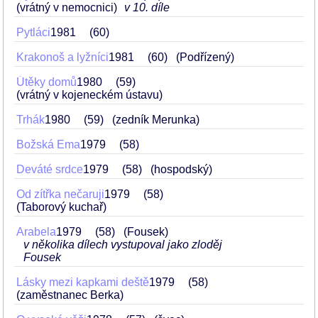
(vrátný v nemocnici)
v 10. díle
Pytláci
1981
60
Krakonoš a lyžníci
1981
60
(Podřízený)
Útěky domů
1980
59
(vrátný v kojeneckém ústavu)
Trhák
1980
59
(zedník Merunka)
Božská Ema
1979
58
Deváté srdce
1979
58
(hospodský)
Od zítřka nečaruji
1979
58
(Taborový kuchař)
Arabela
1979
58
(Fousek)
v několika dílech vystupoval jako zloděj
Fousek
Lásky mezi kapkami deště
1979
58
(zaměstnanec Berka)