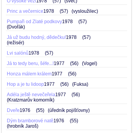
O vysoké věži
1978
57
(švec)
Princ a večernice
1978
57
(vysloužilec)
Pumpaři od Zlaté podkovy
1978
57
(Dvořák)
Já už budu hodný, dědečku!
1978
57
(režisér)
Lvi salónů
1978
57
Já to tedy beru, šéfe...!
1977
56
(Vogel)
Honza málem králem
1977
56
Hop a je tu lidoop
1977
56
(Fuksa)
Adéla ještě nevečeřela
1977
56
(Kratzmarův komorník)
Dveře
1976
55
(úředník pojišťovny)
Dým bramborové natě
1976
55
(hrobník Jaroš)