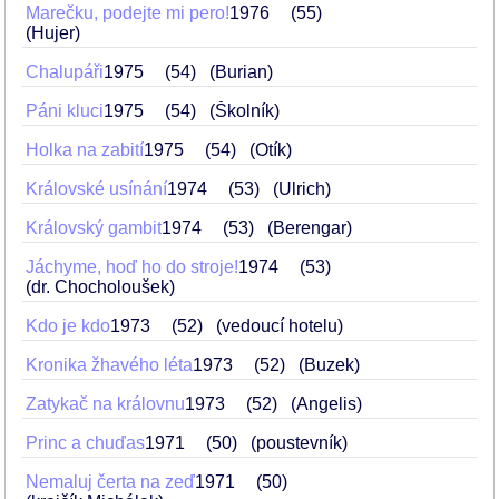
Marečku, podejte mi pero!
1976
55
(Hujer)
Chalupáři
1975
54
(Burian)
Páni kluci
1975
54
(Školník)
Holka na zabití
1975
54
(Otík)
Královské usínání
1974
53
(Ulrich)
Královský gambit
1974
53
(Berengar)
Jáchyme, hoď ho do stroje!
1974
53
(dr. Chocholoušek)
Kdo je kdo
1973
52
(vedoucí hotelu)
Kronika žhavého léta
1973
52
(Buzek)
Zatykač na královnu
1973
52
(Angelis)
Princ a chuďas
1971
50
(poustevník)
Nemaluj čerta na zeď
1971
50