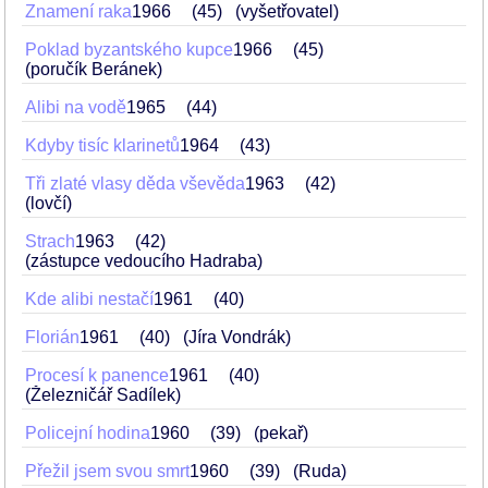
Znamení raka
1966
45
(vyšetřovatel)
Poklad byzantského kupce
1966
45
(poručík Beránek)
Alibi na vodě
1965
44
Kdyby tisíc klarinetů
1964
43
Tři zlaté vlasy děda vševěda
1963
42
(lovčí)
Strach
1963
42
(zástupce vedoucího Hadraba)
Kde alibi nestačí
1961
40
Florián
1961
40
(Jíra Vondrák)
Procesí k panence
1961
40
(Železničář Sadílek)
Policejní hodina
1960
39
(pekař)
Přežil jsem svou smrt
1960
39
(Ruda)