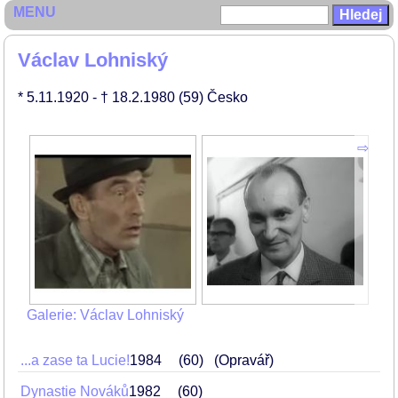
MENU
Václav Lohniský
* 5.11.1920
- † 18.2.1980
(59)
Česko
Galerie: Václav Lohniský
...a zase ta Lucie!
1984
60
(Opravář)
Dynastie Nováků
1982
60