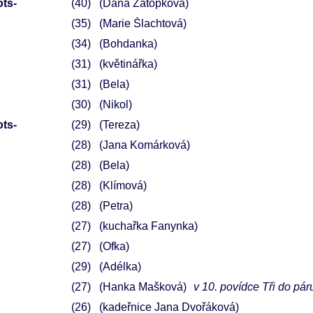
ots-
40
(Dana Zátopková)
35
(Marie Šlachtová)
34
(Bohdanka)
31
(květinářka)
31
(Bela)
30
(Nikol)
ots-
29
(Tereza)
28
(Jana Komárková)
28
(Bela)
28
(Klímová)
28
(Petra)
27
(kuchařka Fanynka)
27
(Ofka)
29
(Adélka)
27
(Hanka Mašková)
v 10. povídce Tři do pár
26
(kadeřnice Jana Dvořáková)