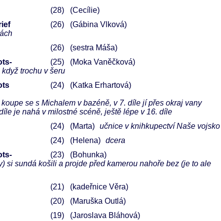
28
(Cecílie)
ief
26
(Gábina Vlková)
kách
26
(sestra Máša)
ots-
25
(Moka Vaněčková)
i když trochu v šeru
ots
24
(Katka Erhartová)
 koupe se s Michalem v bazéně, v 7. díle jí přes okraj vany
díle je nahá v milostné scéně, ještě lépe v 16. díle
24
(Marta)
učnice v knihkupectví Naše vojsko
24
(Helena)
dcera
ots-
23
(Bohunka)
ovy) si sundá košili a projde před kamerou nahoře bez (je to ale
21
(kadeřnice Věra)
20
(Maruška Outlá)
19
(Jaroslava Bláhová)