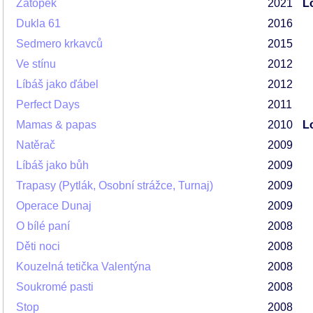
Zátopek
2021
L
Dukla 61
2016
Sedmero krkavců
2015
Ve stínu
2012
Líbáš jako ďábel
2012
Perfect Days
2011
Mamas & papas
2010
L
Natěrač
2009
Líbáš jako bůh
2009
Trapasy (Pytlák, Osobní strážce, Turnaj)
2009
Operace Dunaj
2009
O bílé paní
2008
Děti noci
2008
Kouzelná tetička Valentýna
2008
Soukromé pasti
2008
Stop
2008