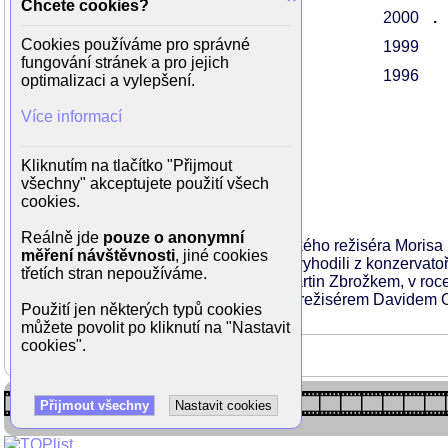
Chcete cookies?
Začátek světa
2000
.
Cookies používáme pro správné
Hanele
1999
fungování stránek a pro jejich
O princezně, která nesměla na slunce
1996
optimalizaci a vylepšení.
Více informací
Rodinné vztahy
Kliknutím na tlačítko "Přijmout
všechny" akceptujete použití všech
neteř
Julia Issa
cookies.
Reálně jde
pouze o anonymní
Dcera herečky
Lenky Termerové
a syrského režiséra Morisa 
měření návštěvnosti
, jiné cookies
Martha se herečkou stala i přesto, že ji vyhodili z konzervato
třetích stran nepoužíváme.
Sedm let žila s o osmnáct let starším Martin Zbrožkem, v roce
nevydrželo. Zhruba od roku 2010 žije s režisérem Davidem 
Použití jen některých typů cookies
můžete povolit po kliknutí na "Nastavit
cookies".
Přijmout všechny
Nastavit cookies