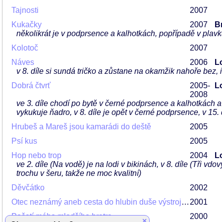
Tajnosti
2007
Kukačky
2007
Br
několikrát je v podprsence a kalhotkách, popřípadě v plav
Kolotoč
2007
Náves
2006
L
v 8. díle si sundá tričko a zůstane na okamžik nahoře bez, 
Dobrá čtvrť
2005-
L
2008
ve 3. díle chodí po bytě v černé podprsence a kalhotkách a
vykukuje ňadro, v 8. díle je opět v černé podprsence, v 15. 
Hrubeš a Mareš jsou kamarádi do deště
2005
Psí kus
2005
Hop nebo trop
2004
L
ve 2. díle (Na vodě) je na lodi v bikinách, v 8. díle (Tři vd
trochu v šeru, takže ne moc kvalitní)
Děvčátko
2002
Otec neznámý aneb cesta do hlubin duše výstrojního náčelníka
2001
Početí mého mladšího bratra
2000
×