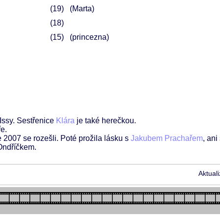
19
(Marta)
18
15
(princezna)
Issy. Sestřenice
Klára
je také herečkou.
ře.
 2007 se rozešli. Poté prožila lásku s
Jakubem Prachařem
, ani
Ondříčkem.
Aktual