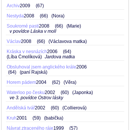
Archiv
2009
67
Nestyda
2008
66
(Nora)
Soukromé pasti
2008
66
(Marie)
v povídce Láska v moll
Václav
2008
66
(Václavova matka)
Kráska v nesnázích
2006
64
(Líba Čmolíková)
Jardova matka
Obsluhoval jsem anglického krále
2006
64
(paní Rajská)
Horem pádem
2004
62
(Věra)
Waterloo po česku
2002
60
(Japonka)
ve 3. povídce Ostrov lásky
Andělská tvář
2002
60
(Collierová)
Kruh
2001
59
(babička)
Návrat ztraceného ráje
1999
57