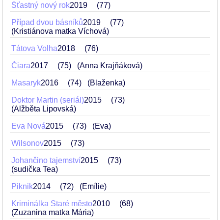
Šťastný nový rok
2019
77
Případ dvou básníků
2019
77
(Kristiánova matka Víchová)
Tátova Volha
2018
76
Čiara
2017
75
(Anna Krajňáková)
Masaryk
2016
74
(Blaženka)
Doktor Martin (seriál)
2015
73
(Alžběta Lipovská)
Eva Nová
2015
73
(Eva)
Wilsonov
2015
73
Johančino tajemství
2015
73
(sudička Tea)
Piknik
2014
72
(Emílie)
Kriminálka Staré město
2010
68
(Zuzanina matka Mária)