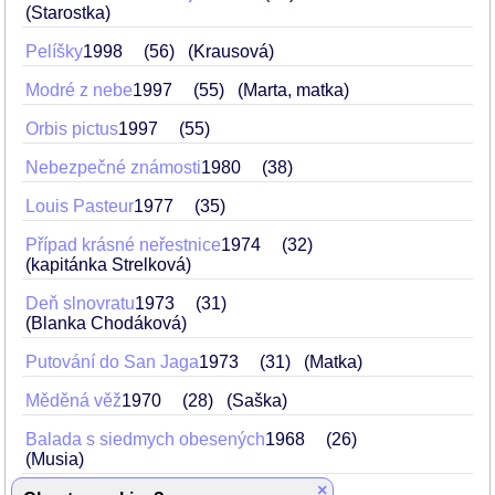
(Starostka)
Pelíšky
1998
56
(Krausová)
Modré z nebe
1997
55
(Marta, matka)
Orbis pictus
1997
55
Nebezpečné známosti
1980
38
Louis Pasteur
1977
35
Případ krásné neřestnice
1974
32
(kapitánka Strelková)
Deň slnovratu
1973
31
(Blanka Chodáková)
Putování do San Jaga
1973
31
(Matka)
Měděná věž
1970
28
(Saška)
Balada s siedmych obesených
1968
26
(Musia)
×