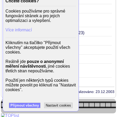
Drak sa vracia
1967
25
(Eva)
Chcete cookies?
Majster kat
1966
24
(Agajka)
Cookies používáme pro správné
fungování stránek a pro jejich
Lidé z maringotek
1966
24
optimalizaci a vylepšení.
(krasojezdkyně Nina Gruzia)
Více informací
Odhalenie Alžbety Báthoryčky
1965
.
23
Bláznova kronika
1964
22
(Lenka)
Kliknutím na tlačítko "Přijmout
všechny" akceptujete použití všech
Charleyho teta
1964
22
cookies.
Až přijde kocour
1963
21
(Diana)
Reálně jde
pouze o anonymní
měření návštěvnosti
, jiné cookies
Polnočná omša
1962
20
třetích stran nepoužíváme.
(zdravotní sestra Katka)
Použití jen některých typů cookies
můžete povolit po kliknutí na "Nastavit
cookies".
Aktualizováno: 23.12.2003
Přijmout všechny
Nastavit cookies