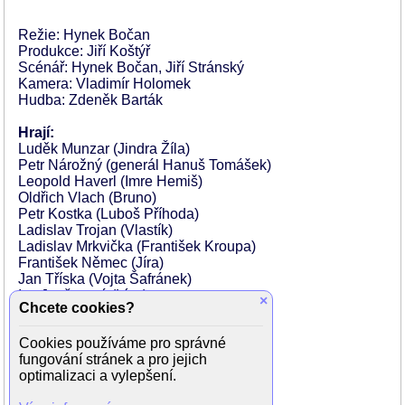
Režie: Hynek Bočan
Produkce: Jiří Koštýř
Scénář: Hynek Bočan, Jiří Stránský
Kamera: Vladimír Holomek
Hudba: Zdeněk Barták
Hrají:
Luděk Munzar (Jindra Žíla)
Petr Nárožný (generál Hanuš Tomášek)
Leopold Haverl (Imre Hemiš)
Oldřich Vlach (Bruno)
Petr Kostka (Luboš Příhoda)
Ladislav Trojan (Vlastík)
Ladislav Mrkvička (František Kroupa)
František Němec (Jíra)
Jan Tříska (Vojta Šafránek)
Iva Janžurová (Líza)
×
Chcete cookies?
Emília Vášáryová (Emílie)
Jaroslava Obermaierová (Věra)
Cookies používáme pro správné
Dana Syslová (Dana)
fungování stránek a pro jejich
Tereza Bebarová (Lída)
optimalizaci a vylepšení.
Aleš Bílík (Martin)
Filip Dvořák (Jakub)