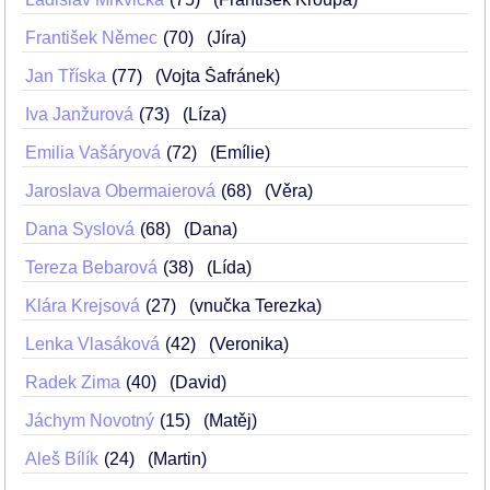
František Němec
70
(Jíra)
Jan Tříska
77
(Vojta Šafránek)
Iva Janžurová
73
(Líza)
Emilia Vašáryová
72
(Emílie)
Jaroslava Obermaierová
68
(Věra)
Dana Syslová
68
(Dana)
Tereza Bebarová
38
(Lída)
Klára Krejsová
27
(vnučka Terezka)
Lenka Vlasáková
42
(Veronika)
Radek Zima
40
(David)
Jáchym Novotný
15
(Matěj)
Aleš Bílík
24
(Martin)