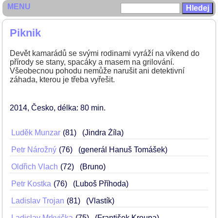
MENU
Piknik
Devět kamarádů se svými rodinami vyráží na víkend do
přírody se stany, spacáky a masem na grilování.
Všeobecnou pohodu nemůže narušit ani detektivní
záhada, kterou je třeba vyřešit.
2014
Česko
délka: 80 min
Luděk Munzar
81
(Jindra Žíla)
Petr Nárožný
76
(generál Hanuš Tomášek)
Oldřich Vlach
72
(Bruno)
Petr Kostka
76
(Luboš Příhoda)
Ladislav Trojan
81
(Vlastík)
Ladislav Mrkvička
75
(František Kroupa)