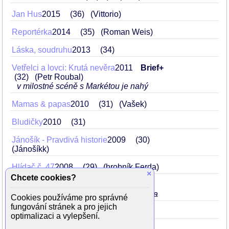
Jan Hus
2015
36
(Vittorio)
Reportérka
2014
35
(Roman Weis)
Láska, soudruhu
2013
34
Vetřelci a lovci: Krutá nevěra
2011
Brief+
32
(Petr Roubal)
v milostné scéně s Markétou je nahý
Mamas & papas
2010
31
(Vašek)
Bludičky
2010
31
Jánošík - Pravdivá historie
2009
30
(Jánošíkk)
Hlídač č. 47
2008
29
(hrobník Ferda)
×
Chcete cookies?
Na vlastní nebezpečí
2008
Brief
29
(Dominik)
vychází z koupelny bez trička
Cookies používáme pro správné
fungování stránek a pro jejich
Náves
2006
27
v 8. díle
optimalizaci a vylepšení.