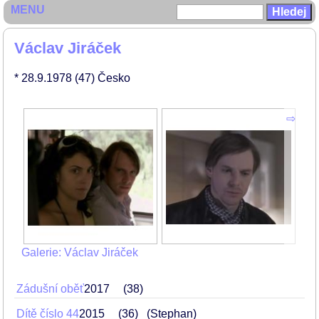
MENU
Václav Jiráček
* 28.9.1978
(47)
Česko
Galerie: Václav Jiráček
Zádušní oběť
2017
38
Dítě číslo 44
2015
36
(Stephan)