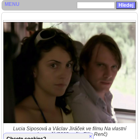
MENU
Lucia Siposová a Václav Jiráček ve filmu Na vlastní
nebezpečí (2008, režie Filip Renč)
×
Chcete cookies?