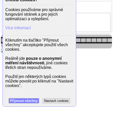
Zpět do galerie
(5/9)
Cookies používáme pro správné
fungování stránek a pro jejich
Na vlastní nebezpečí
optimalizaci a vylepšení.
Lucia Siposová
Více informací
Václav Jiráček
Kliknutím na tlačítko "Přijmout
všechny" akceptujete použití všech
cookies.
Reálně jde
pouze o anonymní
měření návštěvnosti
, jiné cookies
třetích stran nepoužíváme.
Použití jen některých typů cookies
můžete povolit po kliknutí na "Nastavit
cookies".
Přijmout všechny
Nastavit cookies