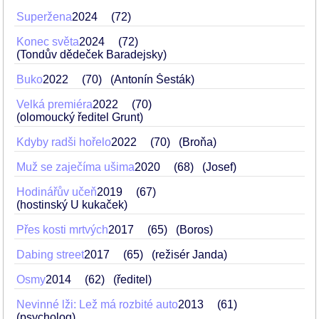
Superžena
2024
72
Konec světa
2024
72
(Tondův dědeček Baradejsky)
Buko
2022
70
(Antonín Šesták)
Velká premiéra
2022
70
(olomoucký ředitel Grunt)
Kdyby radši hořelo
2022
70
(Broňa)
Muž se zaječíma ušima
2020
68
(Josef)
Hodinářův učeň
2019
67
(hostinský U kukaček)
Přes kosti mrtvých
2017
65
(Boros)
Dabing street
2017
65
(režisér Janda)
Osmy
2014
62
(ředitel)
Nevinné lži: Lež má rozbité auto
2013
61
(psycholog)