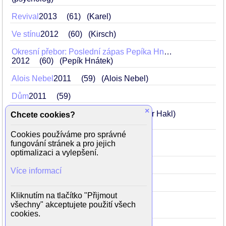
Revival
2013
61
(Karel)
Ve stínu
2012
60
(Kirsch)
Okresní přebor: Poslední zápas Pepíka Hnátka
2012
60
(Pepík Hnátek)
Alois Nebel
2011
59
(Alois Nebel)
Dům
2011
59
×
3 sezóny v pekle
2009
57
(psychiatr Hakl)
Chcete cookies?
Cookies používáme pro správné
Na vlastní nebezpečí
2008
56
fungování stránek a pro jejich
(profesor Kužník)
optimalizaci a vylepšení.
Tajnosti
2007
55
(gynekolog)
Více informací
Hypermarket
2007
55
Kliknutím na tlačítko "Přijmout
Účastníci zájezdu
2006
54
všechny" akceptujete použití všech
(starší řidič Karel)
cookies.