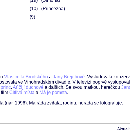
19
(Simona)
10
(Princezna)
9
ou
Vlastimila Brodského
a
Jany Brejchové
. Vystudovala konzerv
hostovala ve Vinohradském divadle. V televizi poprvé vystupov
 princ
,
Ať žijí duchové
a dalších. Se svou matkou, herečkou
Jan
 film
Citlivá místa
a
Má je pomsta
.
ar. 1996). Má ráda zvířata, rodinu, nerada se fotografuje.
Aktual