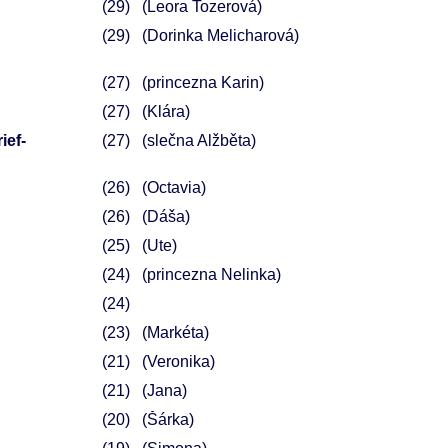
29
(Leora Tozerová)
29
(Dorinka Melicharová)
27
(princezna Karin)
27
(Klára)
ief-
27
(slečna Alžběta)
26
(Octavia)
26
(Dáša)
25
(Ute)
24
(princezna Nelinka)
24
23
(Markéta)
21
(Veronika)
21
(Jana)
20
(Šárka)