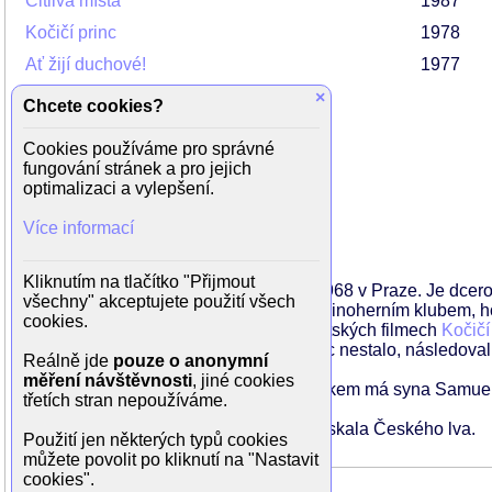
Citlivá místa
1987
Kočičí princ
1978
Ať žijí duchové!
1977
×
Chcete cookies?
Cookies používáme pro správné
Rodinné vztahy
fungování stránek a pro jejich
optimalizaci a vylepšení.
matka
Jana Brejchová
teta
Hana Brejchová
Více informací
otec
Vlastimil Brodský
Kliknutím na tlačítko "Přijmout
Tereza Brodská se narodila 7. května 1968 v Praze. Je dcer
všechny" akceptujete použití všech
divadly v Plzni, divadlem Na zábradlí, Činoherním klubem, 
cookies.
seriálu Vlak dětství a naděje, hrála v dětských filmech
Kočičí
si poprvé zahrála ve filmu Vlastně se nic nestalo, následoval
Reálně jde
pouze o anonymní
měření návštěvnosti
, jiné cookies
Je vdaná, s manželem Herbertem Slavíkem má syna Samuela (n
třetích stran nepoužíváme.
Za vedlejší roli ve filmu
Má je pomsta
získala Českého lva.
Použití jen některých typů cookies
můžete povolit po kliknutí na "Nastavit
cookies".