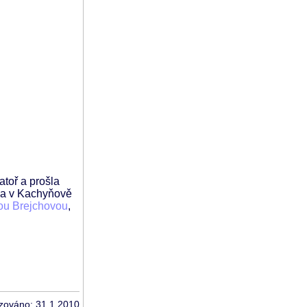
atoř a prošla
ala v Kachyňově
ou Brejchovou
,
izováno: 31.1.2010