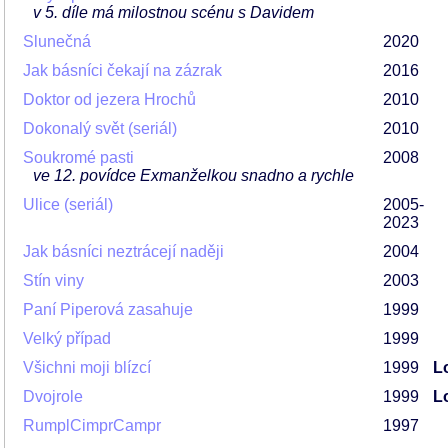
v 5. díle má milostnou scénu s Davidem
Slunečná
2020
Jak básníci čekají na zázrak
2016
Doktor od jezera Hrochů
2010
Dokonalý svět (seriál)
2010
Soukromé pasti
2008
ve 12. povídce Exmanželkou snadno a rychle
Ulice (seriál)
2005-
2023
Jak básníci neztrácejí naději
2004
Stín viny
2003
Paní Piperová zasahuje
1999
Velký případ
1999
Všichni moji blízcí
1999
L
Dvojrole
1999
L
RumplCimprCampr
1997