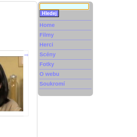
Home
Filmy
Herci
Scény
Fotky
O webu
Soukromí