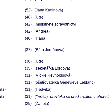
52
(Jana Kratinová)
48
(Ute)
42
(ministryně zdravotnictví)
42
(Andrea)
40
(Hana)
37
(Bára Jordánová)
36
(Ute)
35
(sekretářka Lordová)
31
(Vickie Reynoldsová)
31
(ošetřovatelka Genevieve Leblanc)
ots-
31
(Hedvika)
ots
31
(Yvetta)
převléká se před zrcalem nahoře 
29
(Žaneta)