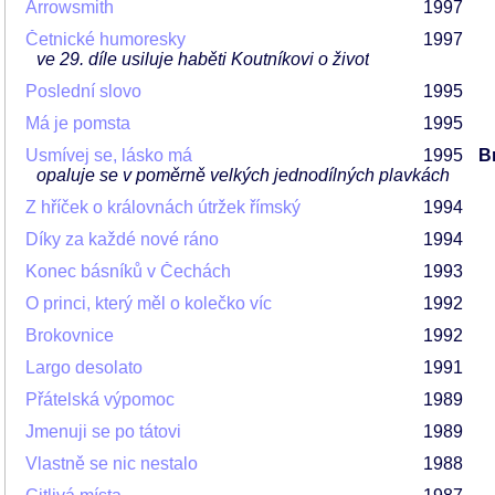
Arrowsmith
1997
Četnické humoresky
1997
ve 29. díle usiluje haběti Koutníkovi o život
Poslední slovo
1995
Má je pomsta
1995
Usmívej se, lásko má
1995
Br
opaluje se v poměrně velkých jednodílných plavkách
Z hříček o královnách útržek římský
1994
Díky za každé nové ráno
1994
Konec básníků v Čechách
1993
O princi, který měl o kolečko víc
1992
Brokovnice
1992
Largo desolato
1991
Přátelská výpomoc
1989
Jmenuji se po tátovi
1989
Vlastně se nic nestalo
1988