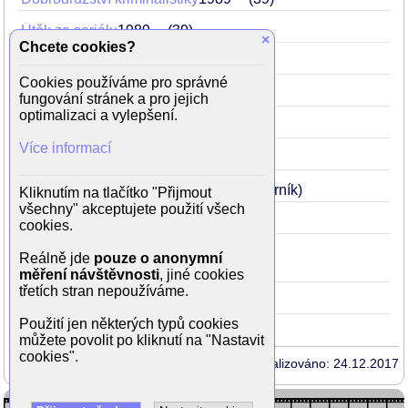
Útěk ze seriálu
1989
39
×
Chcete cookies?
Páni Edisoni
1987
37
(Uhlíř)
Cookies používáme pro správné
Velká filmová loupež
1986
36
fungování stránek a pro jejich
optimalizaci a vylepšení.
Poločas štěstí
1984
34
(Hrdlička)
Více informací
Druhý tah pěšcem
1984
34
Co je vám, doktore?
1984
34
(odborník)
Kliknutím na tlačítko "Přijmout
všechny" akceptujete použití všech
Tvář za sklem
1979
29
(učitel)
cookies.
Táto sežeň štěně
1964
14
Reálně jde
pouze o anonymní
(syn Holinových Honza)
měření návštěvnosti
, jiné cookies
třetích stran nepoužíváme.
Holubice
1960
10
(Michal)
Použití jen některých typů cookies
můžete povolit po kliknutí na "Nastavit
cookies".
Aktualizováno: 24.12.2017