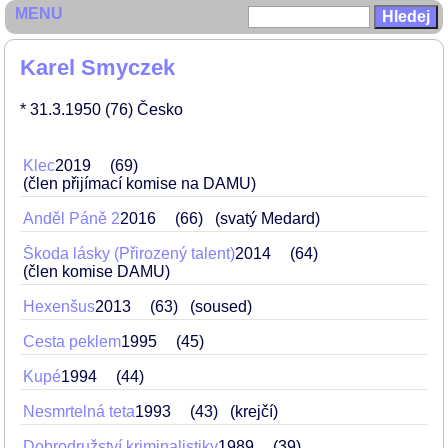
MENU
Karel Smyczek
* 31.3.1950
(76)
Česko
Klec
2019
69
(člen přijímací komise na DAMU)
Anděl Páně 2
2016
66
(svatý Medard)
Škoda lásky (Přirozený talent)
2014
64
(člen komise DAMU)
Hexenšus
2013
63
(soused)
Cesta peklem
1995
45
Kupé
1994
44
Nesmrtelná teta
1993
43
(krejčí)
Dobrodružství kriminalistiky
1989
39