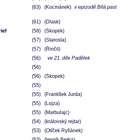
63
(Kocmánek)
v epizodě Bílá past
61
(Dlask)
ief
58
(Škopek)
57
(Starosta)
57
(Řinčil)
56
ve 21. díle Padělek
56
56
(Škopek)
55
55
(František Jurda)
55
(Lojza)
55
(Marbulajc)
54
(královský rejtar)
53
(Otíček Ryšánek)
53
(lesník Berka)