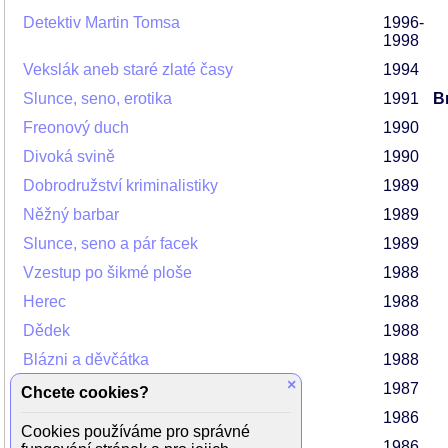
Detektiv Martin Tomsa
1996-
1998
Vekslák aneb staré zlaté časy
1994
Slunce, seno, erotika
1991
Br
Freonový duch
1990
Divoká svině
1990
Dobrodružství kriminalistiky
1989
Něžný barbar
1989
Slunce, seno a pár facek
1989
Vzestup po šikmé ploše
1988
Herec
1988
Dědek
1988
Blázni a děvčátka
1988
×
O princezně Jasněnce a létajícím ševci
1987
Chcete cookies?
Velké sedlo
1986
Cookies používáme pro správné
Veselé Vánoce přejí chobotnice
1986