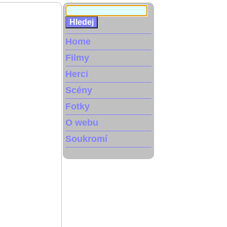
Home
Filmy
Herci
Scény
Fotky
O webu
Soukromí