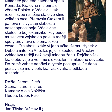
Nakonec podléhá naléhání opata
Konráda. Královna mu přináší
věnem Polsko, a Václav II. tak
rozšíří svou říši. Žije stále ve stínu
velkého otce, Přemysla Otakara II.,
pánové mu vyčítají slabost a
neschopnost boje. Václav se
skutečně bojí okamžiku, kdy bude
muset vést vojsko do pole, a raději
spory urovnává diplomatickou
cestou. O slabosti krále ví jeho učitel šermu Hynek z
Dubé a milenka Anežka, jejichž společnost Václav
vyhledává raději než svoji mladou ženu. Rejčka však
krále obdivuje a věří mu s okouzlením mladého děvčete.
Do země vtrhne nepřítel a rychle postupuje. Je třeba
postavit se mu v poli, král však váhá a odkládá
rozhodnutí.
Režie: Jaromil Jireš
Scénář: Jaromil Jireš
Kamera: Alois Nožička
Hudba: Luboš Fišer
Hrají:
Jan Tříska (Václav II.)