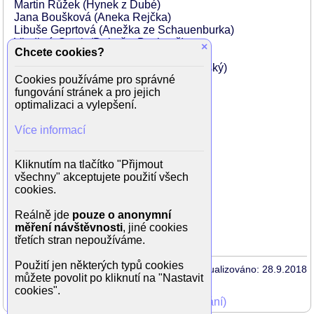
Martin Růžek (Hynek z Dubé)
Jana Boušková (Aneka Rejčka)
Libuše Geprtová (Anežka ze Schauenburka)
Vladimír Stach (Dobeš z Bechyně)
×
Chcete cookies?
Vladimír Leraus (Ota se šípem)
Jaroslav Satoranský (Heřman Braniborský)
Cookies používáme pro správné
Jan Kanyza (Jindřich z Lipé)
fungování stránek a pro jejich
Karel Šebesta (opat Konrád)
optimalizaci a vylepšení.
Milan Riehs (opat Heidenreich)
Soběslav Šejk (Jakub z věže)
Více informací
Václav Lohniský (Berengar)
Ilja Prachař (Frederik)
Otakar Brousek (Bertold)
Kliknutím na tlačítko "Přijmout
Oldřich Lukeš (bradatý rytíř)
všechny" akceptujete použití všech
Karel Augusta (šašek)
cookies.
Karel Zich (minesenger)
Václav Vydra (Václav III.)
Reálně jde
pouze o anonymní
Monika Hálová (Eliška)
měření návštěvnosti
, jiné cookies
Oldřich Kaiser
třetích stran nepoužíváme.
Použití jen některých typů cookies
Aktualizováno: 28.9.2018
můžete povolit po kliknutí na "Nastavit
cookies".
Mohli jste vidět v TV (zobrazit starší vysílání)