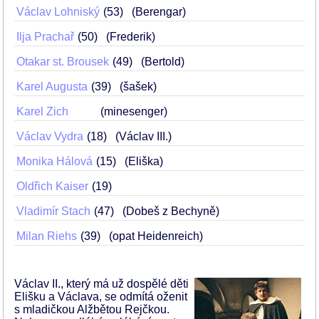
Václav Lohniský
53
(Berengar)
Ilja Prachař
50
(Frederik)
Otakar st. Brousek
49
(Bertold)
Karel Augusta
39
(šašek)
Karel Zich
(minesenger)
Václav Vydra
18
(Václav III.)
Monika Hálová
15
(Eliška)
Oldřich Kaiser
19
Vladimír Stach
47
(Dobeš z Bechyně)
Milan Riehs
39
(opat Heidenreich)
Václav II., který má už dospělé děti
Elišku a Václava, se odmítá oženit
s mladičkou Alžbětou Rejčkou.