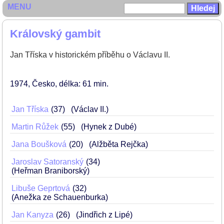
MENU
Královský gambit
Jan Tříska v historickém příběhu o Václavu II.
1974
Česko
délka: 61 min
Jan Tříska
37
(Václav II.)
Martin Růžek
55
(Hynek z Dubé)
Jana Boušková
20
(Alžběta Rejčka)
Jaroslav Satoranský
34
(Heřman Braniborský)
Libuše Geprtová
32
(Anežka ze Schauenburka)
Jan Kanyza
26
(Jindřich z Lipé)