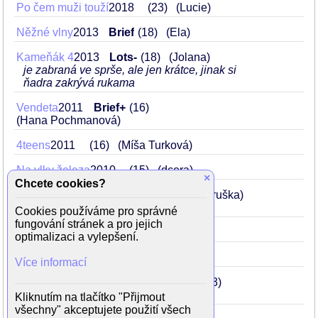
Po čem muži touží
2018
23
(Lucie)
Něžné vlny
2013
Brief
18
(Ela)
Kameňák 4
2013
Lots-
18
(Jolana)
je zabraná ve sprše, ale jen krátce, jinak si
ňadra zakrývá rukama
Vendeta
2011
Brief+
16
(Hana Pochmanová)
4teens
2011
16
(Míša Turková)
Na vlky železa
2010
15
(dcera)
×
Chcete cookies?
Hospoda U bílé kočky
2009
14
(Baruška)
Cookies používáme pro správné
fungování stránek a pro jejich
Divnovlásky
2009
14
(Kristýna)
optimalizaci a vylepšení.
Vyprávěj
2009
14
Více informací
Tajemství deštového pokladu
2008
13
(Veronika Myšáková)
Kliknutím na tlačítko "Přijmout
všechny" akceptujete použití všech